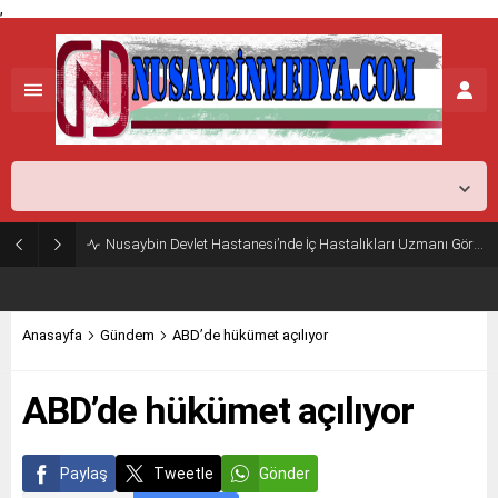
,
Mardin,
37
°C
Açık
Nusaybin Devlet Hastanesi’nde İç Hastalıkları Uzmanı Göreve Başladı
Anasayfa
Gündem
ABD’de hükümet açılıyor
ABD’de hükümet açılıyor
Paylaş
Tweetle
Gönder