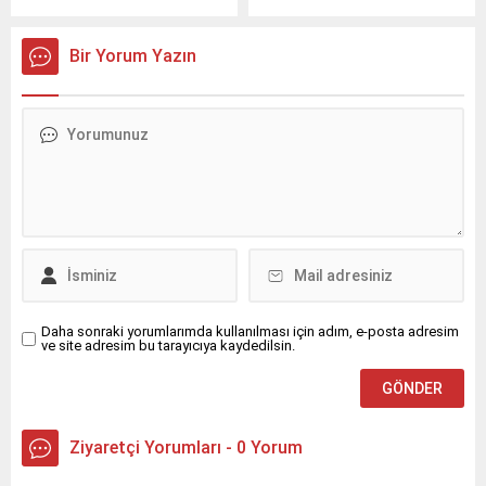
saatlerinde Nusaybin
yaşındaki genç yaşamını
ilçesine bağlı kırsal Duruca
yitirdi.Olay, sabahın erken
Mahallesi mevkisindeki
saatlerinde Nusaybin
Bir Yorum Yazın
uluslararası İpekyolu’nda
ilçesine bağlı kırsal
meydana geldi.S.Y.
Bahçebaşı Mahallesi’nde
idaresindeki 31 AGT 99
meydana geldi.İddiaya göre,
plakalı kek yüklü TIR,
Şahin Kurt (23), henüz
Nusaybin’den Cizre
bilinmeyen nedenle evin
istikametine seyir
3’üncü katından düştü.
halindeyken sürücüsünün
Yakınlarının hareketsiz
direksiyon hakimiyetini
halde bulduğu Kurt için 112
kaybetmesi sonucu orta
Acil Çağrı Merkezi’ne
refüjdeki demir bariyerlere
ihbarda bulunuldu.İhbar
çarparak devrildi. Kazada...
üzerine olay...
Daha sonraki yorumlarımda kullanılması için adım, e-posta adresim
ve site adresim bu tarayıcıya kaydedilsin.
Ziyaretçi Yorumları - 0 Yorum