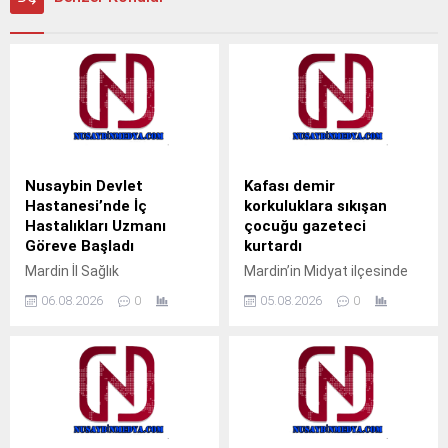
Nusaybin Devlet
Kafası demir
Hastanesi’nde İç
korkuluklara sıkışan
Hastalıkları Uzmanı
çocuğu gazeteci
Göreve Başladı
kurtardı
Mardin İl Sağlık
Mardin’in Midyat ilçesinde
Müdürlüğüne bağlı Nusaybin
pencerenin demir
06.08.2026
0
05.08.2026
0
Devlet Hastanesi’nde İç
korkulukları arasına kafası
Hastalıkları Uzmanı Uzm. Dr.
sıkışan çocuk, gazeteci
Ali Yiğit hasta kabulüne
Ahmet Akkuş’un
başladı. Muayene olmak
müdahalesiyle kurtarıldı.
isteyen vatandaşlar, ALO
Olay, akşam saatlerinde
182 çağrı merkezi veya
Cumhuriyet Mahallesi’nde
MHRS (Merkezi Hekim
meydana geldi.Akrabalarını