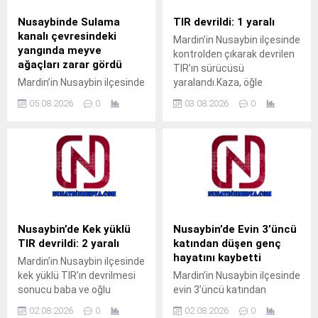
Randevu Sistemi)
ziyarete gelen M.T. isimli
üzerinden randevu alarak
çocuk, pencerenin demir
Nusaybinde Sulama
TIR devrildi: 1 yaralı
muayene olabilecek. Tap
korkulukları arasına kafasını
kanalı çevresindeki
Mardin’in Nusaybin ilçesinde
Simulator Codes
sokunca sıkışarak mahsur
yangında meyve
kontrolden çıkarak devrilen
kaldı. Çocuğun ağlama
ağaçları zarar gördü
TIR’ın sürücüsü
sesini duyan yakınları
Mardin’in Nusaybin ilçesinde
yaralandı.Kaza, öğle
yardıma koştu. Durumu fark
sulama kanalı çevresinde
saatlerinde Nusaybin
eden aile üyeleri, aynı evde...
05.08.2026
0
03.08.2026
0
çıkan kuru ot yangınında
ilçesine bağlı kırsal Girmeli
bazı meyve ağaçları zarar
Mahallesi mevkisindeki
gördü. Yangın, sabah
uluslararası İpekyolu’nda
saatlerinde Nusaybin
meydana
ilçesine bağlı kırsal
geldi.Sürücüsünün kimliği
Bahçebaşı Mahallesi’nde
ve taşıdığı yük henüz
sulama kanalı çevresinde
öğrenilemeyen 33 BED 762
çıktı.Henüz belirlenemeyen
plakalı TIR, Nusaybin’den
nedenle başlayan kuru ot
Cizre istikametine seyir
Nusaybin’de Kek yüklü
Nusaybin’de Evin 3’üncü
yangını, rüzgarın etkisiyle
halindeyken kontrolden
TIR devrildi: 2 yaralı
katından düşen genç
çevredeki meyve ağaçlarına
çıkarak orta refüjdeki demir
hayatını kaybetti
Mardin’in Nusaybin ilçesinde
sıçradı. İhbar üzerine
bariyerlere çarpıp
kek yüklü TIR’ın devrilmesi
Mardin’in Nusaybin ilçesinde
bölgeye sevk edilen itfaiye
devrildi.Kazada araç içinde
sonucu baba ve oğlu
evin 3’üncü katından
ekipleri, yangını çevreye
mahsur kalan...
yaralandı.Kaza, akşam
düştüğü iddia edilen 23
yayılmadan...
02.08.2026
0
02.08.2026
0