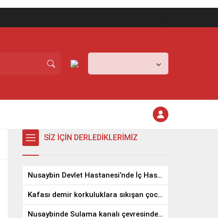
Mardin,
26
°C
Açık
SİZ İÇİN DERLEDİKLERİMİZ
Nusaybin Devlet Hastanesi’nde İç Hastalıkları Uzmanı Göreve Başladı
Kafası demir korkuluklara sıkışan çocuğu gazeteci kurtardı
Nusaybinde Sulama kanalı çevresindeki yangında meyve ağaçları zarar gördü