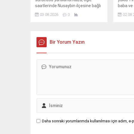
saatlerinde Nusaybin ilçesine bağlı
baba ve 
kırsal Girmeli Mahallesi
saatleri
03.08.2026
0
02.08.
mevkisindeki uluslararası
kırsal D
İpekyolu’nda meydana
mevkisin
geldi.Sürücüsünün kimliği ve
İpekyolu
taşıdığı yük henüz öğrenilemeyen
idaresin
33 BED 762 plakalı TIR,
Bir Yorum Yazın
yüklü TI
Nusaybin’den Cizre istikametine
istikame
seyir halindeyken kontrolden
sürücüs
çıkarak orta refüjdeki demir
hakimiy
bariyerlere çarpıp devrildi.Kazada
orta ref
araç içinde mahsur kalan...
çarparak 
Daha sonraki yorumlarımda kullanılması için adım, e-p