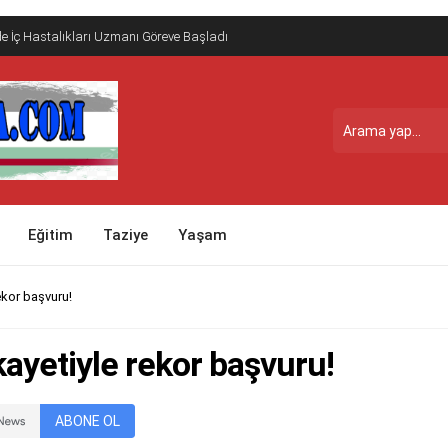
e İç Hastalıkları Uzmanı Göreve Başladı
Eğitim
Taziye
Yaşam
ekor başvuru!
kayetiyle rekor başvuru!
ABONE OL