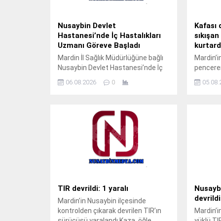
Nusaybin Devlet
Kafası 
Hastanesi’nde İç Hastalıkları
sıkışan
Uzmanı Göreve Başladı
kurtard
Mardin İl Sağlık Müdürlüğüne bağlı
Mardin’i
Nusaybin Devlet Hastanesi’nde İç
penceren
Hastalıkları Uzmanı Uzm. Dr. Ali
arasına 
06.08.2026
0
05.08.
Yiğit hasta kabulüne başladı.
gazetec
Muayene olmak isteyen
müdahale
vatandaşlar, ALO 182 çağrı merkezi
akşam s
veya MHRS (Merkezi Hekim
Mahalle
Randevu Sistemi) üzerinden
geldi.Ak
randevu alarak muayene
M.T. isi
olabilecek. Tap Simulator Codes
korkuluk
sokunca 
Çocuğun
yakınlar
fark eden
TIR devrildi: 1 yaralı
Nusaybi
devrildi
Mardin’in Nusaybin ilçesinde
kontrolden çıkarak devrilen TIR’ın
Mardin’i
sürücüsü yaralandı.Kaza, öğle
yüklü TI