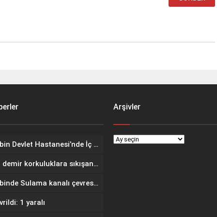
erler
Arşivler
Nusaybin Devlet Hastanesi’nde İç Hastalıkları Uzmanı Göreve Başladı
Kafası demir korkuluklara sıkışan çocuğu gazeteci kurtardı
Nusaybinde Sulama kanalı çevresindeki yangında meyve ağaçları zarar gördü
rildi: 1 yaralı