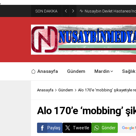
,
SON DAKİKA
Nusaybin Devlet Hastanesi’nd
Anasayfa
Gündem
Mardin
Sağlık
Anasayfa
Gündem
Alo 170’e ‘mobbing’ şikayetiyle r
Alo 170’e ‘mobbing’ şi
Paylaş
Tweetle
Gönder