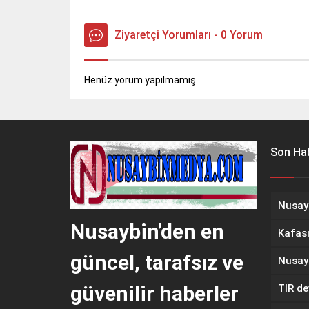
Ziyaretçi Yorumları - 0 Yorum
Henüz yorum yapılmamış.
Son Hab
Nusaybin’den en
güncel, tarafsız ve
güvenilir haberler
TIR dev