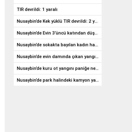
TIR devrildi: 1 yaralı
Nusaybin’de Kek yüklü TIR devrildi: 2 yaralı
Nusaybin’de Evin 3’üncü katından düşen genç hayatını kaybetti
Nusaybin’de sokakta bayılan kadın hastaneye kaldırıldı
Nusaybin’de evin damında çıkan yangın söndürüldü
Nusaybin’de kuru ot yangını paniğe neden oldu
Nusaybin’de park halindeki kamyon yandı