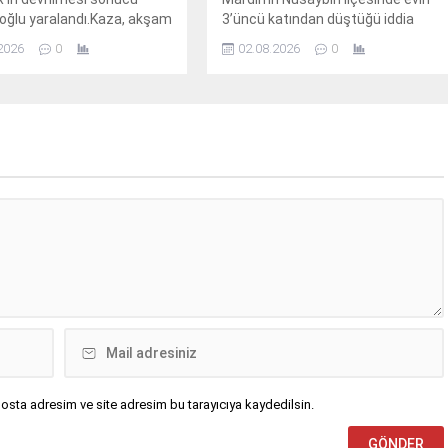
oğlu yaralandı.Kaza, akşam
3’üncü katından düştüğü iddia
nde Nusaybin ilçesine bağlı
edilen 23 yaşındaki genç yaşamını
2026
0
02.08.2026
0
uruca Mahallesi
yitirdi.Olay, sabahın erken
deki uluslararası
saatlerinde Nusaybin ilçesine bağlı
’nda meydana geldi.S.Y.
kırsal Bahçebaşı Mahallesi’nde
deki 31 AGT 99 plakalı kek
meydana geldi.İddiaya göre, Şahin
R, Nusaybin’den Cizre
Kurt (23), henüz bilinmeyen
tine seyir halindeyken
nedenle evin 3’üncü katından
ünün direksiyon
düştü. Yakınlarının hareketsiz
etini kaybetmesi sonucu
halde bulduğu Kurt için 112 Acil
üjdeki demir bariyerlere
Çağrı Merkezi’ne ihbarda
devrildi. Kazada...
bulunuldu.İhbar üzerine olay...
osta adresim ve site adresim bu tarayıcıya kaydedilsin.