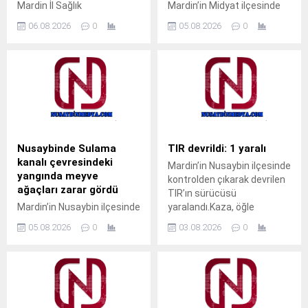
Mardin İl Sağlık
Mardin’in Midyat ilçesinde
Müdürlüğüne bağlı Nusaybin
pencerenin demir
06.08.2026
0
05.08.2026
0
Devlet Hastanesi’nde İç
korkulukları arasına kafası
Hastalıkları Uzmanı Uzm. Dr.
sıkışan çocuk, gazeteci
Ali Yiğit hasta kabulüne
Ahmet Akkuş’un
başladı. Muayene olmak
müdahalesiyle kurtarıldı.
isteyen vatandaşlar, ALO
Olay, akşam saatlerinde
182 çağrı merkezi veya
Cumhuriyet Mahallesi’nde
MHRS (Merkezi Hekim
meydana geldi.Akrabalarını
Randevu Sistemi)
ziyarete gelen M.T. isimli
üzerinden randevu alarak
çocuk, pencerenin demir
Nusaybinde Sulama
TIR devrildi: 1 yaralı
muayene olabilecek. Tap
korkulukları arasına kafasını
kanalı çevresindeki
Mardin’in Nusaybin ilçesinde
Simulator Codes
sokunca sıkışarak mahsur
yangında meyve
kontrolden çıkarak devrilen
kaldı. Çocuğun ağlama
ağaçları zarar gördü
TIR’ın sürücüsü
sesini duyan yakınları
Mardin’in Nusaybin ilçesinde
yaralandı.Kaza, öğle
yardıma koştu. Durumu fark
sulama kanalı çevresinde
saatlerinde Nusaybin
eden aile üyeleri, aynı evde...
05.08.2026
0
03.08.2026
0
çıkan kuru ot yangınında
ilçesine bağlı kırsal Girmeli
bazı meyve ağaçları zarar
Mahallesi mevkisindeki
gördü. Yangın, sabah
uluslararası İpekyolu’nda
saatlerinde Nusaybin
meydana
ilçesine bağlı kırsal
geldi.Sürücüsünün kimliği
Bahçebaşı Mahallesi’nde
ve taşıdığı yük henüz