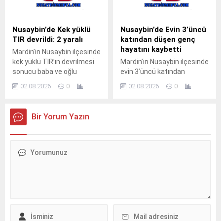
sulama kanalı çevresinde
öğrenilemeyen 33 BED 762
çıktı.Henüz belirlenemeyen
plakalı TIR, Nusaybin’den
nedenle başlayan kuru ot
Cizre istikametine seyir
Nusaybin’de Kek yüklü
Nusaybin’de Evin 3’üncü
yangını, rüzgarın etkisiyle
halindeyken kontrolden
TIR devrildi: 2 yaralı
katından düşen genç
çevredeki meyve ağaçlarına
çıkarak orta refüjdeki demir
hayatını kaybetti
Mardin’in Nusaybin ilçesinde
sıçradı. İhbar üzerine
bariyerlere çarpıp
kek yüklü TIR’ın devrilmesi
Mardin’in Nusaybin ilçesinde
bölgeye sevk edilen itfaiye
devrildi.Kazada araç içinde
sonucu baba ve oğlu
evin 3’üncü katından
ekipleri, yangını çevreye
mahsur kalan...
yaralandı.Kaza, akşam
düştüğü iddia edilen 23
yayılmadan...
02.08.2026
0
02.08.2026
0
saatlerinde Nusaybin
yaşındaki genç yaşamını
ilçesine bağlı kırsal Duruca
yitirdi.Olay, sabahın erken
Mahallesi mevkisindeki
saatlerinde Nusaybin
Bir Yorum Yazın
uluslararası İpekyolu’nda
ilçesine bağlı kırsal
meydana geldi.S.Y.
Bahçebaşı Mahallesi’nde
idaresindeki 31 AGT 99
meydana geldi.İddiaya göre,
plakalı kek yüklü TIR,
Şahin Kurt (23), henüz
Nusaybin’den Cizre
bilinmeyen nedenle evin
istikametine seyir
3’üncü katından düştü.
halindeyken sürücüsünün
Yakınlarının hareketsiz
direksiyon hakimiyetini
halde bulduğu Kurt için 112
kaybetmesi sonucu orta
Acil Çağrı Merkezi’ne
refüjdeki demir bariyerlere
ihbarda bulunuldu.İhbar
çarparak devrildi. Kazada...
üzerine olay...