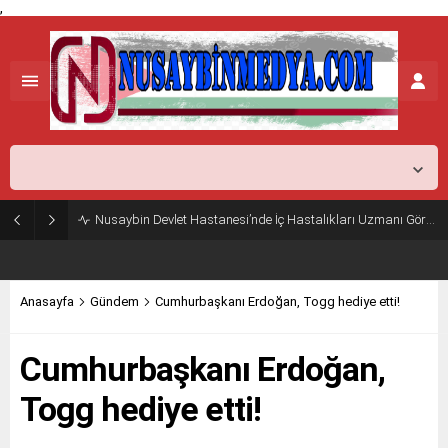
,
Mardin,
37
°C
Açık
Nusaybin Devlet Hastanesi’nde İç Hastalıkları Uzmanı Göreve Başladı
Anasayfa
Gündem
Cumhurbaşkanı Erdoğan, Togg hediye etti!
Cumhurbaşkanı Erdoğan,
Togg hediye etti!