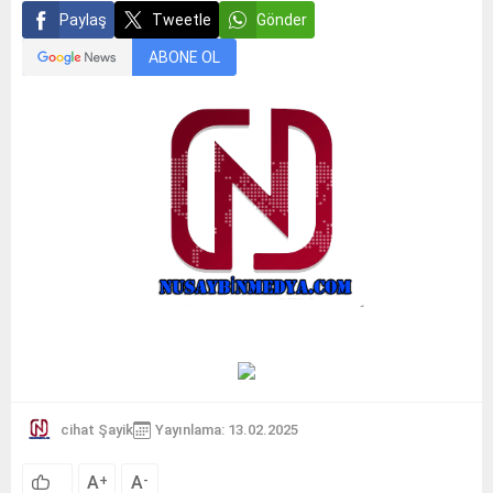
Paylaş
Tweetle
Gönder
ABONE OL
cihat Şayik
Yayınlama: 13.02.2025
A
A
+
-