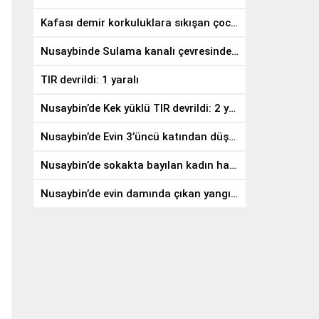
Kafası demir korkuluklara sıkışan çocuğu gazeteci kurtardı
Nusaybinde Sulama kanalı çevresindeki yangında meyve ağaçları zarar gördü
TIR devrildi: 1 yaralı
Nusaybin’de Kek yüklü TIR devrildi: 2 yaralı
Nusaybin’de Evin 3’üncü katından düşen genç hayatını kaybetti
Nusaybin’de sokakta bayılan kadın hastaneye kaldırıldı
Nusaybin’de evin damında çıkan yangın söndürüldü