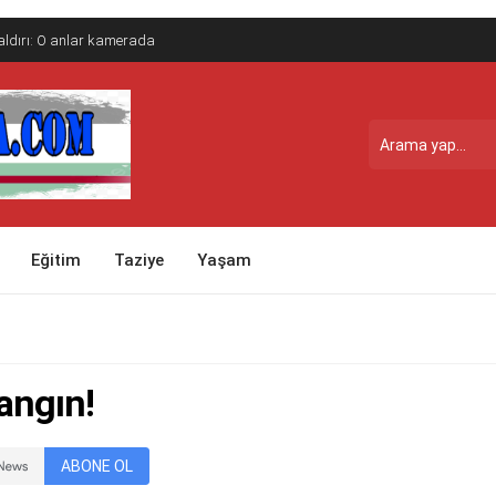
saldırı: O anlar kamerada
Eğitim
Taziye
Yaşam
angın!
ABONE OL