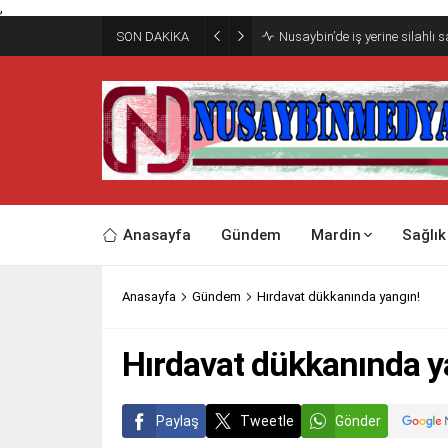
,
SON DAKİKA
Nusaybin’de iş yerine silahlı 
Anasayfa
Gündem
Mardin
Sağlık
Anasayfa
Gündem
Hırdavat dükkanında yangın!
Hırdavat dükkanında y
Paylaş
Tweetle
Gönder