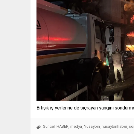
Bitişik iş yerlerine de sıçrayan yangını söndür
Güncel
HABER
medya
Nusaybin
nusaybinhaber
so
,
,
,
,
,