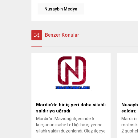
Nusaybin Medya
Benzer Konular
Mardin’de bir iş yeri daha silahlı
Nusaybi
saldırıya uğradı
saldırı
Mardin’in Mazıdağı ilçesinde 5
Mardin’i
kurşunun isabet ettiği bir iş yerine
motosikl
silahlı saldırı düzenlendi. Olay, ilçeye
2 şüpheli,
bağlı Poyraz Mahallesi Ömer
düzenledi