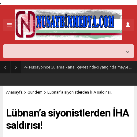
,
Mardin,
26
°C
Açık
Nusaybinde Sulama kanalı çevresindeki yangında meyve ağaçları zarar gördü
Anasayfa
Gündem
Lübnan’a siyonistlerden İHA saldırısı!
Lübnan’a siyonistlerden İHA
saldırısı!