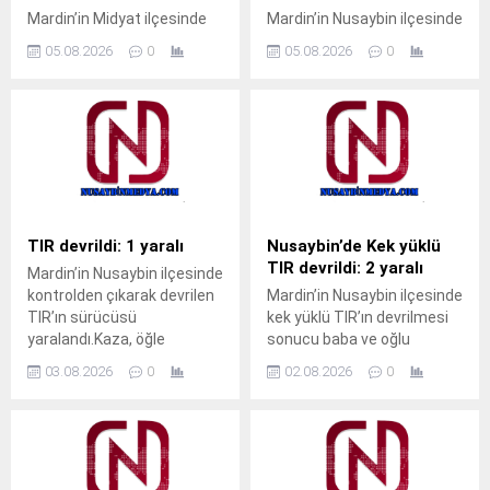
Mardin’in Midyat ilçesinde
Mardin’in Nusaybin ilçesinde
pencerenin demir
sulama kanalı çevresinde
05.08.2026
0
05.08.2026
0
korkulukları arasına kafası
çıkan kuru ot yangınında
sıkışan çocuk, gazeteci
bazı meyve ağaçları zarar
Ahmet Akkuş’un
gördü. Yangın, sabah
müdahalesiyle kurtarıldı.
saatlerinde Nusaybin
Olay, akşam saatlerinde
ilçesine bağlı kırsal
Cumhuriyet Mahallesi’nde
Bahçebaşı Mahallesi’nde
meydana geldi.Akrabalarını
sulama kanalı çevresinde
ziyarete gelen M.T. isimli
çıktı.Henüz belirlenemeyen
çocuk, pencerenin demir
nedenle başlayan kuru ot
TIR devrildi: 1 yaralı
Nusaybin’de Kek yüklü
korkulukları arasına kafasını
yangını, rüzgarın etkisiyle
TIR devrildi: 2 yaralı
Mardin’in Nusaybin ilçesinde
sokunca sıkışarak mahsur
çevredeki meyve ağaçlarına
kontrolden çıkarak devrilen
Mardin’in Nusaybin ilçesinde
kaldı. Çocuğun ağlama
sıçradı. İhbar üzerine
TIR’ın sürücüsü
kek yüklü TIR’ın devrilmesi
sesini duyan yakınları
bölgeye sevk edilen itfaiye
yaralandı.Kaza, öğle
sonucu baba ve oğlu
yardıma koştu. Durumu fark
ekipleri, yangını çevreye
saatlerinde Nusaybin
yaralandı.Kaza, akşam
eden aile üyeleri, aynı evde...
yayılmadan...
03.08.2026
0
02.08.2026
0
ilçesine bağlı kırsal Girmeli
saatlerinde Nusaybin
Mahallesi mevkisindeki
ilçesine bağlı kırsal Duruca
uluslararası İpekyolu’nda
Mahallesi mevkisindeki
meydana
uluslararası İpekyolu’nda
geldi.Sürücüsünün kimliği
meydana geldi.S.Y.