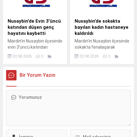
ve taşıdığı yük henüz
idaresindeki 31 AGT 99
öğrenilemeyen 33 BED 762
plakalı kek yüklü TIR,
plakalı TIR, Nusaybin’den
Nusaybin’den Cizre
Cizre istikametine seyir
istikametine seyir
Nusaybin’de Evin 3’üncü
Nusaybin’de sokakta
halindeyken kontrolden
halindeyken sürücüsünün
katından düşen genç
bayılan kadın hastaneye
çıkarak orta refüjdeki demir
direksiyon hakimiyetini
hayatını kaybetti
kaldırıldı
bariyerlere çarpıp
kaybetmesi sonucu orta
Mardin’in Nusaybin ilçesinde
Mardin’in Nusaybin ilçesinde
devrildi.Kazada araç içinde
refüjdeki demir bariyerlere
evin 3’üncü katından
sokakta fenalaşarak
mahsur kalan...
çarparak devrildi. Kazada...
düştüğü iddia edilen 23
bayılan kadın, sağlık
02.08.2026
0
02.08.2026
0
yaşındaki genç yaşamını
ekiplerinin müdahalesinin
yitirdi.Olay, sabahın erken
ardından hastaneye
saatlerinde Nusaybin
kaldırıldı. Olay, dün saat
Bir Yorum Yazın
ilçesine bağlı kırsal
23.30 sıralarında Yeni Turan
Bahçebaşı Mahallesi’nde
Mahallesi Akasya Sokak’ta
meydana geldi.İddiaya göre,
meydana geldi.Yaklaşık 60
Şahin Kurt (23), henüz
yaşındaki kadın, sokakta
bilinmeyen nedenle evin
yürüdüğü sırada aniden
3’üncü katından düştü.
fenalaşarak yere düştü.
Yakınlarının hareketsiz
Durumu fark eden
halde bulduğu Kurt için 112
çevredekilerin ihbarı üzerine
Acil Çağrı Merkezi’ne
olay yerine sağlık ekipleri
ihbarda bulunuldu.İhbar
sevk edildi.İlk müdahalesi