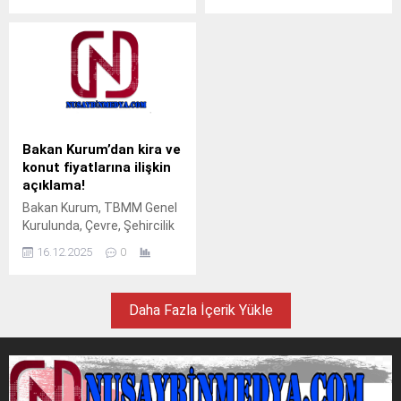
Diyarbakır’da mikrofon
vurguladı. Açıklamada şu
uzatılan vatandaşlar, artan
ifadelere yer verildi: “Asgari
kira ve temel ihtiyaç
ücret meselesi sadece
giderleri nedeniyle geçim
teknik bir hesaplama değil;
sıkıntısı yaşadıklarını dile
bir adalet, hakkaniyet ve
getirdi. Vatandaşlar, asgari
vicdan imtihanıdır.
ücretin insanca yaşam
Enflasyonun yakıcı etkisi
koşullarını sağlayacak
altında kalan bir ücret
Bakan Kurum’dan kira ve
seviyeye çıkarılması
belirlemek, milyonlarca
konut fiyatlarına ilişkin
gerektiğini belirtti.
emekçi kardeşimize
açıklama!
Ekonomik şartların her
taşıyamayacakları bir...
Bakan Kurum, TBMM Genel
geçen gün ağırlaştığını dile
Kurulunda, Çevre, Şehircilik
getiren vatandaşlar,
ve İklim Değişikliği
yükselen enflasyon, artan...
16.12.2025
0
Bakanlığının 2026 yılı
bütçesine ilişkin sunum
yaptı. Kurum, deprem
Daha Fazla İçerik Yükle
bölgesinde kazandıkları
büyük tecrübeyi, dar gelirli
vatandaşları ev sahibi
yapmak için seferber
edeceklerini ve yeni sosyal