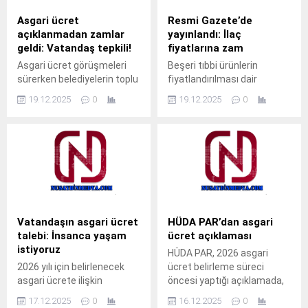
Köprüsü 1. Sınıf (Otomobil):
sürdürülebilir büyümeyi,
58.98 2. Sınıf (Hafif Ticari):
kapsayıcı kalkınmayı ve
Asgari ücret
Resmi Gazete’de
75.29 6. Sınıf...
refahın toplumun
açıklanmadan zamlar
yayınlandı: İlaç
tamamına yayılmasını
geldi: Vatandaş tepkili!
fiyatlarına zam
hedeflemekteyiz.” ifadesini
Asgari ücret görüşmeleri
Beşeri tıbbi ürünlerin
kullandı. Yurdunuseven,
sürerken belediyelerin toplu
fiyatlandırılması dair
“2026 yılı bütçesi,
taşımaya, ev sahiplerinin
kararda yapılan
Türkiye’nin karşı karşıya
19.12.2025
0
19.12.2025
0
kiralara ve bazı esnafın
düzenlemeyle, ilaç
bulunduğu...
temel tüketim ürünlerine
fiyatlarında 2026 yılı için
zam yapması Ankara’da
euro kuru yaklaşık yüzde 17
tartışma konusu oldu. Erken
artırıldı. Resmi Gazete’nin
zam uygulamalarına tepki
bugünkü sayısında
gösteren Ankaralılar, alım
yayımlanan Cumhurbaşkanı
gücünün her geçen gün
kararına göre ilaç fiyatları
düştüğünü belirterek geçim
için Euro kuru 2026 yılında
sıkıntısının daha da
25,3346 TL olarak
Vatandaşın asgari ücret
HÜDA PAR’dan asgari
derinleştiğini dile getirdi.
uygulanacak. Bu yıl için
talebi: İnsanca yaşam
ücret açıklaması
Erken zamların gündeme
tespit edilen Euro kuru
istiyoruz
HÜDA PAR, 2026 asgari
gelmesiyle birlikte yaşanan
21.6721 TL idi. Kararla
2026 yılı için belirlenecek
ücret belirleme süreci
duruma tepki...
ayrıca...
asgari ücrete ilişkin
öncesi yaptığı açıklamada,
beklentiler gündemdeki
ücretin bir lütuf değil,
17.12.2025
0
16.12.2025
0
yerini korurken,
emekçinin hakkı olduğunu