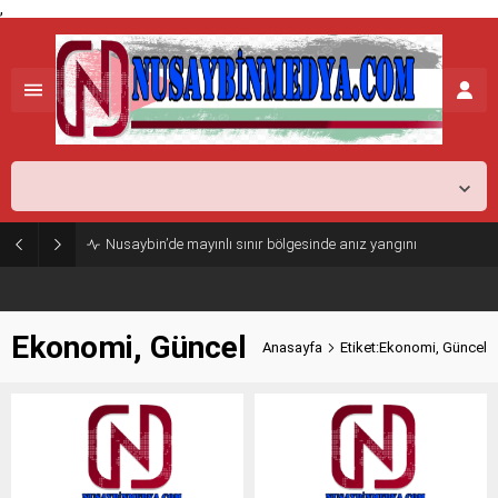
,
Mardin,
35
°C
Açık
Nusaybin’de mayınlı sınır bölgesinde anız yangını
Ekonomi, Güncel
Anasayfa
Etiket:Ekonomi, Güncel