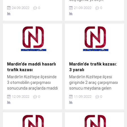
ilçesinde çiftçilerle bir araya
Mardin Çiftçiler Derneği
Mustafa Çelik Ailesinden
gelen Dicle Elektrik...
24.09.2022
0
21.09.2022
0
Başkanı Mikail Erbeyi, Covid-
burs alana Üniversite
19 salgını, Rusya-Ukrayna
öğrencilerinin burs kayıt
savaşı ve Çin'in ihracat
yenileme başvuruları
kısıtlamaları nedeniyle
başladı. Seyit Mustafa Çelik
artan maliyetlerin acilen
ailesi tarafından yapılan
desteklemelerle
açıklamada, 20 ile 23 Eylül
düşürülmesi gerektiğini
tarihleri arasında sadece,
vurguladı.
geçen yıl burs alan eski
öğrencilerin kayıt yenileme
başvuruları alınacağı
Mardin’de maddi hasarlı
Mardin’de trafik kazası:
belirtildi. Yeni kazanan
trafik kazası
3 yaralı
öğrenciler için ise 25 Eylül
Mardin’in Kızıltepe ilçesinde
​Mardin’in Kızıltepe ilçesi
tarihinden sonra bir...
3 otomobilin çarpışması
girişinde 2 araç çarpışması
sonucunda araçlarda maddi
sonucu meydana gelen
hasar oluştu.Kaza, saat
kazada 3 kişi hafif bir
12.09.2022
0
11.09.2022
0
01.00 sıralarında Kızıltepe
şekilde yaralandı.Kaza saat
ilçesinin Yenikent Mahallesi
00.00 sıralarında Kızıltepe
polis lojmanları karşısında
ilçe girişinde bulunan yeni
meydana geldi.Edinilen
yapım aşamasında olan
bilgilere göre 13 FB 074
kavşakta meydana geldi.