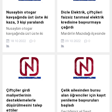
Nusaybin otogar
Dicle Elektrik, çiftçileri
kavşağında üst üste iki
faizsiz tarımsal elektrik
kaza, 3 kişi yaralandı
kredisine başvurmaya
çağırdı
Nusaybin otogar
kavşağında üst üste iki
Mardin’in Mazıdağı ilçesinde
kaza, 3 kişi yaralandı
bir grup çiftçiyle bir araya
18.10.2022
0
09.10.2022
0
gelen Dicle Elektrik
yetkilileri, faizsiz tarımsal
elektrik kredisine
başvurmaları halinde
borçlarda ana para
üzerinden indirim
yapacağını açıkladı.Dicle
Elektrik, Cumhurbaşkanı
Tayyip Erdoğan tarafından
açıklanan tarımsal sulama
Çiftçiler girdi
Çelik ailesinden bursu
elektrik desteğiyle ilgili
maliyetlerinin
alan öğrenciler için kayıt
hizmet bölgesinde
desteklemelerle
yenileme başvuruları
bilgilendirme çalışmalarına
düşürülmesini talep
başladı
başladı. Mardin’in Mazıdağı
ettiler
Geçtiğimiz yıl Seyit