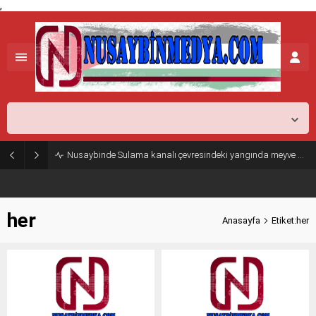
,
Mardin,
38
°C
Açık
Nusaybinde Sulama kanalı çevresindeki yangında meyve ağaçları zarar gördü
her
Anasayfa
Etiket:her