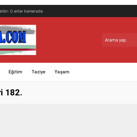
saldırı: O anlar kamerada
Eğitim
Taziye
Yaşam
i 182.