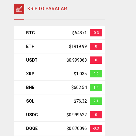
KRİPTO PARALAR
BTC
$64871
-0.3
ETH
$1919.99
0
USDT
$0.999363
0
XRP
$1.035
0.2
BNB
$602.54
1.4
SOL
$76.32
2.1
USDC
$0.999622
0
DOGE
$0.070096
-0.3