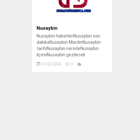
Nusaybin
Nusaybin haberleriNusaybin son
dakikaNusaybin MardinNusaybin
tarihiNusaybin neredeNusaybin
ilçesiNusaybin gezilecek
yerlerNusaybin belediyesiNusaybin
10.02.2024
0
güncelNusaybin sınır
kapısıNusaybin haberleriNusaybin
son dakikaNusaybin tarihiNusaybin
ilçesiNusaybin MardinNusaybin
gezilecek yerlerNusaybin
belediyesiNusaybin sınır
kapısıNusaybin çatışmaNusaybin
güvenlikNusaybin kışlaNusaybin
barajıNusaybin'de terör
olaylarıNusaybin halk
oyunlarıNusaybin turizmNusaybin
göçNusaybin KürtNusaybin