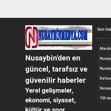
Son Hab
Nusaybin’den en
güncel, tarafsız ve
güvenilir haberler
Yerel gelişmeler,
TIR dev
ekonomi, siyaset,
kültür ve spor