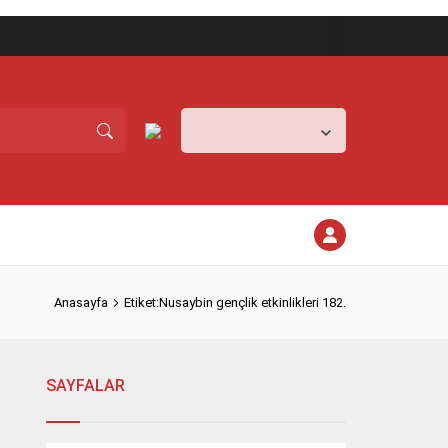
Mardin,
24
°C
Açık
Anasayfa
Etiket:Nusaybin gençlik etkinlikleri 182.
SAYFALAR