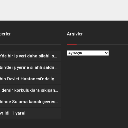
erler
Arşivler
Mardin’de bir iş yeri daha silahlı saldırıya uğradı
Nusaybin’de iş yerine silahlı saldırı: O anlar kamerada
Nusaybin Devlet Hastanesi’nde İç Hastalıkları Uzmanı Göreve Başladı
Kafası demir korkuluklara sıkışan çocuğu gazeteci kurtardı
Nusaybinde Sulama kanalı çevresindeki yangında meyve ağaçları zarar gördü
rildi: 1 yaralı