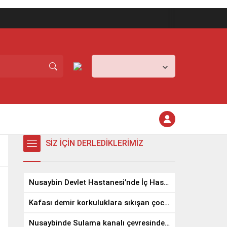
Mardin,
37
°C
Açık
SİZ İÇİN DERLEDİKLERİMİZ
Nusaybin Devlet Hastanesi’nde İç Hastalıkları Uzmanı Göreve Başladı
Kafası demir korkuluklara sıkışan çocuğu gazeteci kurtardı
Nusaybinde Sulama kanalı çevresindeki yangında meyve ağaçları zarar gördü