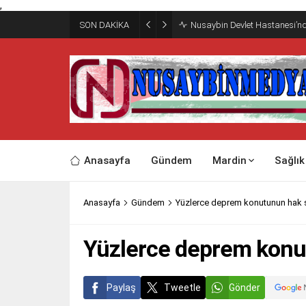
,
SON DAKİKA
Nusaybin Devlet Hastanesi’nd
Anasayfa
Gündem
Mardin
Sağlık
Anasayfa
Gündem
Yüzlerce deprem konutunun hak sa
Yüzlerce deprem konut
Paylaş
Tweetle
Gönder