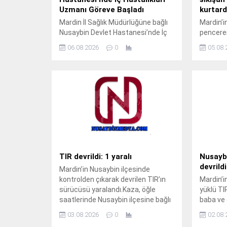
Uzmanı Göreve Başladı
kurtard
Mardin İl Sağlık Müdürlüğüne bağlı
Mardin’i
Nusaybin Devlet Hastanesi’nde İç
penceren
Hastalıkları Uzmanı Uzm. Dr. Ali
arasına 
06.08.2026
0
05.08.
Yiğit hasta kabulüne başladı.
gazetec
Muayene olmak isteyen
müdahale
vatandaşlar, ALO 182 çağrı merkezi
akşam s
veya MHRS (Merkezi Hekim
Mahalle
Randevu Sistemi) üzerinden
geldi.Ak
randevu alarak muayene
M.T. isi
olabilecek. Tap Simulator Codes
korkuluk
sokunca 
Çocuğun
yakınlar
fark eden
TIR devrildi: 1 yaralı
Nusaybi
devrildi
Mardin’in Nusaybin ilçesinde
kontrolden çıkarak devrilen TIR’ın
Mardin’i
sürücüsü yaralandı.Kaza, öğle
yüklü TI
saatlerinde Nusaybin ilçesine bağlı
baba ve 
kırsal Girmeli Mahallesi
saatleri
03.08.2026
0
02.08.
mevkisindeki uluslararası
kırsal D