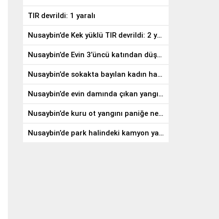
TIR devrildi: 1 yaralı
Nusaybin’de Kek yüklü TIR devrildi: 2 yaralı
Nusaybin’de Evin 3’üncü katından düşen genç hayatını kaybetti
Nusaybin’de sokakta bayılan kadın hastaneye kaldırıldı
Nusaybin’de evin damında çıkan yangın söndürüldü
Nusaybin’de kuru ot yangını paniğe neden oldu
Nusaybin’de park halindeki kamyon yandı