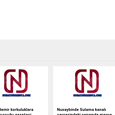
demir korkuluklara
Nusaybinde Sulama kanalı
 çocuğu gazeteci
çevresindeki yangında meyve