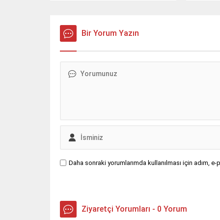
İpekyolu’nda meydana
mevkisin
geldi.Sürücüsünün kimliği ve
İpekyolu
taşıdığı yük henüz öğrenilemeyen
idaresin
33 BED 762 plakalı TIR,
Bir Yorum Yazın
yüklü TI
Nusaybin’den Cizre istikametine
istikame
seyir halindeyken kontrolden
sürücüs
çıkarak orta refüjdeki demir
hakimiy
bariyerlere çarpıp devrildi.Kazada
orta ref
araç içinde mahsur kalan...
çarparak 
Daha sonraki yorumlarımda kullanılması için adım, e-p
Ziyaretçi Yorumları - 0 Yorum