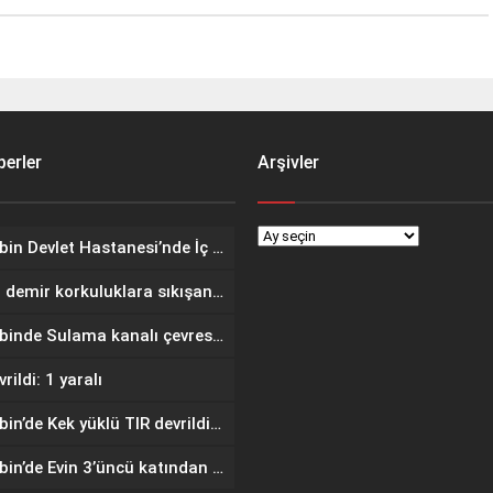
erler
Arşivler
Nusaybin Devlet Hastanesi’nde İç Hastalıkları Uzmanı Göreve Başladı
Kafası demir korkuluklara sıkışan çocuğu gazeteci kurtardı
Nusaybinde Sulama kanalı çevresindeki yangında meyve ağaçları zarar gördü
rildi: 1 yaralı
Nusaybin’de Kek yüklü TIR devrildi: 2 yaralı
Nusaybin’de Evin 3’üncü katından düşen genç hayatını kaybetti