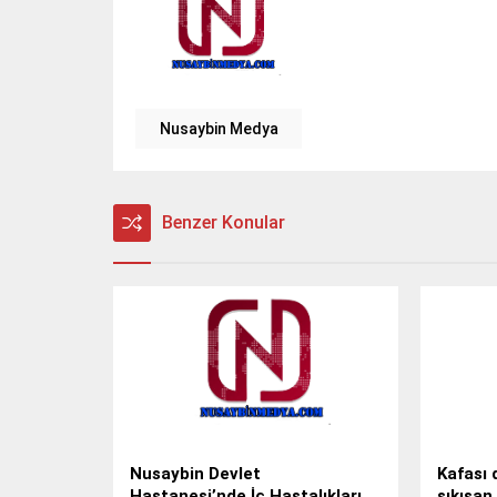
Nusaybin Medya
Benzer Konular
Nusaybin Devlet
Kafası 
Hastanesi’nde İç Hastalıkları
sıkışan