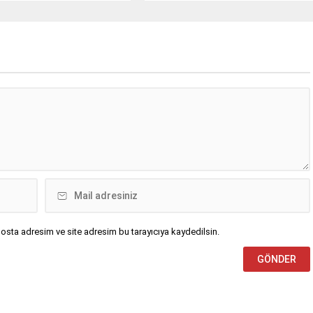
deki uluslararası
saatlerinde Nusaybin ilçesine bağlı
’nda meydana geldi.S.Y.
kırsal Bahçebaşı Mahallesi’nde
deki 31 AGT 99 plakalı kek
meydana geldi.İddiaya göre, Şahin
R, Nusaybin’den Cizre
Kurt (23), henüz bilinmeyen
tine seyir halindeyken
nedenle evin 3’üncü katından
ünün direksiyon
düştü. Yakınlarının hareketsiz
etini kaybetmesi sonucu
halde bulduğu Kurt için 112 Acil
üjdeki demir bariyerlere
Çağrı Merkezi’ne ihbarda
devrildi. Kazada...
bulunuldu.İhbar üzerine olay...
osta adresim ve site adresim bu tarayıcıya kaydedilsin.