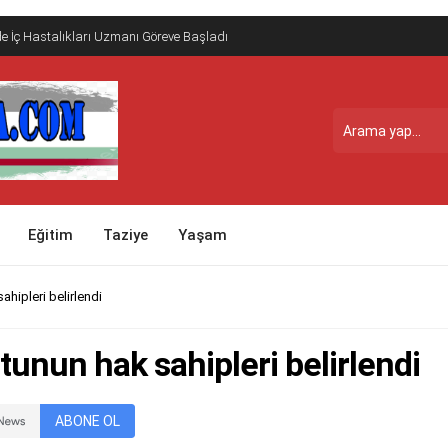
e İç Hastalıkları Uzmanı Göreve Başladı
Eğitim
Taziye
Yaşam
hipleri belirlendi
unun hak sahipleri belirlendi
ABONE OL