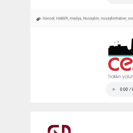
Güncel
HABER
medya
Nusaybin
nusaybinhaber
so
,
,
,
,
,
Tap Simulator Codes