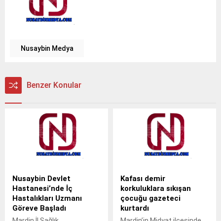
Nusaybin Medya
Benzer Konular
Nusaybin Devlet
Kafası demir
Hastanesi’nde İç
korkuluklara sıkışan
Hastalıkları Uzmanı
çocuğu gazeteci
Göreve Başladı
kurtardı
Mardin İl Sağlık
Mardin’in Midyat ilçesinde