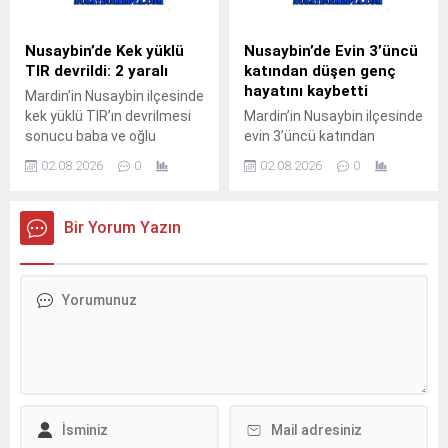
sulama kanalı çevresinde
öğrenilemeyen 33 BED 762
çıktı.Henüz belirlenemeyen
plakalı TIR, Nusaybin’den
nedenle başlayan kuru ot
Cizre istikametine seyir
Nusaybin’de Kek yüklü
Nusaybin’de Evin 3’üncü
yangını, rüzgarın etkisiyle
halindeyken kontrolden
TIR devrildi: 2 yaralı
katından düşen genç
çevredeki meyve ağaçlarına
çıkarak orta refüjdeki demir
hayatını kaybetti
Mardin’in Nusaybin ilçesinde
sıçradı. İhbar üzerine
bariyerlere çarpıp
kek yüklü TIR’ın devrilmesi
Mardin’in Nusaybin ilçesinde
bölgeye sevk edilen itfaiye
devrildi.Kazada araç içinde
sonucu baba ve oğlu
evin 3’üncü katından
ekipleri, yangını çevreye
mahsur kalan...
yaralandı.Kaza, akşam
düştüğü iddia edilen 23
yayılmadan...
02.08.2026
0
02.08.2026
0
saatlerinde Nusaybin
yaşındaki genç yaşamını
ilçesine bağlı kırsal Duruca
yitirdi.Olay, sabahın erken
Mahallesi mevkisindeki
saatlerinde Nusaybin
Bir Yorum Yazın
uluslararası İpekyolu’nda
ilçesine bağlı kırsal
meydana geldi.S.Y.
Bahçebaşı Mahallesi’nde
idaresindeki 31 AGT 99
meydana geldi.İddiaya göre,
plakalı kek yüklü TIR,
Şahin Kurt (23), henüz
Nusaybin’den Cizre
bilinmeyen nedenle evin
istikametine seyir
3’üncü katından düştü.
halindeyken sürücüsünün
Yakınlarının hareketsiz
direksiyon hakimiyetini
halde bulduğu Kurt için 112
kaybetmesi sonucu orta
Acil Çağrı Merkezi’ne
refüjdeki demir bariyerlere
ihbarda bulunuldu.İhbar
çarparak devrildi. Kazada...
üzerine olay...