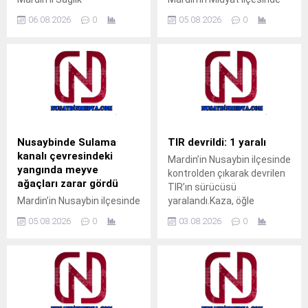
Müdürlüğüne bağlı Nusaybin
pencerenin demir
06.08.2026
0
05.08.2026
0
Devlet Hastanesi’nde İç
korkulukları arasına kafası
Hastalıkları Uzmanı Uzm. Dr.
sıkışan çocuk, gazeteci
Ali Yiğit hasta kabulüne
Ahmet Akkuş’un
başladı. Muayene olmak
müdahalesiyle kurtarıldı.
isteyen vatandaşlar, ALO
Olay, akşam saatlerinde
182 çağrı merkezi veya
Cumhuriyet Mahallesi’nde
MHRS (Merkezi Hekim
meydana geldi.Akrabalarını
Randevu Sistemi)
ziyarete gelen M.T. isimli
üzerinden randevu alarak
çocuk, pencerenin demir
Nusaybinde Sulama
TIR devrildi: 1 yaralı
muayene olabilecek. Tap
korkulukları arasına kafasını
kanalı çevresindeki
Mardin’in Nusaybin ilçesinde
Simulator Codes
sokunca sıkışarak mahsur
yangında meyve
kontrolden çıkarak devrilen
kaldı. Çocuğun ağlama
ağaçları zarar gördü
TIR’ın sürücüsü
sesini duyan yakınları
Mardin’in Nusaybin ilçesinde
yaralandı.Kaza, öğle
yardıma koştu. Durumu fark
sulama kanalı çevresinde
saatlerinde Nusaybin
eden aile üyeleri, aynı evde...
05.08.2026
0
03.08.2026
0
çıkan kuru ot yangınında
ilçesine bağlı kırsal Girmeli
bazı meyve ağaçları zarar
Mahallesi mevkisindeki
gördü. Yangın, sabah
uluslararası İpekyolu’nda
saatlerinde Nusaybin
meydana
ilçesine bağlı kırsal
geldi.Sürücüsünün kimliği
Bahçebaşı Mahallesi’nde
ve taşıdığı yük henüz