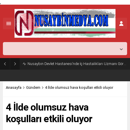
,
Mardin,
25
°C
Açık
Nusaybin Devlet Hastanesi’nde İç Hastalıkları Uzmanı Göreve Başladı
Anasayfa
Gündem
4 İlde olumsuz hava koşulları etkili oluyor
4 İlde olumsuz hava
koşulları etkili oluyor