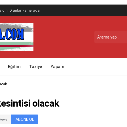
saldırı: O anlar kamerada
Eğitim
Taziye
Yaşam
lacak
esintisi olacak
ABONE OL