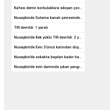
Kafası demir korkuluklara sıkışan çocuğu gazeteci kurtardı
Nusaybinde Sulama kanalı çevresindeki yangında meyve ağaçları zarar gördü
TIR devrildi: 1 yaralı
Nusaybin’de Kek yüklü TIR devrildi: 2 yaralı
Nusaybin’de Evin 3’üncü katından düşen genç hayatını kaybetti
Nusaybin’de sokakta bayılan kadın hastaneye kaldırıldı
Nusaybin’de evin damında çıkan yangın söndürüldü