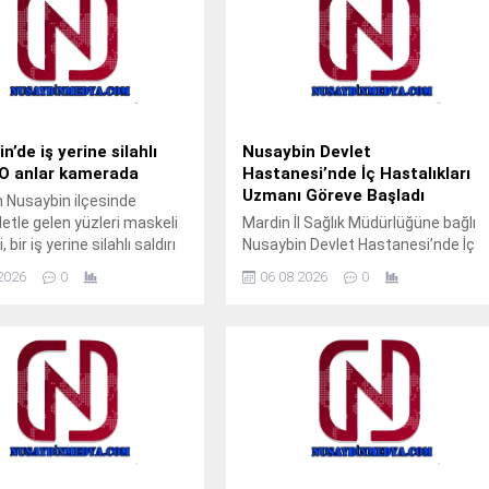
n’de iş yerine silahlı
Nusaybin Devlet
: O anlar kamerada
Hastanesi’nde İç Hastalıkları
Uzmanı Göreve Başladı
n Nusaybin ilçesinde
etle gelen yüzleri maskeli
Mardin İl Sağlık Müdürlüğüne bağlı
 bir iş yerine silahlı saldırı
Nusaybin Devlet Hastanesi’nde İç
. Saldırı anı iş yerinin
Hastalıkları Uzmanı Uzm. Dr. Ali
2026
0
06.08.2026
0
 kamerasınca kaydedildi.
Yiğit hasta kabulüne başladı.
ce saatlerinde Nusaybin
Muayene olmak isteyen
Mardin Caddesi’nde meydana
vatandaşlar, ALO 182 çağrı merkezi
likleri henüz
veya MHRS (Merkezi Hekim
emeyen motosikletli ve
Randevu Sistemi) üzerinden
maskeli 2 şüpheli, cadde
randevu alarak muayene
 seyir halindeyken bir iş
olabilecek. Tap Simulator Codes
önünden geçtikleri sırada