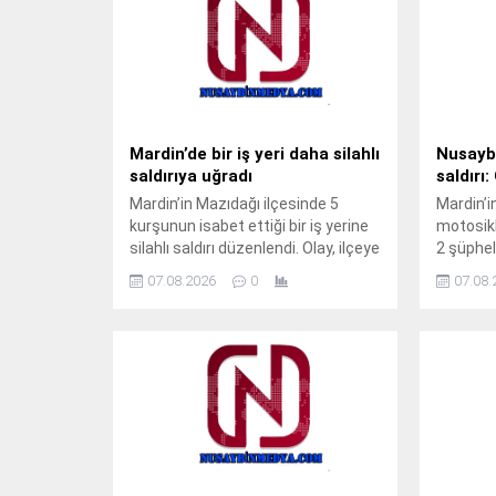
Mardin’de bir iş yeri daha silahlı
Nusaybi
saldırıya uğradı
saldırı
Mardin’in Mazıdağı ilçesinde 5
Mardin’i
kurşunun isabet ettiği bir iş yerine
motosikl
silahlı saldırı düzenlendi. Olay, ilçeye
2 şüpheli,
bağlı Poyraz Mahallesi Ömer
düzenledi
07.08.2026
0
07.08.
Halisdemir Caddesi’nde meydana
güvenlik
geldi. Henüz kimliği belirlenemeyen
Olay, ge
kişi veya kişiler tarafından bir iş
ilçesi 
yerine silahla ateş açıldı. Tap
geldi.Kim
Simulator Codes İş yerine 5
belirlen
kurşunun isabet ettiği saldırıda, iş
yüzleri 
yerinde kimsenin bulunmaması...
üzerinde
yerinin 
arka...