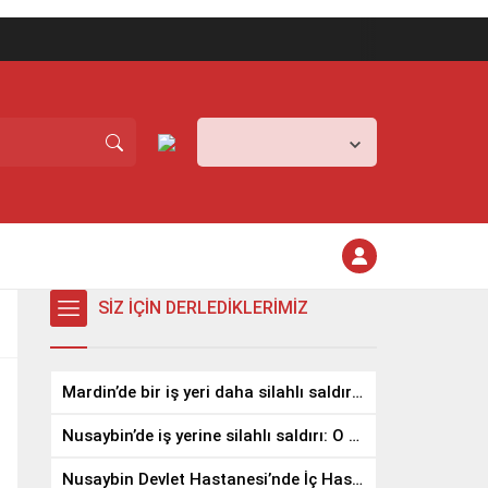
Mardin,
36
°C
Açık
SİZ İÇİN DERLEDİKLERİMİZ
Mardin’de bir iş yeri daha silahlı saldırıya uğradı
Nusaybin’de iş yerine silahlı saldırı: O anlar kamerada
Nusaybin Devlet Hastanesi’nde İç Hastalıkları Uzmanı Göreve Başladı