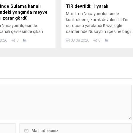
inde Sulama kanalı
TIR devrildi: 1 yaralı
indeki yangında meyve
Mardin’in Nusaybin ilçesinde
ı zarar gördü
kontrolden çıkarak devrilen TIR’ın
n Nusaybin ilçesinde
sürücüsü yaralandı.Kaza, öğle
analı çevresinde çıkan
saatlerinde Nusaybin ilçesine bağlı
yangınında bazı meyve
kırsal Girmeli Mahallesi
2026
0
03.08.2026
0
 zarar gördü. Yangın, sabah
mevkisindeki uluslararası
nde Nusaybin ilçesine bağlı
İpekyolu’nda meydana
ahçebaşı Mahallesi’nde
geldi.Sürücüsünün kimliği ve
analı çevresinde
taşıdığı yük henüz öğrenilemeyen
nüz belirlenemeyen nedenle
33 BED 762 plakalı TIR,
 kuru ot yangını, rüzgarın
Nusaybin’den Cizre istikametine
e çevredeki meyve
seyir halindeyken kontrolden
na sıçradı. İhbar üzerine
çıkarak orta refüjdeki demir
evk edilen itfaiye ekipleri,
bariyerlere çarpıp devrildi.Kazada
çevreye yayılmadan...
araç içinde mahsur kalan...