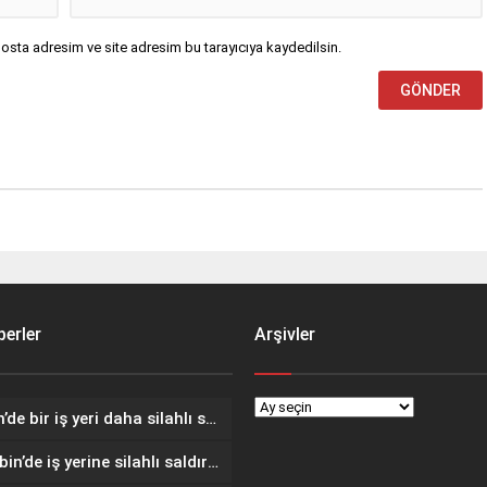
osta adresim ve site adresim bu tarayıcıya kaydedilsin.
erler
Arşivler
Mardin’de bir iş yeri daha silahlı saldırıya uğradı
Nusaybin’de iş yerine silahlı saldırı: O anlar kamerada