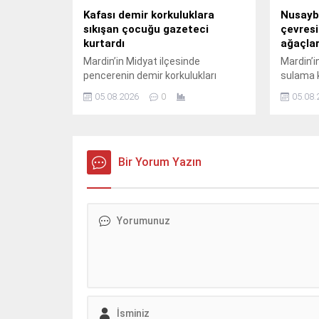
Kafası demir korkuluklara
Nusayb
sıkışan çocuğu gazeteci
çevres
kurtardı
ağaçlar
Mardin’in Midyat ilçesinde
Mardin’i
pencerenin demir korkulukları
sulama k
arasına kafası sıkışan çocuk,
kuru ot 
05.08.2026
0
05.08.
gazeteci Ahmet Akkuş’un
ağaçları
müdahalesiyle kurtarıldı. Olay,
saatleri
akşam saatlerinde Cumhuriyet
kırsal B
Mahallesi’nde meydana
sulama k
geldi.Akrabalarını ziyarete gelen
Bir Yorum Yazın
çıktı.He
M.T. isimli çocuk, pencerenin demir
başlayan
korkulukları arasına kafasını
etkisiyl
sokunca sıkışarak mahsur kaldı.
ağaçları
Çocuğun ağlama sesini duyan
bölgeye s
yakınları yardıma koştu. Durumu
yangını 
fark eden aile üyeleri, aynı evde...