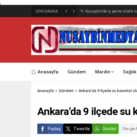
,
SON DAKİKA
Nusaybin’de iş yerine silahlı 
Anasayfa
Gündem
Mardin
Sağlık
Anasayfa
Gündem
Ankara’da 9 ilçede su kesintisi o
Ankara’da 9 ilçede su k
Paylaş
Tweetle
Gönder