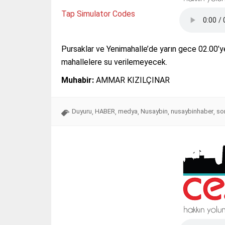
Tap Simulator Codes
Pursaklar ve Yenimahalle’de yarın gece 02.00’y
mahallelere su verilemeyecek.
Muhabir:
AMMAR KIZILÇINAR
Duyuru
HABER
medya
Nusaybin
nusaybinhaber
so
,
,
,
,
,
Tap Simulator Codes