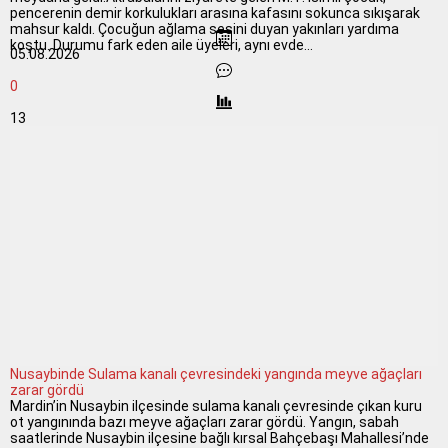
pencerenin demir korkulukları arasına kafasını sokunca sıkışarak
mahsur kaldı. Çocuğun ağlama sesini duyan yakınları yardıma
koştu. Durumu fark eden aile üyeleri, aynı evde...
05.08.2026
0
13
Nusaybinde Sulama kanalı çevresindeki yangında meyve ağaçları
zarar gördü
Mardin’in Nusaybin ilçesinde sulama kanalı çevresinde çıkan kuru
ot yangınında bazı meyve ağaçları zarar gördü. Yangın, sabah
saatlerinde Nusaybin ilçesine bağlı kırsal Bahçebaşı Mahallesi’nde