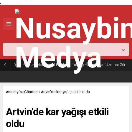
,
Mardin,
37
°C
Açık
Nusaybin Devlet Hastanesi’nde İç Hastalıkları Uzmanı Göreve Başladı
Anasayfa
Gündem
Artvin’de kar yağışı etkili oldu
Artvin’de kar yağışı etkili
oldu