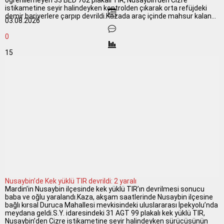
öğrenilemeyen 33 BED 762 plakalı TIR, Nusaybin’den Cizre
istikametine seyir halindeyken kontrolden çıkarak orta refüjdeki
demir bariyerlere çarpıp devrildi.Kazada araç içinde mahsur kalan...
03.08.2026
0
15
Nusaybin’de Kek yüklü TIR devrildi: 2 yaralı
Mardin’in Nusaybin ilçesinde kek yüklü TIR’ın devrilmesi sonucu
baba ve oğlu yaralandı.Kaza, akşam saatlerinde Nusaybin ilçesine
bağlı kırsal Duruca Mahallesi mevkisindeki uluslararası İpekyolu’nda
meydana geldi.S.Y. idaresindeki 31 AGT 99 plakalı kek yüklü TIR,
Nusaybin’den Cizre istikametine seyir halindeyken sürücüsünün