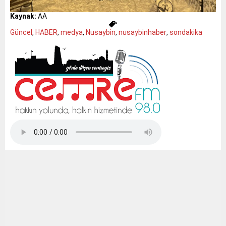
Kaynak:
AA
Güncel
,
HABER
,
medya
,
Nusaybin
,
nusaybinhaber
,
sondakika
Tap Simulator Codes