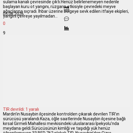
sulama kanalı çevresinde çıktı.Henüz belirlenemeyen nedenle
başlayan kuru ot yangını, rüzgarın etkisiyle çevredeki meyve
ağaçlarına sıçradı. İhbar üzerine bölgeye sevk edilen itfaiye ekipleri,
05.08.2026
yangını çevreye yayılmadan...
0
9
TIR devrildi: 1 yaralı
Mardin’in Nusaybin ilçesinde kontrolden çıkarak devrilen TIR’ın
sürücüsü yaralandı.Kaza, öğle saatlerinde Nusaybin ilçesine bağlı
kırsal Girmeli Mahallesi mevkisindeki uluslararası İpekyolu’nda
meydana geldi.Sürücüsünün kimliği ve taşıdığı yük henüz