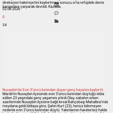
direksiyon hakimiyetini kaybetmesi sonucu orta refüjdeki demir
bariyerlere çarparak devrildi. Kazada...
02.08.2026
0
34
Nusaybin’de Evin 3’üncü katından düşen genç hayatını kaybetti
Mardin’in Nusaybin ilçesinde evin 3’üncü katından düştüğü iddia
edilen 23 yaşındaki genç yaşamını yitirdi.Olay, sabahın erken
saatlerinde Nusaybin ilçesine bağlı kırsal Bahçebaşı Mahallesi’nde
meydana geldi.İddiaya göre, Şahin Kurt (23), henüz bilinmeyen
nedenle evin 3’üncü katından düştü. Yakınlarının hareketsiz halde