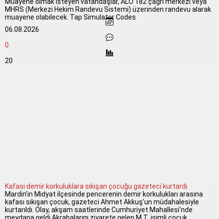
Muayene olmak isteyen vatandaşlar, ALO 182 çağrı merkezi veya
MHRS (Merkezi Hekim Randevu Sistemi) üzerinden randevu alarak
muayene olabilecek. Tap Simulator Codes
06.08.2026
0
20
Kafası demir korkuluklara sıkışan çocuğu gazeteci kurtardı
Mardin’in Midyat ilçesinde pencerenin demir korkulukları arasına
kafası sıkışan çocuk, gazeteci Ahmet Akkuş’un müdahalesiyle
kurtarıldı. Olay, akşam saatlerinde Cumhuriyet Mahallesi’nde
meydana geldi.Akrabalarını ziyarete gelen M.T. isimli çocuk,