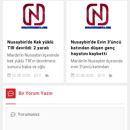
gördü. Yangın, sabah
uluslararası İpekyolu’nda
saatlerinde Nusaybin
meydana
ilçesine bağlı kırsal
geldi.Sürücüsünün kimliği
Bahçebaşı Mahallesi’nde
ve taşıdığı yük henüz
sulama kanalı çevresinde
öğrenilemeyen 33 BED 762
çıktı.Henüz belirlenemeyen
plakalı TIR, Nusaybin’den
nedenle başlayan kuru ot
Cizre istikametine seyir
Nusaybin’de Kek yüklü
Nusaybin’de Evin 3’üncü
yangını, rüzgarın etkisiyle
halindeyken kontrolden
TIR devrildi: 2 yaralı
katından düşen genç
çevredeki meyve ağaçlarına
çıkarak orta refüjdeki demir
hayatını kaybetti
Mardin’in Nusaybin ilçesinde
sıçradı. İhbar üzerine
bariyerlere çarpıp
kek yüklü TIR’ın devrilmesi
Mardin’in Nusaybin ilçesinde
bölgeye sevk edilen itfaiye
devrildi.Kazada araç içinde
sonucu baba ve oğlu
evin 3’üncü katından
ekipleri, yangını çevreye
mahsur kalan...
yaralandı.Kaza, akşam
düştüğü iddia edilen 23
yayılmadan...
02.08.2026
0
02.08.2026
0
saatlerinde Nusaybin
yaşındaki genç yaşamını
ilçesine bağlı kırsal Duruca
yitirdi.Olay, sabahın erken
Mahallesi mevkisindeki
saatlerinde Nusaybin
Bir Yorum Yazın
uluslararası İpekyolu’nda
ilçesine bağlı kırsal
meydana geldi.S.Y.
Bahçebaşı Mahallesi’nde
idaresindeki 31 AGT 99
meydana geldi.İddiaya göre,
plakalı kek yüklü TIR,
Şahin Kurt (23), henüz
Nusaybin’den Cizre
bilinmeyen nedenle evin
istikametine seyir
3’üncü katından düştü.