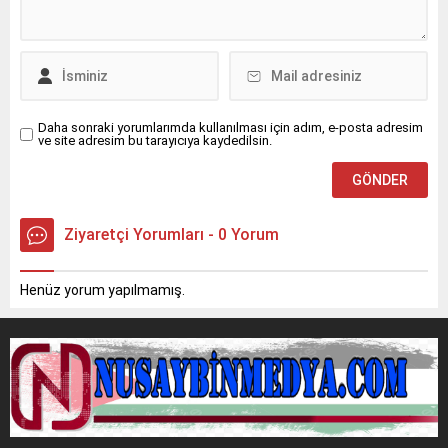
halindeyken sürücüsünün
Yakınlarının hareketsiz
direksiyon hakimiyetini
halde bulduğu Kurt için 112
kaybetmesi sonucu orta
Acil Çağrı Merkezi’ne
refüjdeki demir bariyerlere
ihbarda bulunuldu.İhbar
çarparak devrildi. Kazada...
üzerine olay...
Daha sonraki yorumlarımda kullanılması için adım, e-posta adresim
ve site adresim bu tarayıcıya kaydedilsin.
Ziyaretçi Yorumları - 0 Yorum
Henüz yorum yapılmamış.