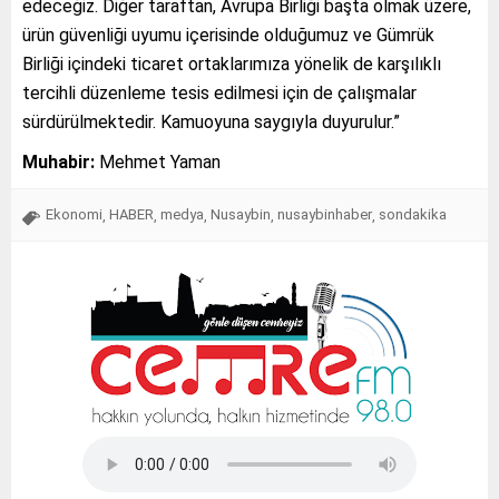
edeceğiz. Diğer taraftan, Avrupa Birliği başta olmak üzere,
ürün güvenliği uyumu içerisinde olduğumuz ve Gümrük
Birliği içindeki ticaret ortaklarımıza yönelik de karşılıklı
tercihli düzenleme tesis edilmesi için de çalışmalar
sürdürülmektedir. Kamuoyuna saygıyla duyurulur.”
Muhabir:
Mehmet Yaman
Ekonomi
HABER
medya
Nusaybin
nusaybinhaber
sondakika
,
,
,
,
,
Tap Simulator Codes