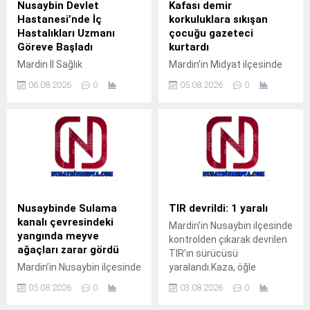
Nusaybin Devlet
Kafası demir
Hastanesi’nde İç
korkuluklara sıkışan
Hastalıkları Uzmanı
çocuğu gazeteci
Göreve Başladı
kurtardı
Mardin İl Sağlık
Mardin’in Midyat ilçesinde
Müdürlüğüne bağlı Nusaybin
pencerenin demir
06.08.2026
0
05.08.2026
0
Devlet Hastanesi’nde İç
korkulukları arasına kafası
Hastalıkları Uzmanı Uzm. Dr.
sıkışan çocuk, gazeteci
Ali Yiğit hasta kabulüne
Ahmet Akkuş’un
başladı. Muayene olmak
müdahalesiyle kurtarıldı.
isteyen vatandaşlar, ALO
Olay, akşam saatlerinde
182 çağrı merkezi veya
Cumhuriyet Mahallesi’nde
MHRS (Merkezi Hekim
meydana geldi.Akrabalarını
Randevu Sistemi)
ziyarete gelen M.T. isimli
üzerinden randevu alarak
çocuk, pencerenin demir
Nusaybinde Sulama
TIR devrildi: 1 yaralı
muayene olabilecek. Tap
korkulukları arasına kafasını
kanalı çevresindeki
Mardin’in Nusaybin ilçesinde
Simulator Codes
sokunca sıkışarak mahsur
yangında meyve
kontrolden çıkarak devrilen
kaldı. Çocuğun ağlama
ağaçları zarar gördü
TIR’ın sürücüsü
sesini duyan yakınları
Mardin’in Nusaybin ilçesinde
yaralandı.Kaza, öğle
yardıma koştu. Durumu fark
sulama kanalı çevresinde
saatlerinde Nusaybin
eden aile üyeleri, aynı evde...
05.08.2026
0
03.08.2026
0
çıkan kuru ot yangınında
ilçesine bağlı kırsal Girmeli
bazı meyve ağaçları zarar
Mahallesi mevkisindeki