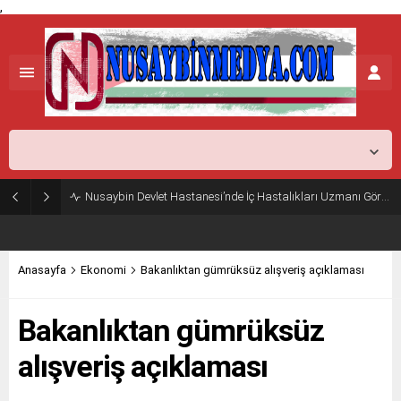
,
Mardin,
37
°C
Açık
Nusaybin Devlet Hastanesi’nde İç Hastalıkları Uzmanı Göreve Başladı
Anasayfa
Ekonomi
Bakanlıktan gümrüksüz alışveriş açıklaması
Bakanlıktan gümrüksüz
alışveriş açıklaması