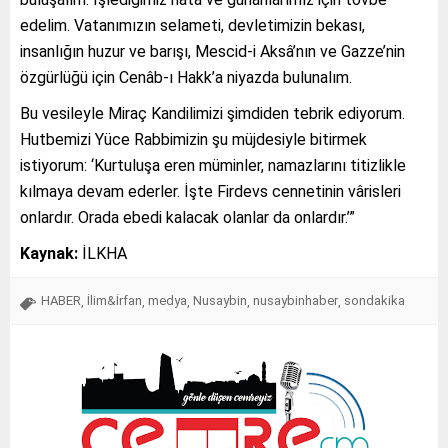
edelim. Vatanımızın selameti, devletimizin bekası,
insanlığın huzur ve barışı, Mescid-i Aksâ’nın ve Gazze’nin
özgürlüğü için Cenâb-ı Hakk’a niyazda bulunalım.
Bu vesileyle Miraç Kandilimizi şimdiden tebrik ediyorum.
Hutbemizi Yüce Rabbimizin şu müjdesiyle bitirmek
istiyorum: ‘Kurtuluşa eren müminler, namazlarını titizlikle
kılmaya devam ederler. İşte Firdevs cennetinin vârisleri
onlardır. Orada ebedi kalacak olanlar da onlardır.’”
Kaynak:
İLKHA
HABER
İlim&İrfan
medya
Nusaybin
nusaybinhaber
sondakika
,
,
,
,
,