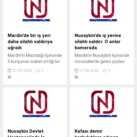
Mardin’de bir iş yeri
Nusaybin’de iş yerine
daha silahlı saldırıya
silahlı saldırı: O anlar
uğradı
kamerada
Mardin’in Mazıdağı ilçesinde
Mardin’in Nusaybin ilçesinde
5 kurşunun isabet ettiği bir
motosikletle gelen yüzleri
iş yerine silahlı saldırı
maskeli 2 şüpheli, bir iş
07.08.2026
0
07.08.2026
0
düzenlendi. Olay, ilçeye bağlı
yerine silahlı saldırı
Poyraz Mahallesi Ömer
düzenledi. Saldırı anı iş
Halisdemir Caddesi’nde
yerinin güvenlik
meydana geldi. Henüz
kamerasınca kaydedildi.
kimliği belirlenemeyen kişi
Olay, gece saatlerinde
veya kişiler tarafından bir iş
Nusaybin ilçesi Mardin
yerine silahla ateş açıldı.
Caddesi’nde meydana
Tap Simulator Codes İş
geldi.Kimlikleri henüz
yerine 5 kurşunun isabet
belirlenemeyen motosikletli
ettiği saldırıda, iş yerinde
ve yüzleri maskeli 2 şüpheli,
Nusaybin Devlet
Kafası demir
kimsenin bulunmaması...
cadde üzerinde seyir