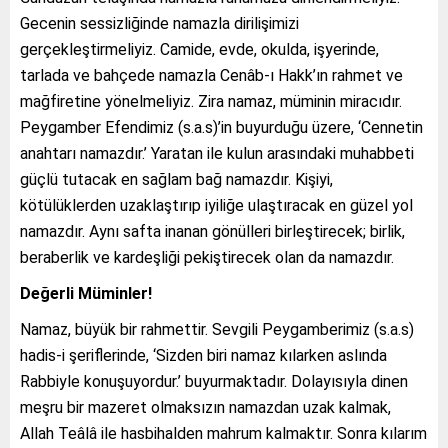
Gecenin sessizliğinde namazla dirilişimizi
gerçekleştirmeliyiz. Camide, evde, okulda, işyerinde,
tarlada ve bahçede namazla Cenâb-ı Hakk’ın rahmet ve
mağfiretine yönelmeliyiz. Zira namaz, müminin miracıdır.
Peygamber Efendimiz (s.a.s)’in buyurduğu üzere, ‘Cennetin
anahtarı namazdır.’ Yaratan ile kulun arasındaki muhabbeti
güçlü tutacak en sağlam bağ namazdır. Kişiyi,
kötülüklerden uzaklaştırıp iyiliğe ulaştıracak en güzel yol
namazdır. Aynı safta inanan gönülleri birleştirecek; birlik,
beraberlik ve kardeşliği pekiştirecek olan da namazdır.
Değerli Müminler!
Namaz, büyük bir rahmettir. Sevgili Peygamberimiz (s.a.s)
hadis-i şeriflerinde, ‘Sizden biri namaz kılarken aslında
Rabbiyle konuşuyordur.’ buyurmaktadır. Dolayısıyla dinen
meşru bir mazeret olmaksızın namazdan uzak kalmak,
Allah Teâlâ ile hasbihalden mahrum kalmaktır. Sonra kılarım