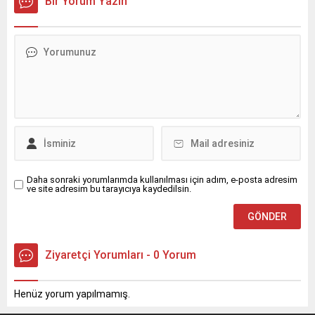
Bir Yorum Yazın
saatlerinde Nusaybin
meydana
ilçesine bağlı kırsal
geldi.Sürücüsünün kimliği
Bahçebaşı Mahallesi’nde
ve taşıdığı yük henüz
sulama kanalı çevresinde
öğrenilemeyen 33 BED 762
çıktı.Henüz belirlenemeyen
plakalı TIR, Nusaybin’den
nedenle başlayan kuru ot
Cizre istikametine seyir
yangını, rüzgarın etkisiyle
halindeyken kontrolden
çevredeki meyve ağaçlarına
çıkarak orta refüjdeki demir
sıçradı. İhbar üzerine
bariyerlere çarpıp
bölgeye sevk edilen itfaiye
devrildi.Kazada araç içinde
ekipleri, yangını çevreye
mahsur kalan...
yayılmadan...
Daha sonraki yorumlarımda kullanılması için adım, e-posta adresim
ve site adresim bu tarayıcıya kaydedilsin.
Ziyaretçi Yorumları - 0 Yorum
Henüz yorum yapılmamış.