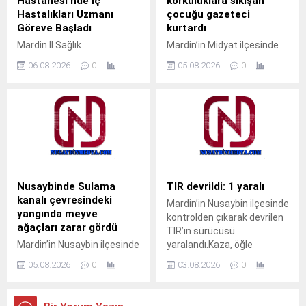
Hastanesi’nde İç
korkuluklara sıkışan
halindeyken bir iş yerinin
Hastalıkları Uzmanı
çocuğu gazeteci
önünden geçtikleri sırada
Göreve Başladı
kurtardı
arka...
Mardin İl Sağlık
Mardin’in Midyat ilçesinde
Müdürlüğüne bağlı Nusaybin
pencerenin demir
06.08.2026
0
05.08.2026
0
Devlet Hastanesi’nde İç
korkulukları arasına kafası
Hastalıkları Uzmanı Uzm. Dr.
sıkışan çocuk, gazeteci
Ali Yiğit hasta kabulüne
Ahmet Akkuş’un
başladı. Muayene olmak
müdahalesiyle kurtarıldı.
isteyen vatandaşlar, ALO
Olay, akşam saatlerinde
182 çağrı merkezi veya
Cumhuriyet Mahallesi’nde
MHRS (Merkezi Hekim
meydana geldi.Akrabalarını
Randevu Sistemi)
ziyarete gelen M.T. isimli
üzerinden randevu alarak
çocuk, pencerenin demir
Nusaybinde Sulama
TIR devrildi: 1 yaralı
muayene olabilecek. Tap
korkulukları arasına kafasını
kanalı çevresindeki
Mardin’in Nusaybin ilçesinde
Simulator Codes
sokunca sıkışarak mahsur
yangında meyve
kontrolden çıkarak devrilen
kaldı. Çocuğun ağlama
ağaçları zarar gördü
TIR’ın sürücüsü
sesini duyan yakınları
Mardin’in Nusaybin ilçesinde
yaralandı.Kaza, öğle
yardıma koştu. Durumu fark
sulama kanalı çevresinde
saatlerinde Nusaybin
eden aile üyeleri, aynı evde...
05.08.2026
0
03.08.2026
0
çıkan kuru ot yangınında
ilçesine bağlı kırsal Girmeli
bazı meyve ağaçları zarar
Mahallesi mevkisindeki
gördü. Yangın, sabah
uluslararası İpekyolu’nda