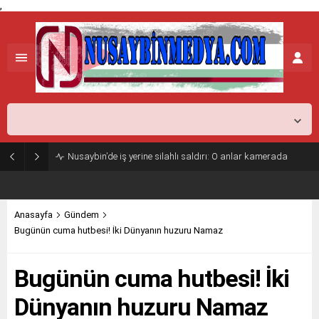
,
Mardin,
24
°C
Açık
Nusaybin’de iş yerine silahlı saldırı: O anlar kamerada
Anasayfa
Gündem
Bugünün cuma hutbesi! İki Dünyanın huzuru Namaz
Bugünün cuma hutbesi! İki
Dünyanın huzuru Namaz