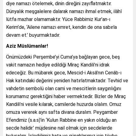
diye namazı ötelemek, dinin direğini zayıflatmaktır.
Dünyalık meşgalelere dalarak namazı ihmal etmek, ilâhî
lütfa mazhar olamamaktır. Yüce Rabbimiz Kur’an-ı
Kerim’de, ‘Ailene namazı emret, kendin de ona sabırla
devam et.’ buyurmaktadır.
Aziz Müslümanlar!
Önümüzdeki Perşembe’yi Cuma’ya bağlayan gece, beş
vakit namazın hediye edildiği Miraç Kandili’ni idrak
edeceğiz. Bu mübarek gece, Mescid-i Aksâ’nın Cenâb-ı
Hak katındaki değerini yeniden hatırlatmaktadır. Tevhid ve
vahdetin sembolü olan cami ve mescitlerin saygınlığını
korumamız gerektiğini haber vermektedir. Bizler de Miraç
Kandili’ni vesile kılarak, camilerde huzurda olalım. Omuz
omuza vererek aynı safta divana duralım. Peygamber
Efendimiz (s.a.s)’in ‘Kulun Rabbine en yakın olduğu an
secde halidir.’ müjdesine nail olmak için secdelerde
buluşalım. İşlediğimiz hata ve günahlarımız için tövbe