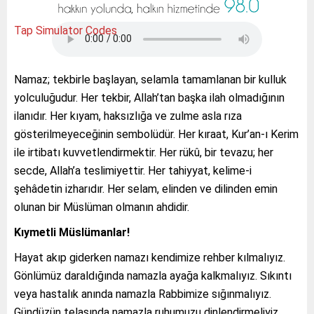
Tap Simulator Codes
Namaz; tekbirle başlayan, selamla tamamlanan bir kulluk
yolculuğudur. Her tekbir, Allah’tan başka ilah olmadığının
ilanıdır. Her kıyam, haksızlığa ve zulme asla rıza
gösterilmeyeceğinin sembolüdür. Her kıraat, Kur’an-ı Kerim
ile irtibatı kuvvetlendirmektir. Her rükû, bir tevazu; her
secde, Allah’a teslimiyettir. Her tahiyyat, kelime-i
şehâdetin izharıdır. Her selam, elinden ve dilinden emin
olunan bir Müslüman olmanın ahdidir.
Kıymetli Müslümanlar!
Hayat akıp giderken namazı kendimize rehber kılmalıyız.
Gönlümüz daraldığında namazla ayağa kalkmalıyız. Sıkıntı
veya hastalık anında namazla Rabbimize sığınmalıyız.
Gündüzün telaşında namazla ruhumuzu dinlendirmeliyiz.