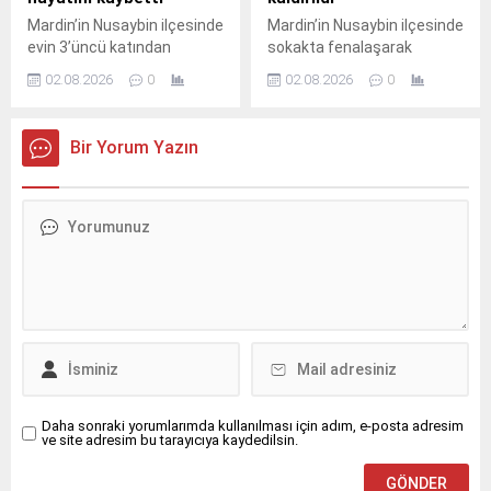
bariyerlere çarpıp
kaybetmesi sonucu orta
Mardin’in Nusaybin ilçesinde
Mardin’in Nusaybin ilçesinde
devrildi.Kazada araç içinde
refüjdeki demir bariyerlere
evin 3’üncü katından
sokakta fenalaşarak
mahsur kalan...
çarparak devrildi. Kazada...
düştüğü iddia edilen 23
bayılan kadın, sağlık
02.08.2026
0
02.08.2026
0
yaşındaki genç yaşamını
ekiplerinin müdahalesinin
yitirdi.Olay, sabahın erken
ardından hastaneye
saatlerinde Nusaybin
kaldırıldı. Olay, dün saat
Bir Yorum Yazın
ilçesine bağlı kırsal
23.30 sıralarında Yeni Turan
Bahçebaşı Mahallesi’nde
Mahallesi Akasya Sokak’ta
meydana geldi.İddiaya göre,
meydana geldi.Yaklaşık 60
Şahin Kurt (23), henüz
yaşındaki kadın, sokakta
bilinmeyen nedenle evin
yürüdüğü sırada aniden
3’üncü katından düştü.
fenalaşarak yere düştü.
Yakınlarının hareketsiz
Durumu fark eden
halde bulduğu Kurt için 112
çevredekilerin ihbarı üzerine
Acil Çağrı Merkezi’ne
olay yerine sağlık ekipleri
ihbarda bulunuldu.İhbar
sevk edildi.İlk müdahalesi
üzerine olay...
olay yerinde...
Daha sonraki yorumlarımda kullanılması için adım, e-posta adresim
ve site adresim bu tarayıcıya kaydedilsin.