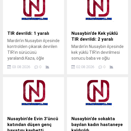
müdahalesiyle kurtarıldı.
saatlerinde Nusaybin
Olay, akşam saatlerinde
ilçesine bağlı kırsal
Cumhuriyet Mahallesi’nde
Bahçebaşı Mahallesi’nde
meydana geldi.Akrabalarını
sulama kanalı çevresinde
ziyarete gelen M.T. isimli
çıktı.Henüz belirlenemeyen
çocuk, pencerenin demir
nedenle başlayan kuru ot
TIR devrildi: 1 yaralı
Nusaybin’de Kek yüklü
korkulukları arasına kafasını
yangını, rüzgarın etkisiyle
TIR devrildi: 2 yaralı
Mardin’in Nusaybin ilçesinde
sokunca sıkışarak mahsur
çevredeki meyve ağaçlarına
kontrolden çıkarak devrilen
Mardin’in Nusaybin ilçesinde
kaldı. Çocuğun ağlama
sıçradı. İhbar üzerine
TIR’ın sürücüsü
kek yüklü TIR’ın devrilmesi
sesini duyan yakınları
bölgeye sevk edilen itfaiye
yaralandı.Kaza, öğle
sonucu baba ve oğlu
yardıma koştu. Durumu fark
ekipleri, yangını çevreye
saatlerinde Nusaybin
yaralandı.Kaza, akşam
eden aile üyeleri, aynı evde...
yayılmadan...
03.08.2026
0
02.08.2026
0
ilçesine bağlı kırsal Girmeli
saatlerinde Nusaybin
Mahallesi mevkisindeki
ilçesine bağlı kırsal Duruca
uluslararası İpekyolu’nda
Mahallesi mevkisindeki
meydana
uluslararası İpekyolu’nda
geldi.Sürücüsünün kimliği
meydana geldi.S.Y.
ve taşıdığı yük henüz
idaresindeki 31 AGT 99
öğrenilemeyen 33 BED 762
plakalı kek yüklü TIR,
plakalı TIR, Nusaybin’den
Nusaybin’den Cizre
Cizre istikametine seyir
istikametine seyir
Nusaybin’de Evin 3’üncü
Nusaybin’de sokakta
halindeyken kontrolden
halindeyken sürücüsünün
katından düşen genç
bayılan kadın hastaneye
çıkarak orta refüjdeki demir
direksiyon hakimiyetini
hayatını kaybetti
kaldırıldı