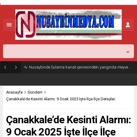
,
Mardin,
26
°C
Açık
Nusaybinde Sulama kanalı çevresindeki yangında meyve ağaçları zarar gördü
Anasayfa
Gündem
Çanakkale’de Kesinti Alarmı: 9 Ocak 2025 İşte İlçe İlçe Detaylar..
Çanakkale’de Kesinti Alarmı:
9 Ocak 2025 İşte İlçe İlçe