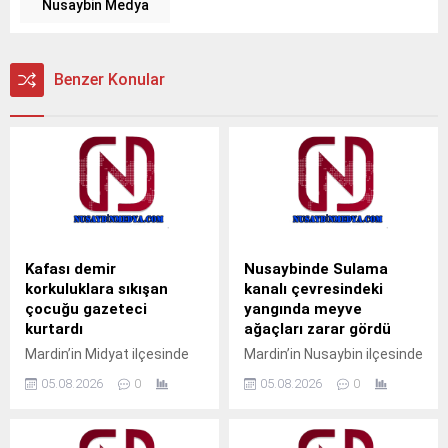
Nusaybin Medya
Benzer Konular
Kafası demir
Nusaybinde Sulama
korkuluklara sıkışan
kanalı çevresindeki
çocuğu gazeteci
yangında meyve
kurtardı
ağaçları zarar gördü
Mardin’in Midyat ilçesinde
Mardin’in Nusaybin ilçesinde
pencerenin demir
sulama kanalı çevresinde
05.08.2026
0
05.08.2026
0
korkulukları arasına kafası
çıkan kuru ot yangınında
sıkışan çocuk, gazeteci
bazı meyve ağaçları zarar
Ahmet Akkuş’un
gördü. Yangın, sabah