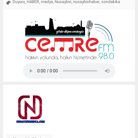
Duyuru
HABER
medya
Nusaybin
nusaybinhaber
sondakika
,
,
,
,
,
Tap Simulator Codes