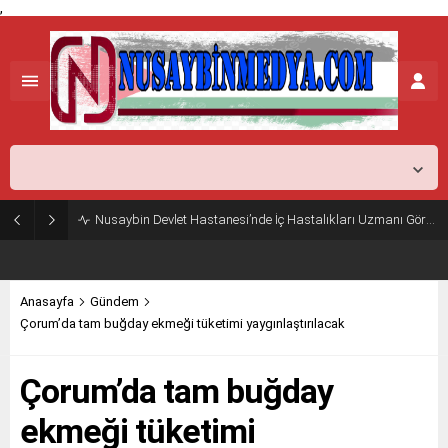
,
Mardin,
37
°C
Açık
Nusaybin Devlet Hastanesi’nde İç Hastalıkları Uzmanı Göreve Başladı
Anasayfa
Gündem
Çorum’da tam buğday ekmeği tüketimi yaygınlaştırılacak
Çorum’da tam buğday
ekmeği tüketimi