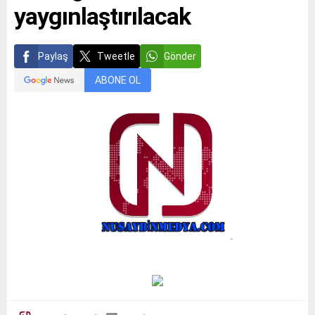
yaygınlaştırılacak
Paylaş
Tweetle
Gönder
ABONE OL