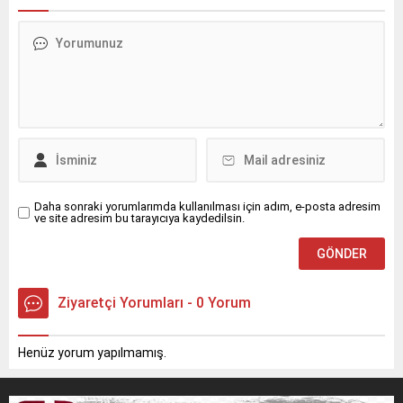
meydana geldi.S.Y.
Bahçebaşı Mahallesi’nde
idaresindeki 31 AGT 99
meydana geldi.İddiaya göre,
plakalı kek yüklü TIR,
Şahin Kurt (23), henüz
Nusaybin’den Cizre
bilinmeyen nedenle evin
istikametine seyir
3’üncü katından düştü.
halindeyken sürücüsünün
Yakınlarının hareketsiz
direksiyon hakimiyetini
halde bulduğu Kurt için 112
kaybetmesi sonucu orta
Acil Çağrı Merkezi’ne
refüjdeki demir bariyerlere
ihbarda bulunuldu.İhbar
çarparak devrildi. Kazada...
üzerine olay...
Daha sonraki yorumlarımda kullanılması için adım, e-posta adresim
ve site adresim bu tarayıcıya kaydedilsin.
Ziyaretçi Yorumları - 0 Yorum
Henüz yorum yapılmamış.