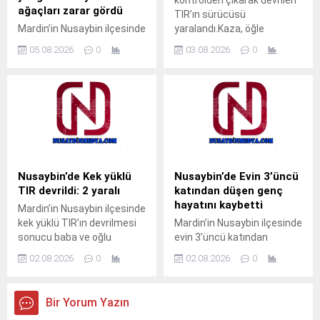
kaldı. Çocuğun ağlama
ağaçları zarar gördü
TIR’ın sürücüsü
sesini duyan yakınları
Mardin’in Nusaybin ilçesinde
yaralandı.Kaza, öğle
yardıma koştu. Durumu fark
sulama kanalı çevresinde
saatlerinde Nusaybin
eden aile üyeleri, aynı evde...
05.08.2026
0
03.08.2026
0
çıkan kuru ot yangınında
ilçesine bağlı kırsal Girmeli
bazı meyve ağaçları zarar
Mahallesi mevkisindeki
gördü. Yangın, sabah
uluslararası İpekyolu’nda
saatlerinde Nusaybin
meydana
ilçesine bağlı kırsal
geldi.Sürücüsünün kimliği
Bahçebaşı Mahallesi’nde
ve taşıdığı yük henüz
sulama kanalı çevresinde
öğrenilemeyen 33 BED 762
çıktı.Henüz belirlenemeyen
plakalı TIR, Nusaybin’den
nedenle başlayan kuru ot
Cizre istikametine seyir
Nusaybin’de Kek yüklü
Nusaybin’de Evin 3’üncü
yangını, rüzgarın etkisiyle
halindeyken kontrolden
TIR devrildi: 2 yaralı
katından düşen genç
çevredeki meyve ağaçlarına
çıkarak orta refüjdeki demir
hayatını kaybetti
Mardin’in Nusaybin ilçesinde
sıçradı. İhbar üzerine
bariyerlere çarpıp
kek yüklü TIR’ın devrilmesi
Mardin’in Nusaybin ilçesinde
bölgeye sevk edilen itfaiye
devrildi.Kazada araç içinde
sonucu baba ve oğlu
evin 3’üncü katından
ekipleri, yangını çevreye
mahsur kalan...
yaralandı.Kaza, akşam
düştüğü iddia edilen 23
yayılmadan...
02.08.2026
0
02.08.2026
0
saatlerinde Nusaybin
yaşındaki genç yaşamını
ilçesine bağlı kırsal Duruca
yitirdi.Olay, sabahın erken
Mahallesi mevkisindeki
saatlerinde Nusaybin
Bir Yorum Yazın
uluslararası İpekyolu’nda
ilçesine bağlı kırsal