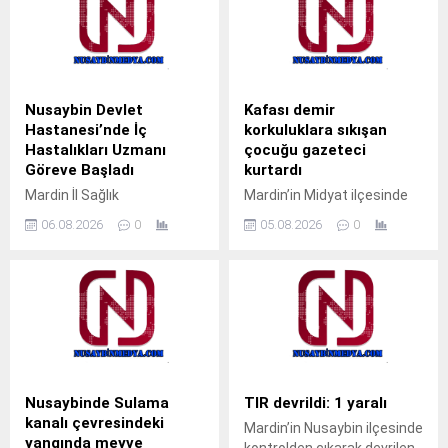
Nusaybin Devlet
Kafası demir
Hastanesi’nde İç
korkuluklara sıkışan
Hastalıkları Uzmanı
çocuğu gazeteci
Göreve Başladı
kurtardı
Mardin İl Sağlık
Mardin’in Midyat ilçesinde
Müdürlüğüne bağlı Nusaybin
pencerenin demir
06.08.2026
0
05.08.2026
0
Devlet Hastanesi’nde İç
korkulukları arasına kafası
Hastalıkları Uzmanı Uzm. Dr.
sıkışan çocuk, gazeteci
Ali Yiğit hasta kabulüne
Ahmet Akkuş’un
başladı. Muayene olmak
müdahalesiyle kurtarıldı.
isteyen vatandaşlar, ALO
Olay, akşam saatlerinde
182 çağrı merkezi veya
Cumhuriyet Mahallesi’nde
MHRS (Merkezi Hekim
meydana geldi.Akrabalarını
Randevu Sistemi)
ziyarete gelen M.T. isimli
üzerinden randevu alarak
çocuk, pencerenin demir
Nusaybinde Sulama
TIR devrildi: 1 yaralı
muayene olabilecek. Tap
korkulukları arasına kafasını
kanalı çevresindeki
Mardin’in Nusaybin ilçesinde
Simulator Codes
sokunca sıkışarak mahsur
yangında meyve
kontrolden çıkarak devrilen