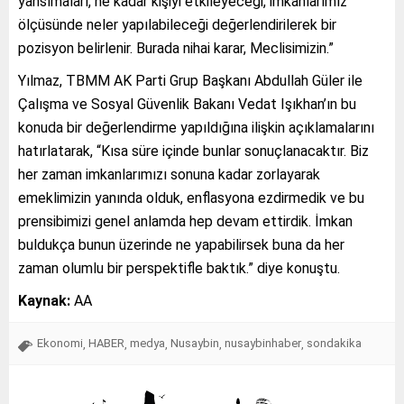
yansımaları, ne kadar kişiyi etkileyeceği, imkanlarımız
ölçüsünde neler yapılabileceği değerlendirilerek bir
pozisyon belirlenir. Burada nihai karar, Meclisimizin.”
Yılmaz, TBMM AK Parti Grup Başkanı Abdullah Güler ile
Çalışma ve Sosyal Güvenlik Bakanı Vedat Işıkhan’ın bu
konuda bir değerlendirme yapıldığına ilişkin açıklamalarını
hatırlatarak, “Kısa süre içinde bunlar sonuçlanacaktır. Biz
her zaman imkanlarımızı sonuna kadar zorlayarak
emeklimizin yanında olduk, enflasyona ezdirmedik ve bu
prensibimizi genel anlamda hep devam ettirdik. İmkan
buldukça bunun üzerinde ne yapabilirsek buna da her
zaman olumlu bir perspektifle baktık.” diye konuştu.
Kaynak:
AA
Ekonomi
HABER
medya
Nusaybin
nusaybinhaber
sondakika
,
,
,
,
,