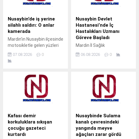
noktadaki sınır hattında,
Tap Simulator Codes İş
henüz belirlenemeyen
yerine 5 kurşunun isabet
nedenle anız yangını çıktı.
ettiği saldırıda, iş yerinde
Nusaybin’de iş yerine
Nusaybin Devlet
Rüzgarın etkisiyle kısa
kimsenin bulunmaması...
silahlı saldırı: O anlar
Hastanesi’nde İç
sürede büyüyen alevler, sınır
kamerada
Hastalıkları Uzmanı
hattında...
Göreve Başladı
Mardin’in Nusaybin ilçesinde
motosikletle gelen yüzleri
Mardin İl Sağlık
maskeli 2 şüpheli, bir iş
Müdürlüğüne bağlı Nusaybin
07.08.2026
0
06.08.2026
0
yerine silahlı saldırı
Devlet Hastanesi’nde İç
düzenledi. Saldırı anı iş
Hastalıkları Uzmanı Uzm. Dr.
yerinin güvenlik
Ali Yiğit hasta kabulüne
kamerasınca kaydedildi.
başladı. Muayene olmak
Olay, gece saatlerinde
isteyen vatandaşlar, ALO
Nusaybin ilçesi Mardin
182 çağrı merkezi veya
Caddesi’nde meydana
MHRS (Merkezi Hekim
geldi.Kimlikleri henüz
Randevu Sistemi)
belirlenemeyen motosikletli
üzerinden randevu alarak
ve yüzleri maskeli 2 şüpheli,
muayene olabilecek. Tap
Kafası demir
Nusaybinde Sulama
cadde üzerinde seyir
Simulator Codes
korkuluklara sıkışan
kanalı çevresindeki
halindeyken bir iş yerinin
çocuğu gazeteci
yangında meyve
önünden geçtikleri sırada
kurtardı
ağaçları zarar gördü
arka...