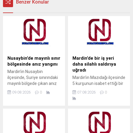
Benzer Konular
Nusaybin’de mayınlı sınır
Mardin’de bir iş yeri
bölgesinde anız yangını
daha silahlı saldırıya
uğradı
Mardin’in Nusaybin
ilçesinde, Suriye sınırındaki
Mardin’in Mazıdağı ilçesinde
mayınlı bölgede çıkan anız
5 kurşunun isabet ettiği bir
yangını, ekiplerin yaklaşık 3
iş yerine silahlı saldırı
09.08.2026
0
07.08.2026
0
saatlik müdahalesiyle
düzenlendi. Olay, ilçeye bağlı
kontrol altına
Poyraz Mahallesi Ömer
alındı.Nusaybin ile Suriye
Halisdemir Caddesi’nde
arasındaki mayınlı sınır
meydana geldi. Henüz
bölgesinde dün çıkan
kimliği belirlenemeyen kişi
yangının ardından bugün de
veya kişiler tarafından bir iş
ilçe merkezine yakın
yerine silahla ateş açıldı.