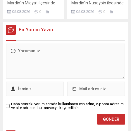
Mardin’in Midyat ilçesinde
Mardin’in Nusaybin ilçesinde
pencerenin demir
sulama kanalı çevresinde
05.08.2026
0
05.08.2026
0
korkulukları arasına kafası
çıkan kuru ot yangınında
sıkışan çocuk, gazeteci
bazı meyve ağaçları zarar
Ahmet Akkuş’un
gördü. Yangın, sabah
Bir Yorum Yazın
müdahalesiyle kurtarıldı.
saatlerinde Nusaybin
Olay, akşam saatlerinde
ilçesine bağlı kırsal
Cumhuriyet Mahallesi’nde
Bahçebaşı Mahallesi’nde
meydana geldi.Akrabalarını
sulama kanalı çevresinde
ziyarete gelen M.T. isimli
çıktı.Henüz belirlenemeyen
çocuk, pencerenin demir
nedenle başlayan kuru ot
korkulukları arasına kafasını
yangını, rüzgarın etkisiyle
sokunca sıkışarak mahsur
çevredeki meyve ağaçlarına
kaldı. Çocuğun ağlama
sıçradı. İhbar üzerine
sesini duyan yakınları
bölgeye sevk edilen itfaiye
yardıma koştu. Durumu fark
ekipleri, yangını çevreye
eden aile üyeleri, aynı evde...
yayılmadan...
Daha sonraki yorumlarımda kullanılması için adım, e-posta adresim
ve site adresim bu tarayıcıya kaydedilsin.