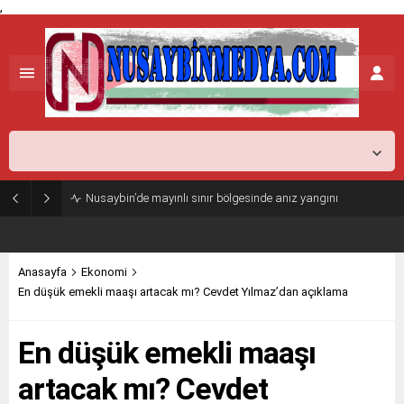
,
Mardin,
24
°C
Açık
Nusaybin’de mayınlı sınır bölgesinde anız yangını
Anasayfa
Ekonomi
En düşük emekli maaşı artacak mı? Cevdet Yılmaz’dan açıklama
En düşük emekli maaşı
artacak mı? Cevdet