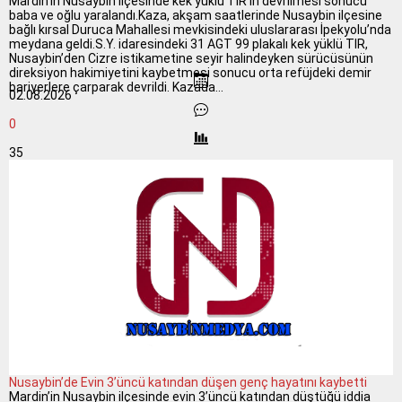
Mardin’in Nusaybin ilçesinde kek yüklü TIR’ın devrilmesi sonucu
baba ve oğlu yaralandı.Kaza, akşam saatlerinde Nusaybin ilçesine
bağlı kırsal Duruca Mahallesi mevkisindeki uluslararası İpekyolu’nda
meydana geldi.S.Y. idaresindeki 31 AGT 99 plakalı kek yüklü TIR,
Nusaybin’den Cizre istikametine seyir halindeyken sürücüsünün
direksiyon hakimiyetini kaybetmesi sonucu orta refüjdeki demir
bariyerlere çarparak devrildi. Kazada...
02.08.2026
0
35
Nusaybin’de Evin 3’üncü katından düşen genç hayatını kaybetti
Mardin’in Nusaybin ilçesinde evin 3’üncü katından düştüğü iddia