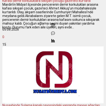
Kafası demir korkuluklara sıkışan çocuğu gazeteci kurtardı
Mardin’in Midyat ilçesinde pencerenin demir korkulukları arasına
kafası sıkışan çocuk, gazeteci Ahmet Akkuş’un müdahalesiyle
kurtarıldı. Olay, akşam saatlerinde Cumhuriyet Mahallesi’nde
meydana geldi.Akrabalarını ziyarete gelen M.T. isimli çocuk,
pencerenin demir korkulukları arasına kafasını sokunca sıkışarak
mahsur kaldı. Çocuğun ağlama sesini duyan yakınları yardıma
koştu. Durumu fark eden aile üyeleri, aynı evde...
05.08.2026
0
15
Nusaybinde Sulama kanalı çevresindeki yangında meyve ağaçları