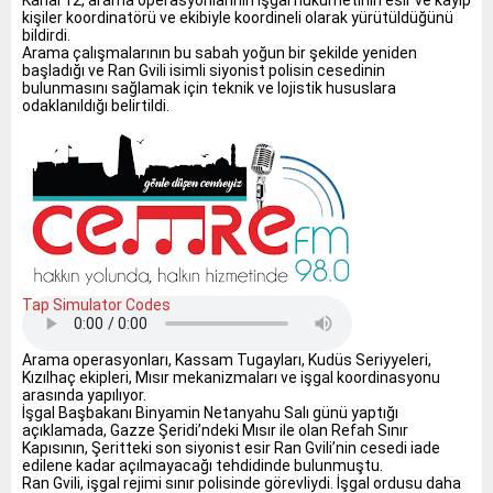
Kanal 12, arama operasyonlarının işgal hükümetinin esir ve kayıp
kişiler koordinatörü ve ekibiyle koordineli olarak yürütüldüğünü
bildirdi.
Arama çalışmalarının bu sabah yoğun bir şekilde yeniden
başladığı ve Ran Gvili isimli siyonist polisin cesedinin
bulunmasını sağlamak için teknik ve lojistik hususlara
odaklanıldığı belirtildi.
Tap Simulator Codes
Arama operasyonları, Kassam Tugayları, Kudüs Seriyyeleri,
Kızılhaç ekipleri, Mısır mekanizmaları ve işgal koordinasyonu
arasında yapılıyor.
İşgal Başbakanı Binyamin Netanyahu Salı günü yaptığı
açıklamada, Gazze Şeridi’ndeki Mısır ile olan Refah Sınır
Kapısının, Şeritteki son siyonist esir Ran Gvili’nin cesedi iade
edilene kadar açılmayacağı tehdidinde bulunmuştu.
Ran Gvili, işgal rejimi sınır polisinde görevliydi. İşgal ordusu daha