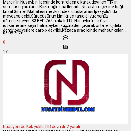
Mardin’in Nusaybin ilçesinde kontrolden çıkarak devrilen TIR’ın
sürücüsü yaralandı.Kaza, öğle saatlerinde Nusaybin ilçesine bağlı
kırsal Girmeli Mahallesi mevkisindeki uluslararası İpekyolu’nda
meydana geldi.Sürücüsünün kimliği ve taşıdığı yük henüz
öğrenilemeyen 33 BED 762 plakalı TIR, Nusaybin’den Cizre
istikametine seyir halindeyken kontrolden çıkarak orta refüjdeki
demir bariyerlere çarpıp devrildi.Kazada araç içinde mahsur kalan...
03.08.2026
0
17
Nusaybin’de Kek yüklü TIR devrildi: 2 yaralı