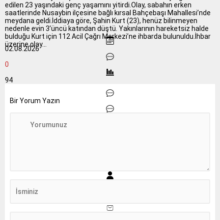
edilen 23 yaşındaki genç yaşamını yitirdi.Olay, sabahın erken
saatlerinde Nusaybin ilçesine bağlı kırsal Bahçebaşı Mahallesi’nde
meydana geldi.İddiaya göre, Şahin Kurt (23), henüz bilinmeyen
nedenle evin 3’üncü katından düştü. Yakınlarının hareketsiz halde
bulduğu Kurt için 112 Acil Çağrı Merkezi’ne ihbarda bulunuldu.İhbar
üzerine olay...
02.08.2026
0
94
Bir Yorum Yazın