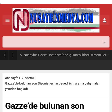
,
Mardin,
25
°C
Açık
Nusaybin Devlet Hastanesi’nde İç Hastalıkları Uzmanı Göreve Başladı
Anasayfa
Gündem
Gazze’de bulunan son Siyonist esirin cesedi için arama çalışmaları
yeniden başladı
Gazze’de bulunan son