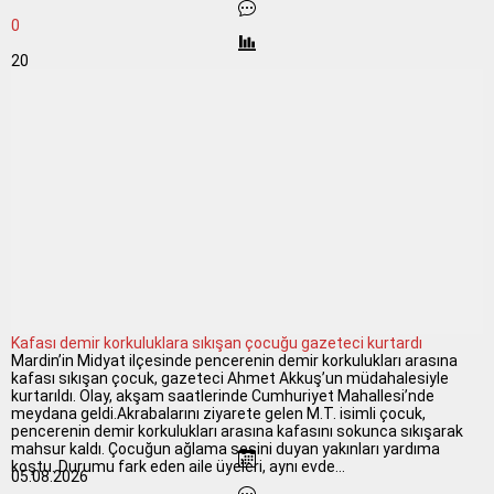
0
20
Kafası demir korkuluklara sıkışan çocuğu gazeteci kurtardı
Mardin’in Midyat ilçesinde pencerenin demir korkulukları arasına
kafası sıkışan çocuk, gazeteci Ahmet Akkuş’un müdahalesiyle
kurtarıldı. Olay, akşam saatlerinde Cumhuriyet Mahallesi’nde
meydana geldi.Akrabalarını ziyarete gelen M.T. isimli çocuk,
pencerenin demir korkulukları arasına kafasını sokunca sıkışarak
mahsur kaldı. Çocuğun ağlama sesini duyan yakınları yardıma
koştu. Durumu fark eden aile üyeleri, aynı evde...
05.08.2026