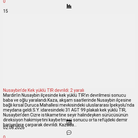
0
15
Nusaybin’de Kek yüklü TIR devrildi: 2 yaralı
Mardin’in Nusaybin ilçesinde kek yüklü TIR’ın devrilmesi sonucu
baba ve oğlu yaralandı.Kaza, akşam saatlerinde Nusaybin ilçesine
bağlı kırsal Duruca Mahallesi mevkisindeki uluslararası İpekyolu’nda
meydana geldi.S.Y. idaresindeki 31 AGT 99 plakalı kek yüklü TIR,
Nusaybin’den Cizre istikametine seyir halindeyken sürücüsünün
direksiyon hakimiyetini kaybetmesi sonucu orta refüjdeki demir
bariyerlere çarparak devrildi. Kazada...
02.08.2026
0