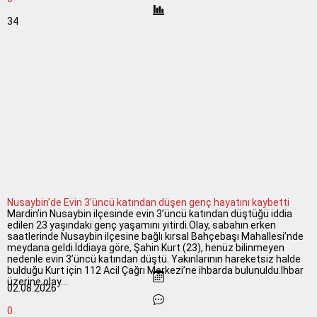
34
Nusaybin’de Evin 3’üncü katından düşen genç hayatını kaybetti
Mardin’in Nusaybin ilçesinde evin 3’üncü katından düştüğü iddia
edilen 23 yaşındaki genç yaşamını yitirdi.Olay, sabahın erken
saatlerinde Nusaybin ilçesine bağlı kırsal Bahçebaşı Mahallesi’nde
meydana geldi.İddiaya göre, Şahin Kurt (23), henüz bilinmeyen
nedenle evin 3’üncü katından düştü. Yakınlarının hareketsiz halde
bulduğu Kurt için 112 Acil Çağrı Merkezi’ne ihbarda bulunuldu.İhbar
üzerine olay...
02.08.2026
0