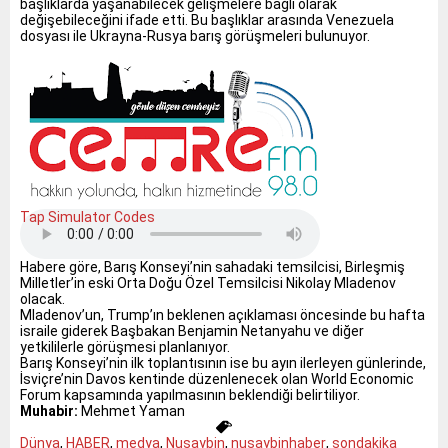
başlıklarda yaşanabilecek gelişmelere bağlı olarak
değişebileceğini ifade etti. Bu başlıklar arasında Venezuela
dosyası ile Ukrayna-Rusya barış görüşmeleri bulunuyor.
Tap Simulator Codes
Habere göre, Barış Konseyi’nin sahadaki temsilcisi, Birleşmiş
Milletler’in eski Orta Doğu Özel Temsilcisi Nikolay Mladenov
olacak.
Mladenov’un, Trump’ın beklenen açıklaması öncesinde bu hafta
israile giderek Başbakan Benjamin Netanyahu ve diğer
yetkililerle görüşmesi planlanıyor.
Barış Konseyi’nin ilk toplantısının ise bu ayın ilerleyen günlerinde,
İsviçre’nin Davos kentinde düzenlenecek olan World Economic
Forum kapsamında yapılmasının beklendiği belirtiliyor.
Muhabir:
Mehmet Yaman
Dünya
,
HABER
,
medya
,
Nusaybin
,
nusaybinhaber
,
sondakika