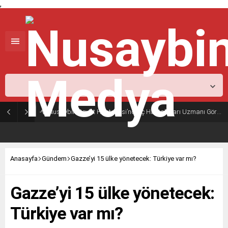
,
Mardin,
37
°C
Açık
Nusaybin Devlet Hastanesi’nde İç Hastalıkları Uzmanı Göreve Başladı
Anasayfa
Gündem
Gazze’yi 15 ülke yönetecek: Türkiye var mı?
Gazze’yi 15 ülke yönetecek:
Türkiye var mı?