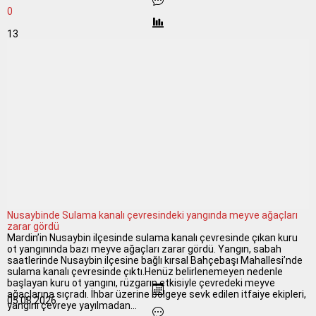
0
13
Nusaybinde Sulama kanalı çevresindeki yangında meyve ağaçları
zarar gördü
Mardin’in Nusaybin ilçesinde sulama kanalı çevresinde çıkan kuru
ot yangınında bazı meyve ağaçları zarar gördü. Yangın, sabah
saatlerinde Nusaybin ilçesine bağlı kırsal Bahçebaşı Mahallesi’nde
sulama kanalı çevresinde çıktı.Henüz belirlenemeyen nedenle
başlayan kuru ot yangını, rüzgarın etkisiyle çevredeki meyve
ağaçlarına sıçradı. İhbar üzerine bölgeye sevk edilen itfaiye ekipleri,
05.08.2026
yangını çevreye yayılmadan...