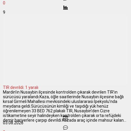
0
9
TIR devrildi: 1 yaralı
Mardin’in Nusaybin ilçesinde kontrolden çıkarak devrilen TIR’ın
sürücüsü yaralandı.Kaza, öğle saatlerinde Nusaybin ilçesine bağlı
kırsal Girmeli Mahallesi mevkisindeki uluslararası İpekyolu’nda
meydana geldi.Sürücüsünün kimliği ve taşıdığı yük henüz
öğrenilemeyen 33 BED 762 plakalı TIR, Nusaybin’den Cizre
istikametine seyir halindeyken kontrolden çıkarak orta refüjdeki
demir bariyerlere çarpıp devrildi.Kazada araç içinde mahsur kalan...
03.08.2026