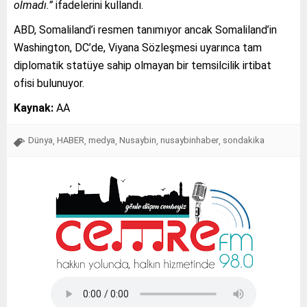
olmadı.”
ifadelerini kullandı.
ABD, Somaliland’i resmen tanımıyor ancak Somaliland’in
Washington, DC’de, Viyana Sözleşmesi uyarınca tam
diplomatik statüye sahip olmayan bir temsilcilik irtibat
ofisi bulunuyor.
Kaynak:
AA
Dünya
HABER
medya
Nusaybin
nusaybinhaber
sondakika
,
,
,
,
,
Tap Simulator Codes