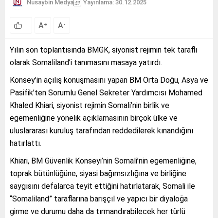
Nusaybin Medya
Yayınlama: 30.12.2025
A
A
+
-
Yılın son toplantısında BMGK, siyonist rejimin tek taraflı
olarak Somaliland’i tanımasını masaya yatırdı.
Konsey’in açılış konuşmasını yapan BM Orta Doğu, Asya ve
Pasifik’ten Sorumlu Genel Sekreter Yardımcısı Mohamed
Khaled Khiari, siyonist rejimin Somali’nin birlik ve
egemenliğine yönelik açıklamasının birçok ülke ve
uluslararası kuruluş tarafından reddedilerek kınandığını
hatırlattı.
Khiari, BM Güvenlik Konseyi’nin Somali’nin egemenliğine,
toprak bütünlüğüne, siyasi bağımsızlığına ve birliğine
saygısını defalarca teyit ettiğini hatırlatarak, Somali ile
“Somaliland” taraflarına barışçıl ve yapıcı bir diyaloğa
girme ve durumu daha da tırmandırabilecek her türlü