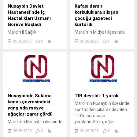
Nusaybin Devlet
Kafası demir
Hastanesi’nde İç
korkuluklara sıkışan
Hastalıkları Uzmanı
çocuğu gazeteci
Göreve Başladı
kurtardı
Mardin İl Sağlık
Mardin’in Midyat ilçesinde
Müdürlüğüne bağlı Nusaybin
pencerenin demir
06.08.2026
0
05.08.2026
0
Devlet Hastanesi’nde İç
korkulukları arasına kafası
Hastalıkları Uzmanı Uzm. Dr.
sıkışan çocuk, gazeteci
Ali Yiğit hasta kabulüne
Ahmet Akkuş’un
başladı. Muayene olmak
müdahalesiyle kurtarıldı.
isteyen vatandaşlar, ALO
Olay, akşam saatlerinde
182 çağrı merkezi veya
Cumhuriyet Mahallesi’nde
MHRS (Merkezi Hekim
meydana geldi.Akrabalarını
Randevu Sistemi)
ziyarete gelen M.T. isimli
üzerinden randevu alarak
çocuk, pencerenin demir
Nusaybinde Sulama
TIR devrildi: 1 yaralı
muayene olabilecek. Tap
korkulukları arasına kafasını
kanalı çevresindeki
Mardin’in Nusaybin ilçesinde
Simulator Codes
sokunca sıkışarak mahsur
yangında meyve
kontrolden çıkarak devrilen
kaldı. Çocuğun ağlama
ağaçları zarar gördü
TIR’ın sürücüsü
sesini duyan yakınları
Mardin’in Nusaybin ilçesinde
yaralandı.Kaza, öğle
yardıma koştu. Durumu fark
sulama kanalı çevresinde
saatlerinde Nusaybin
eden aile üyeleri, aynı evde...
05.08.2026
0
03.08.2026
0
çıkan kuru ot yangınında
ilçesine bağlı kırsal Girmeli