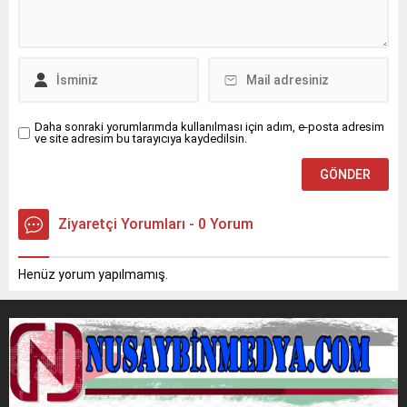
halindeyken sürücüsünün
Yakınlarının hareketsiz
direksiyon hakimiyetini
halde bulduğu Kurt için 112
kaybetmesi sonucu orta
Acil Çağrı Merkezi’ne
refüjdeki demir bariyerlere
ihbarda bulunuldu.İhbar
çarparak devrildi. Kazada...
üzerine olay...
Daha sonraki yorumlarımda kullanılması için adım, e-posta adresim
ve site adresim bu tarayıcıya kaydedilsin.
Ziyaretçi Yorumları - 0 Yorum
Henüz yorum yapılmamış.