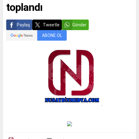
toplandı
Paylaş
Tweetle
Gönder
ABONE OL