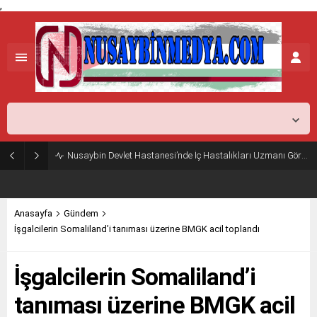
,
Mardin,
37
°C
Açık
Nusaybin Devlet Hastanesi’nde İç Hastalıkları Uzmanı Göreve Başladı
Anasayfa
Gündem
İşgalcilerin Somaliland’i tanıması üzerine BMGK acil toplandı
İşgalcilerin Somaliland’i
tanıması üzerine BMGK acil