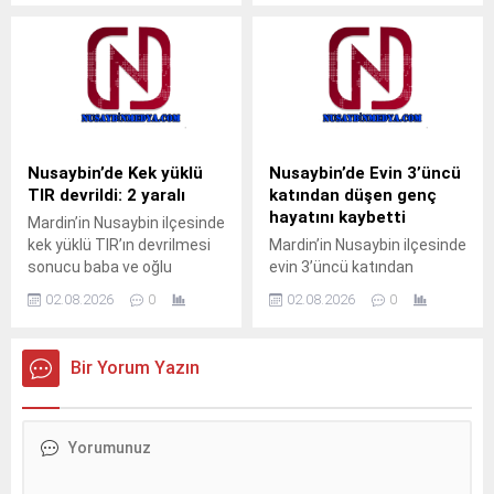
bazı meyve ağaçları zarar
Mahallesi mevkisindeki
gördü. Yangın, sabah
uluslararası İpekyolu’nda
saatlerinde Nusaybin
meydana
ilçesine bağlı kırsal
geldi.Sürücüsünün kimliği
Bahçebaşı Mahallesi’nde
ve taşıdığı yük henüz
sulama kanalı çevresinde
öğrenilemeyen 33 BED 762
çıktı.Henüz belirlenemeyen
plakalı TIR, Nusaybin’den
nedenle başlayan kuru ot
Cizre istikametine seyir
Nusaybin’de Kek yüklü
Nusaybin’de Evin 3’üncü
yangını, rüzgarın etkisiyle
halindeyken kontrolden
TIR devrildi: 2 yaralı
katından düşen genç
çevredeki meyve ağaçlarına
çıkarak orta refüjdeki demir
hayatını kaybetti
Mardin’in Nusaybin ilçesinde
sıçradı. İhbar üzerine
bariyerlere çarpıp
kek yüklü TIR’ın devrilmesi
Mardin’in Nusaybin ilçesinde
bölgeye sevk edilen itfaiye
devrildi.Kazada araç içinde
sonucu baba ve oğlu
evin 3’üncü katından
ekipleri, yangını çevreye
mahsur kalan...
yaralandı.Kaza, akşam
düştüğü iddia edilen 23
yayılmadan...
02.08.2026
0
02.08.2026
0
saatlerinde Nusaybin
yaşındaki genç yaşamını
ilçesine bağlı kırsal Duruca
yitirdi.Olay, sabahın erken
Mahallesi mevkisindeki
saatlerinde Nusaybin
Bir Yorum Yazın
uluslararası İpekyolu’nda
ilçesine bağlı kırsal
meydana geldi.S.Y.
Bahçebaşı Mahallesi’nde
idaresindeki 31 AGT 99
meydana geldi.İddiaya göre,
plakalı kek yüklü TIR,
Şahin Kurt (23), henüz
Nusaybin’den Cizre
bilinmeyen nedenle evin
istikametine seyir
3’üncü katından düştü.