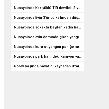
Nusaybin’de Kek yüklü TIR devrildi: 2 yaralı
Nusaybin’de Evin 3’üncü katından düşen genç hayatını kaybetti
Nusaybin’de sokakta bayılan kadın hastaneye kaldırıldı
Nusaybin’de evin damında çıkan yangın söndürüldü
Nusaybin’de kuru ot yangını paniğe neden oldu
Nusaybin’de park halindeki kamyon yandı
Görev başında hayatını kaybeden itfaiye eri Ömer Kaplan toprağa verildi