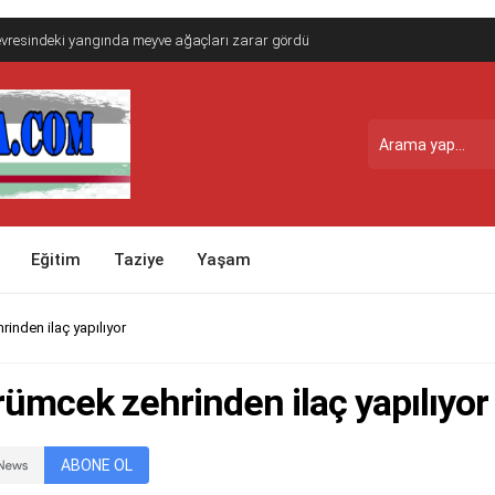
vresindeki yangında meyve ağaçları zarar gördü
Eğitim
Taziye
Yaşam
rinden ilaç yapılıyor
 örümcek zehrinden ilaç yapılıyor
ABONE OL