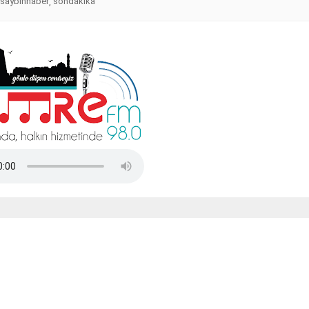
saybinhaber
sondakika
,