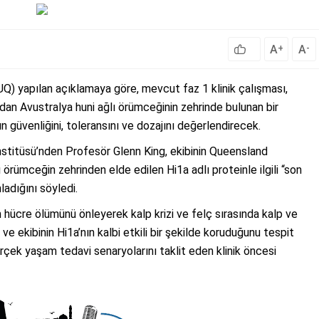
A
A
+
-
UQ) yapılan açıklamaya göre, mevcut faz 1 klinik çalışması,
ndan Avustralya huni ağlı örümceğinin zehrinde bulunan bir
un güvenliğini, toleransını ve dozajını değerlendirecek.
nstitüsü’nden Profesör Glenn King, ekibinin Queensland
 örümceğin zehrinden elde edilen Hi1a adlı proteinle ilgili “son
ladığını söyledi.
n hücre ölümünü önleyerek kalp krizi ve felç sırasında kalp ve
ve ekibinin Hi1a’nın kalbi etkili bir şekilde koruduğunu tespit
erçek yaşam tedavi senaryolarını taklit eden klinik öncesi