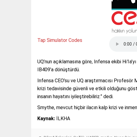
Tap Simulator Codes
UQ’nun açıklamasına göre, Infensa ekibi Hi1a’yı 
IB409’a dönüştürdü.
Infensa CEO’su ve UQ araştırmacısı Profesör Ma
krizi tedavisinde güvenli ve etkili olduğunu gö
insanın hayatını iyileştirebiliriz.” dedi.
Smythe, mevcut hiçbir ilacın kalp krizi ve inmen
Kaynak:
İLKHA