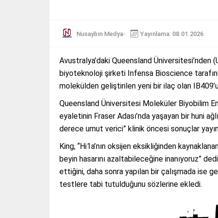
Nusaybin Medya
Yayınlama: 08.01.2026
Avustralya’daki Queensland Üniversitesi’nden (
biyoteknoloji şirketi Infensa Bioscience tarafı
molekülden geliştirilen yeni bir ilaç olan IB409’
Queensland Üniversitesi Moleküler Biyobilim E
eyaletinin Fraser Adası’nda yaşayan bir huni ağlı
derece umut verici” klinik öncesi sonuçlar yayın
King, “Hi1a’nın oksijen eksikliğinden kaynaklana
beyin hasarını azaltabileceğine inanıyoruz” dedi 
ettiğini, daha sonra yapılan bir çalışmada ise g
testlere tabi tutulduğunu sözlerine ekledi.