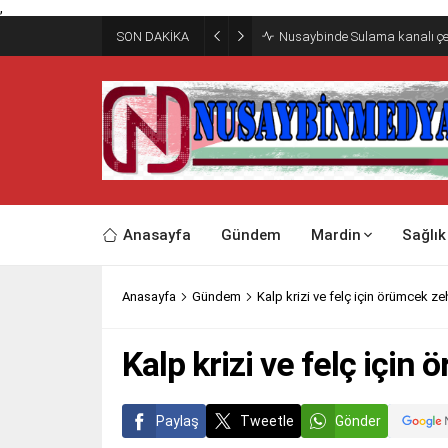
,
SON DAKİKA
Nusaybinde Sulama kanalı çe
Anasayfa
Gündem
Mardin
Sağlık
Anasayfa
Gündem
Kalp krizi ve felç için örümcek zeh
Kalp krizi ve felç için
Paylaş
Tweetle
Gönder