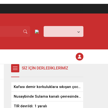
Mardin,
26
°C
Açık
SİZ İÇİN DERLEDİKLERİMİZ
Kafası demir korkuluklara sıkışan çocuğu gazeteci kurtardı
Nusaybinde Sulama kanalı çevresindeki yangında meyve ağaçları zarar gördü
TIR devrildi: 1 yaralı