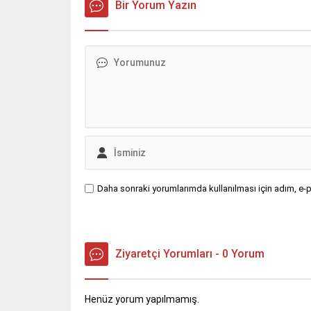
yüklü TIR, Nusaybin’den Cizre
Bir Yorum Yazın
Kurt (23
istikametine seyir halindeyken
nedenle 
sürücüsünün direksiyon
düştü. Y
hakimiyetini kaybetmesi sonucu
halde bu
orta refüjdeki demir bariyerlere
Çağrı Me
çarparak devrildi. Kazada...
bulunuldu
Daha sonraki yorumlarımda kullanılması için adım, e-p
Ziyaretçi Yorumları - 0 Yorum
Henüz yorum yapılmamış.