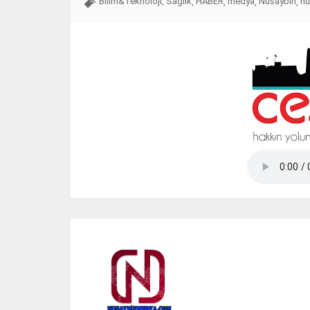
Bilim&Teknoloji, Sağlık
HABER
medya
Nusaybin
nu
,
,
,
,
Tap Simulator Codes