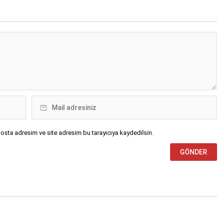
), henüz bilinmeyen
sırada aniden fenalaşarak yere
evin 3’üncü katından
düştü. Durumu fark eden
akınlarının hareketsiz
çevredekilerin ihbarı üzerine olay
lduğu Kurt için 112 Acil
yerine sağlık ekipleri sevk edildi.İlk
rkezi’ne ihbarda
müdahalesi olay yerinde...
.İhbar üzerine olay...
osta adresim ve site adresim bu tarayıcıya kaydedilsin.