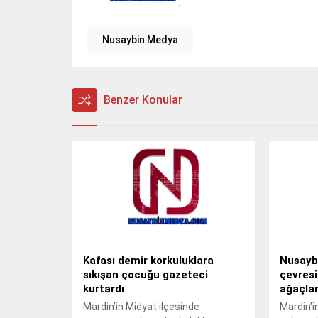
Nusaybin Medya
Benzer Konular
Kafası demir korkuluklara
Nusayb
sıkışan çocuğu gazeteci
çevres
kurtardı
ağaçlar
Mardin’in Midyat ilçesinde
Mardin’i