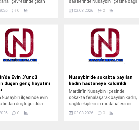
analı çevresinde çıkan
saatlerinde Nusaybin ilçesine bağlı
yangınında bazı meyve
kırsal Girmeli Mahallesi
2026
0
03.08.2026
0
 zarar gördü. Yangın, sabah
mevkisindeki uluslararası
nde Nusaybin ilçesine bağlı
İpekyolu’nda meydana
ahçebaşı Mahallesi’nde
geldi.Sürücüsünün kimliği ve
analı çevresinde
taşıdığı yük henüz öğrenilemeyen
nüz belirlenemeyen nedenle
33 BED 762 plakalı TIR,
 kuru ot yangını, rüzgarın
Nusaybin’den Cizre istikametine
e çevredeki meyve
seyir halindeyken kontrolden
na sıçradı. İhbar üzerine
çıkarak orta refüjdeki demir
evk edilen itfaiye ekipleri,
bariyerlere çarpıp devrildi.Kazada
çevreye yayılmadan...
araç içinde mahsur kalan...
n’de Evin 3’üncü
Nusaybin’de sokakta bayılan
n düşen genç hayatını
kadın hastaneye kaldırıldı
i
Mardin’in Nusaybin ilçesinde
n Nusaybin ilçesinde evin
sokakta fenalaşarak bayılan kadın,
atından düştüğü iddia
sağlık ekiplerinin müdahalesinin
3 yaşındaki genç yaşamını
ardından hastaneye kaldırıldı. Olay,
2026
0
02.08.2026
0
lay, sabahın erken
dün saat 23.30 sıralarında Yeni
nde Nusaybin ilçesine bağlı
Turan Mahallesi Akasya Sokak’ta
ahçebaşı Mahallesi’nde
meydana geldi.Yaklaşık 60
geldi.İddiaya göre, Şahin
yaşındaki kadın, sokakta yürüdüğü