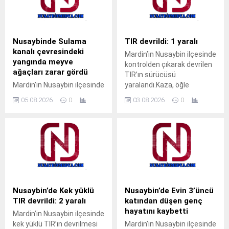
182 çağrı merkezi veya
Cumhuriyet Mahallesi’nde
MHRS (Merkezi Hekim
meydana geldi.Akrabalarını
Randevu Sistemi)
ziyarete gelen M.T. isimli
üzerinden randevu alarak
çocuk, pencerenin demir
Nusaybinde Sulama
TIR devrildi: 1 yaralı
muayene olabilecek. Tap
korkulukları arasına kafasını
kanalı çevresindeki
Mardin’in Nusaybin ilçesinde
Simulator Codes
sokunca sıkışarak mahsur
yangında meyve
kontrolden çıkarak devrilen
kaldı. Çocuğun ağlama
ağaçları zarar gördü
TIR’ın sürücüsü
sesini duyan yakınları
Mardin’in Nusaybin ilçesinde
yaralandı.Kaza, öğle
yardıma koştu. Durumu fark
sulama kanalı çevresinde
saatlerinde Nusaybin
eden aile üyeleri, aynı evde...
05.08.2026
0
03.08.2026
0
çıkan kuru ot yangınında
ilçesine bağlı kırsal Girmeli
bazı meyve ağaçları zarar
Mahallesi mevkisindeki
gördü. Yangın, sabah
uluslararası İpekyolu’nda
saatlerinde Nusaybin
meydana
ilçesine bağlı kırsal
geldi.Sürücüsünün kimliği
Bahçebaşı Mahallesi’nde
ve taşıdığı yük henüz
sulama kanalı çevresinde
öğrenilemeyen 33 BED 762
çıktı.Henüz belirlenemeyen
plakalı TIR, Nusaybin’den
nedenle başlayan kuru ot
Cizre istikametine seyir
Nusaybin’de Kek yüklü
Nusaybin’de Evin 3’üncü
yangını, rüzgarın etkisiyle
halindeyken kontrolden
TIR devrildi: 2 yaralı
katından düşen genç
çevredeki meyve ağaçlarına
çıkarak orta refüjdeki demir
hayatını kaybetti
Mardin’in Nusaybin ilçesinde
sıçradı. İhbar üzerine
bariyerlere çarpıp
kek yüklü TIR’ın devrilmesi
Mardin’in Nusaybin ilçesinde
bölgeye sevk edilen itfaiye
devrildi.Kazada araç içinde