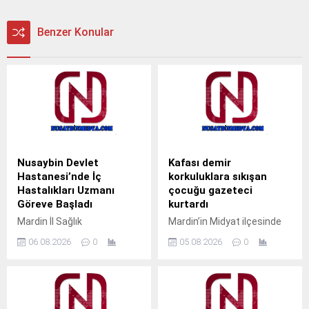
Benzer Konular
Nusaybin Devlet
Kafası demir
Hastanesi’nde İç
korkuluklara sıkışan
Hastalıkları Uzmanı
çocuğu gazeteci
Göreve Başladı
kurtardı
Mardin İl Sağlık
Mardin’in Midyat ilçesinde
Müdürlüğüne bağlı Nusaybin
pencerenin demir
06.08.2026
0
05.08.2026
0
Devlet Hastanesi’nde İç
korkulukları arasına kafası
Hastalıkları Uzmanı Uzm. Dr.
sıkışan çocuk, gazeteci
Ali Yiğit hasta kabulüne
Ahmet Akkuş’un
başladı. Muayene olmak
müdahalesiyle kurtarıldı.
isteyen vatandaşlar, ALO
Olay, akşam saatlerinde