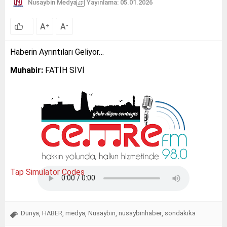
Nusaybin Medya
Yayınlama: 05.01.2026
A
A
+
-
Haberin Ayrıntıları Geliyor…
Muhabir:
FATİH SİVİ
Tap Simulator Codes
Dünya
HABER
medya
Nusaybin
nusaybinhaber
sondakika
,
,
,
,
,