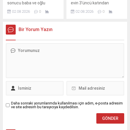
sonucu baba ve oğlu
evin 3’üncü katından
ekipleri, yangını çevreye
mahsur kalan...
yaralandı.Kaza, akşam
düştüğü iddia edilen 23
yayılmadan...
02.08.2026
0
02.08.2026
0
saatlerinde Nusaybin
yaşındaki genç yaşamını
ilçesine bağlı kırsal Duruca
yitirdi.Olay, sabahın erken
Mahallesi mevkisindeki
saatlerinde Nusaybin
Bir Yorum Yazın
uluslararası İpekyolu’nda
ilçesine bağlı kırsal
meydana geldi.S.Y.
Bahçebaşı Mahallesi’nde
idaresindeki 31 AGT 99
meydana geldi.İddiaya göre,
plakalı kek yüklü TIR,
Şahin Kurt (23), henüz
Nusaybin’den Cizre
bilinmeyen nedenle evin
istikametine seyir
3’üncü katından düştü.
halindeyken sürücüsünün
Yakınlarının hareketsiz
direksiyon hakimiyetini
halde bulduğu Kurt için 112
kaybetmesi sonucu orta
Acil Çağrı Merkezi’ne
refüjdeki demir bariyerlere
ihbarda bulunuldu.İhbar
çarparak devrildi. Kazada...
üzerine olay...
Daha sonraki yorumlarımda kullanılması için adım, e-posta adresim
ve site adresim bu tarayıcıya kaydedilsin.