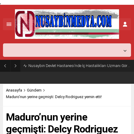
,
Mardin,
37
°C
Açık
Nusaybin Devlet Hastanesi’nde İç Hastalıkları Uzmanı Göreve Başladı
Anasayfa
Gündem
Maduro’nun yerine geçmişti: Delcy Rodriguez yemin etti!
Maduro’nun yerine
geçmişti: Delcy Rodriguez