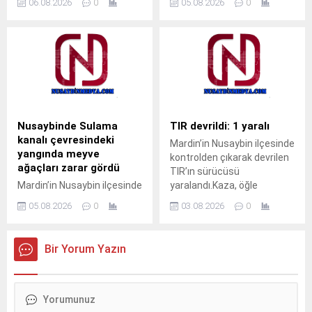
06.08.2026
0
05.08.2026
0
Devlet Hastanesi’nde İç
korkulukları arasına kafası
Hastalıkları Uzmanı Uzm. Dr.
sıkışan çocuk, gazeteci
Ali Yiğit hasta kabulüne
Ahmet Akkuş’un
başladı. Muayene olmak
müdahalesiyle kurtarıldı.
isteyen vatandaşlar, ALO
Olay, akşam saatlerinde
182 çağrı merkezi veya
Cumhuriyet Mahallesi’nde
MHRS (Merkezi Hekim
meydana geldi.Akrabalarını
Randevu Sistemi)
ziyarete gelen M.T. isimli
üzerinden randevu alarak
çocuk, pencerenin demir
Nusaybinde Sulama
TIR devrildi: 1 yaralı
muayene olabilecek. Tap
korkulukları arasına kafasını
kanalı çevresindeki
Mardin’in Nusaybin ilçesinde
Simulator Codes
sokunca sıkışarak mahsur
yangında meyve
kontrolden çıkarak devrilen
kaldı. Çocuğun ağlama
ağaçları zarar gördü
TIR’ın sürücüsü
sesini duyan yakınları
Mardin’in Nusaybin ilçesinde
yaralandı.Kaza, öğle
yardıma koştu. Durumu fark
sulama kanalı çevresinde
saatlerinde Nusaybin
eden aile üyeleri, aynı evde...
05.08.2026
0
03.08.2026
0
çıkan kuru ot yangınında
ilçesine bağlı kırsal Girmeli
bazı meyve ağaçları zarar
Mahallesi mevkisindeki
gördü. Yangın, sabah
uluslararası İpekyolu’nda
Bir Yorum Yazın
saatlerinde Nusaybin
meydana
ilçesine bağlı kırsal
geldi.Sürücüsünün kimliği
Bahçebaşı Mahallesi’nde
ve taşıdığı yük henüz
sulama kanalı çevresinde
öğrenilemeyen 33 BED 762
çıktı.Henüz belirlenemeyen
plakalı TIR, Nusaybin’den