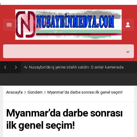
,
Mardin,
24
°C
Açık
Nusaybin’de iş yerine silahlı saldırı: O anlar kamerada
Anasayfa
Gündem
Myanmar’da darbe sonrası ilk genel seçim!
Myanmar’da darbe sonrası
ilk genel seçim!