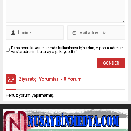
nedenle başlayan kuru ot
Cizre istikametine seyir
yangını, rüzgarın etkisiyle
halindeyken kontrolden
çevredeki meyve ağaçlarına
çıkarak orta refüjdeki demir
sıçradı. İhbar üzerine
bariyerlere çarpıp
bölgeye sevk edilen itfaiye
devrildi.Kazada araç içinde
ekipleri, yangını çevreye
mahsur kalan...
yayılmadan...
Daha sonraki yorumlarımda kullanılması için adım, e-posta adresim
ve site adresim bu tarayıcıya kaydedilsin.
Ziyaretçi Yorumları - 0 Yorum
Henüz yorum yapılmamış.