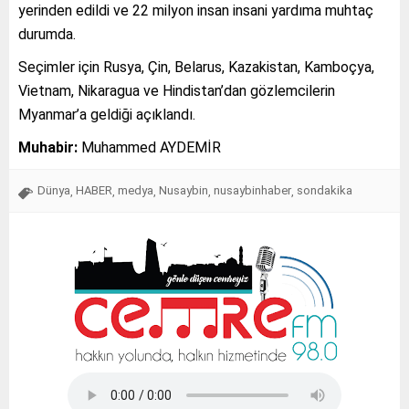
yerinden edildi ve 22 milyon insan insani yardıma muhtaç
durumda.
Seçimler için Rusya, Çin, Belarus, Kazakistan, Kamboçya,
Vietnam, Nikaragua ve Hindistan’dan gözlemcilerin
Myanmar’a geldiği açıklandı.
Muhabir:
Muhammed AYDEMİR
Dünya
HABER
medya
Nusaybin
nusaybinhaber
sondakika
,
,
,
,
,
Tap Simulator Codes