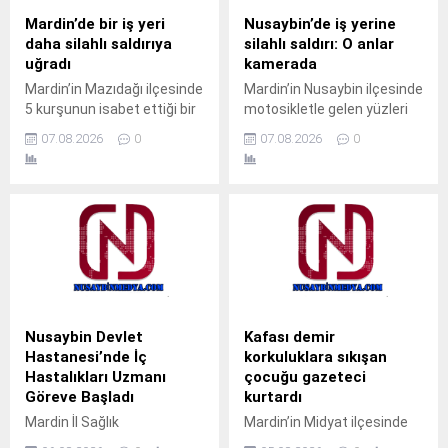
Mardin’de bir iş yeri
Nusaybin’de iş yerine
daha silahlı saldırıya
silahlı saldırı: O anlar
uğradı
kamerada
Mardin’in Mazıdağı ilçesinde
Mardin’in Nusaybin ilçesinde
5 kurşunun isabet ettiği bir
motosikletle gelen yüzleri
iş yerine silahlı saldırı
maskeli 2 şüpheli, bir iş
07.08.2026
0
07.08.2026
0
düzenlendi. Olay, ilçeye bağlı
yerine silahlı saldırı
Poyraz Mahallesi Ömer
düzenledi. Saldırı anı iş
Halisdemir Caddesi’nde
yerinin güvenlik
meydana geldi. Henüz
kamerasınca kaydedildi.
kimliği belirlenemeyen kişi
Olay, gece saatlerinde
veya kişiler tarafından bir iş
Nusaybin ilçesi Mardin
yerine silahla ateş açıldı.
Caddesi’nde meydana
Tap Simulator Codes İş
geldi.Kimlikleri henüz
yerine 5 kurşunun isabet
belirlenemeyen motosikletli
ettiği saldırıda, iş yerinde
ve yüzleri maskeli 2 şüpheli,
Nusaybin Devlet
Kafası demir
kimsenin bulunmaması...
cadde üzerinde seyir
Hastanesi’nde İç
korkuluklara sıkışan
halindeyken bir iş yerinin
Hastalıkları Uzmanı
çocuğu gazeteci
önünden geçtikleri sırada
Göreve Başladı
kurtardı
arka...
Mardin İl Sağlık
Mardin’in Midyat ilçesinde
Müdürlüğüne bağlı Nusaybin
pencerenin demir