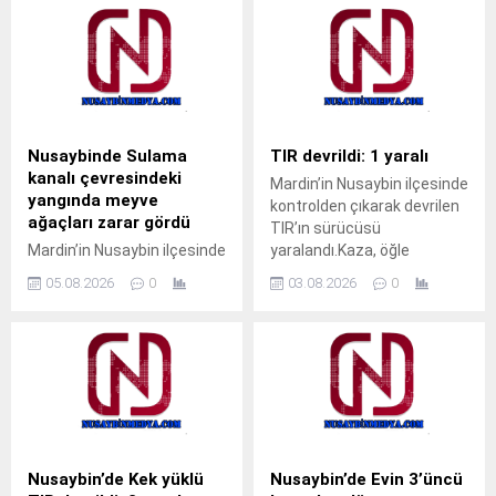
Ali Yiğit hasta kabulüne
Ahmet Akkuş’un
başladı. Muayene olmak
müdahalesiyle kurtarıldı.
isteyen vatandaşlar, ALO
Olay, akşam saatlerinde
182 çağrı merkezi veya
Cumhuriyet Mahallesi’nde
MHRS (Merkezi Hekim
meydana geldi.Akrabalarını
Randevu Sistemi)
ziyarete gelen M.T. isimli
üzerinden randevu alarak
çocuk, pencerenin demir
Nusaybinde Sulama
TIR devrildi: 1 yaralı
muayene olabilecek. Tap
korkulukları arasına kafasını
kanalı çevresindeki
Mardin’in Nusaybin ilçesinde
Simulator Codes
sokunca sıkışarak mahsur
yangında meyve
kontrolden çıkarak devrilen
kaldı. Çocuğun ağlama
ağaçları zarar gördü
TIR’ın sürücüsü
sesini duyan yakınları
Mardin’in Nusaybin ilçesinde
yaralandı.Kaza, öğle
yardıma koştu. Durumu fark
sulama kanalı çevresinde
saatlerinde Nusaybin
eden aile üyeleri, aynı evde...
05.08.2026
0
03.08.2026
0
çıkan kuru ot yangınında
ilçesine bağlı kırsal Girmeli
bazı meyve ağaçları zarar
Mahallesi mevkisindeki
gördü. Yangın, sabah
uluslararası İpekyolu’nda
saatlerinde Nusaybin
meydana
ilçesine bağlı kırsal
geldi.Sürücüsünün kimliği
Bahçebaşı Mahallesi’nde
ve taşıdığı yük henüz
sulama kanalı çevresinde
öğrenilemeyen 33 BED 762
çıktı.Henüz belirlenemeyen
plakalı TIR, Nusaybin’den
nedenle başlayan kuru ot
Cizre istikametine seyir
Nusaybin’de Kek yüklü
Nusaybin’de Evin 3’üncü
yangını, rüzgarın etkisiyle
halindeyken kontrolden