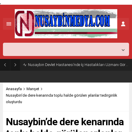
,
Mardin,
25
°C
Açık
Nusaybin Devlet Hastanesi’nde İç Hastalıkları Uzmanı Göreve Başladı
Anasayfa
Manşet
Nusaybin’de dere kenarında toplu halde görülen yılanlar tedirginlik
oluşturdu
Nusaybin’de dere kenarında