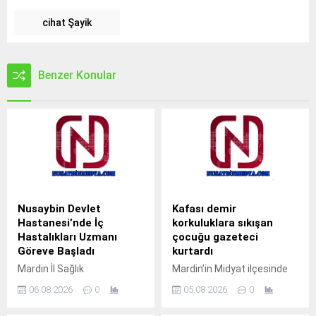
cihat Şayik
Benzer Konular
Nusaybin Devlet
Kafası demir
Hastanesi’nde İç
korkuluklara sıkışan
Hastalıkları Uzmanı
çocuğu gazeteci
Göreve Başladı
kurtardı
Mardin İl Sağlık
Mardin’in Midyat ilçesinde
Müdürlüğüne bağlı Nusaybin
pencerenin demir
06.08.2026
0
05.08.2026
0
Devlet Hastanesi’nde İç
korkulukları arasına kafası
Hastalıkları Uzmanı Uzm. Dr.
sıkışan çocuk, gazeteci