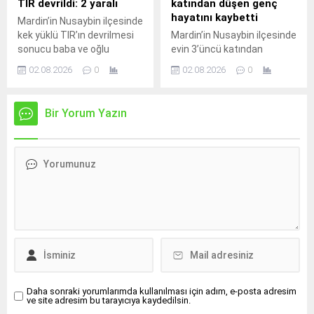
TIR devrildi: 2 yaralı
katından düşen genç
çevredeki meyve ağaçlarına
çıkarak orta refüjdeki demir
hayatını kaybetti
Mardin’in Nusaybin ilçesinde
sıçradı. İhbar üzerine
bariyerlere çarpıp
kek yüklü TIR’ın devrilmesi
Mardin’in Nusaybin ilçesinde
bölgeye sevk edilen itfaiye
devrildi.Kazada araç içinde
sonucu baba ve oğlu
evin 3’üncü katından
ekipleri, yangını çevreye
mahsur kalan...
yaralandı.Kaza, akşam
düştüğü iddia edilen 23
yayılmadan...
02.08.2026
0
02.08.2026
0
saatlerinde Nusaybin
yaşındaki genç yaşamını
ilçesine bağlı kırsal Duruca
yitirdi.Olay, sabahın erken
Mahallesi mevkisindeki
saatlerinde Nusaybin
Bir Yorum Yazın
uluslararası İpekyolu’nda
ilçesine bağlı kırsal
meydana geldi.S.Y.
Bahçebaşı Mahallesi’nde
idaresindeki 31 AGT 99
meydana geldi.İddiaya göre,
plakalı kek yüklü TIR,
Şahin Kurt (23), henüz
Nusaybin’den Cizre
bilinmeyen nedenle evin
istikametine seyir
3’üncü katından düştü.
halindeyken sürücüsünün
Yakınlarının hareketsiz
direksiyon hakimiyetini
halde bulduğu Kurt için 112
kaybetmesi sonucu orta
Acil Çağrı Merkezi’ne
refüjdeki demir bariyerlere
ihbarda bulunuldu.İhbar
çarparak devrildi. Kazada...
üzerine olay...
Daha sonraki yorumlarımda kullanılması için adım, e-posta adresim
ve site adresim bu tarayıcıya kaydedilsin.