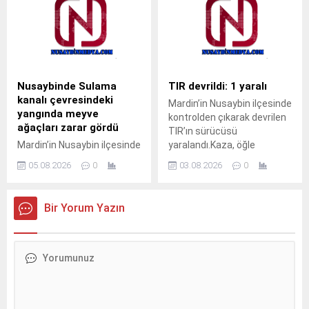
başladı. Muayene olmak
müdahalesiyle kurtarıldı.
isteyen vatandaşlar, ALO
Olay, akşam saatlerinde
182 çağrı merkezi veya
Cumhuriyet Mahallesi’nde
MHRS (Merkezi Hekim
meydana geldi.Akrabalarını
Randevu Sistemi)
ziyarete gelen M.T. isimli
üzerinden randevu alarak
çocuk, pencerenin demir
Nusaybinde Sulama
TIR devrildi: 1 yaralı
muayene olabilecek. Tap
korkulukları arasına kafasını
kanalı çevresindeki
Mardin’in Nusaybin ilçesinde
Simulator Codes
sokunca sıkışarak mahsur
yangında meyve
kontrolden çıkarak devrilen
kaldı. Çocuğun ağlama
ağaçları zarar gördü
TIR’ın sürücüsü
sesini duyan yakınları
Mardin’in Nusaybin ilçesinde
yaralandı.Kaza, öğle
yardıma koştu. Durumu fark
sulama kanalı çevresinde
saatlerinde Nusaybin
eden aile üyeleri, aynı evde...
05.08.2026
0
03.08.2026
0
çıkan kuru ot yangınında
ilçesine bağlı kırsal Girmeli
bazı meyve ağaçları zarar
Mahallesi mevkisindeki
gördü. Yangın, sabah
uluslararası İpekyolu’nda
Bir Yorum Yazın
saatlerinde Nusaybin
meydana
ilçesine bağlı kırsal
geldi.Sürücüsünün kimliği
Bahçebaşı Mahallesi’nde
ve taşıdığı yük henüz
sulama kanalı çevresinde
öğrenilemeyen 33 BED 762
çıktı.Henüz belirlenemeyen
plakalı TIR, Nusaybin’den
nedenle başlayan kuru ot
Cizre istikametine seyir
yangını, rüzgarın etkisiyle
halindeyken kontrolden