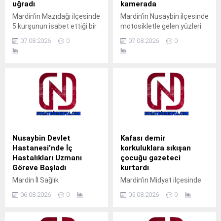
uğradı
kamerada
Mardin’in Mazıdağı ilçesinde
Mardin’in Nusaybin ilçesinde
5 kurşunun isabet ettiği bir
motosikletle gelen yüzleri
iş yerine silahlı saldırı
maskeli 2 şüpheli, bir iş
07.08.2026
0
07.08.2026
0
düzenlendi. Olay, ilçeye bağlı
yerine silahlı saldırı
Poyraz Mahallesi Ömer
düzenledi. Saldırı anı iş
Halisdemir Caddesi’nde
yerinin güvenlik
meydana geldi. Henüz
kamerasınca kaydedildi.
kimliği belirlenemeyen kişi
Olay, gece saatlerinde
veya kişiler tarafından bir iş
Nusaybin ilçesi Mardin
yerine silahla ateş açıldı.
Caddesi’nde meydana
Tap Simulator Codes İş
geldi.Kimlikleri henüz
yerine 5 kurşunun isabet
belirlenemeyen motosikletli
ettiği saldırıda, iş yerinde
ve yüzleri maskeli 2 şüpheli,
Nusaybin Devlet
Kafası demir
kimsenin bulunmaması...
cadde üzerinde seyir
Hastanesi’nde İç
korkuluklara sıkışan
halindeyken bir iş yerinin
Hastalıkları Uzmanı
çocuğu gazeteci
önünden geçtikleri sırada
Göreve Başladı
kurtardı
arka...
Mardin İl Sağlık
Mardin’in Midyat ilçesinde
Müdürlüğüne bağlı Nusaybin
pencerenin demir
06.08.2026
0
05.08.2026
0
Devlet Hastanesi’nde İç
korkulukları arasına kafası
Hastalıkları Uzmanı Uzm. Dr.
sıkışan çocuk, gazeteci
Ali Yiğit hasta kabulüne
Ahmet Akkuş’un