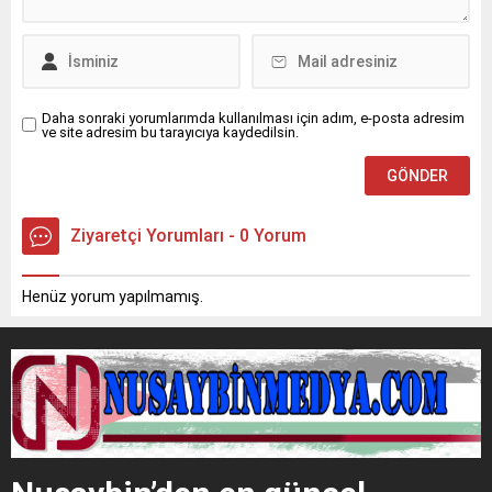
çevredeki meyve ağaçlarına
çıkarak orta refüjdeki demir
sıçradı. İhbar üzerine
bariyerlere çarpıp
bölgeye sevk edilen itfaiye
devrildi.Kazada araç içinde
ekipleri, yangını çevreye
mahsur kalan...
yayılmadan...
Daha sonraki yorumlarımda kullanılması için adım, e-posta adresim
ve site adresim bu tarayıcıya kaydedilsin.
Ziyaretçi Yorumları - 0 Yorum
Henüz yorum yapılmamış.