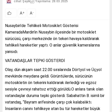
cihat Şayik
Yayınlama: 28.03.2025
A
A
+
-
Nusaybin’de Tehlikeli Motosiklet Gösterisi
KameradaMardin’in Nusaybin ilçesinde bir motosiklet
sürücüsü, çarşı merkezinde ön tekeri havaya kaldırarak
tehlikeli hareketler yaptı. O anlar güvenlik kameralarına
yansıdı.
VATANDAŞLAR TEPKİ GÖSTERDİ
Olay, dün akşam saat 22.00 sıralarında Dörtyol ve Üçyol
mevkiinde meydana geldi. Görüntülerde, sürücünün
motosikletin ön tekerini kaldırarak ilerlediği ve egzoz
sesiyle çevreyi rahatsız ettiği görüldü.O anlara tanık olan
vatandaşlar duruma tepki gösterdi. Sabahattin B. isimli bir
vatandaş, “Bayram arifesinde çarşı çok kalabalıktı.
İnsanların canını tehlikeye atan bu tür hareketler büyük