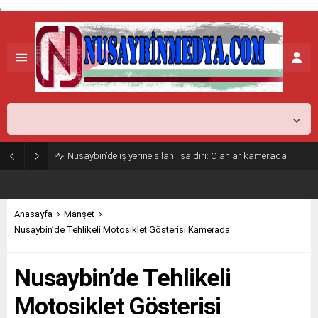
,
Mardin,
36
°C
Açık
Nusaybin’de iş yerine silahlı saldırı: O anlar kamerada
Anasayfa
Manşet
Nusaybin’de Tehlikeli Motosiklet Gösterisi Kamerada
Nusaybin’de Tehlikeli
Motosiklet Gösterisi