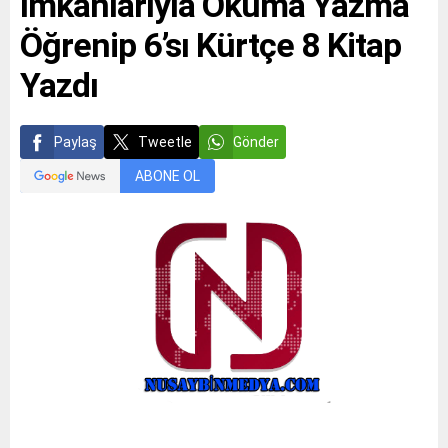
İmkânlarıyla Okuma Yazma
Öğrenip 6’sı Kürtçe 8 Kitap
Yazdı
Paylaş
Tweetle
Gönder
ABONE OL