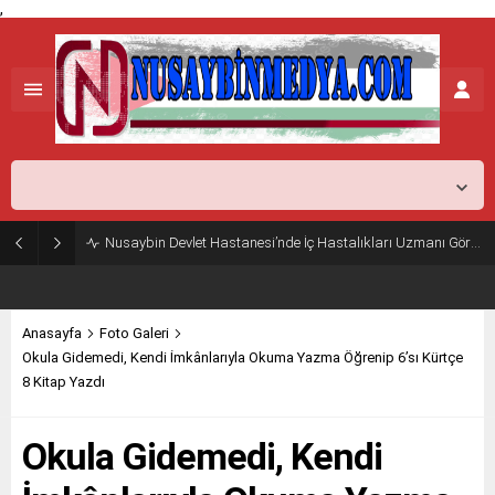
,
Mardin,
26
°C
Açık
Nusaybin Devlet Hastanesi’nde İç Hastalıkları Uzmanı Göreve Başladı
Anasayfa
Foto Galeri
Okula Gidemedi, Kendi İmkânlarıyla Okuma Yazma Öğrenip 6’sı Kürtçe
8 Kitap Yazdı
Okula Gidemedi, Kendi