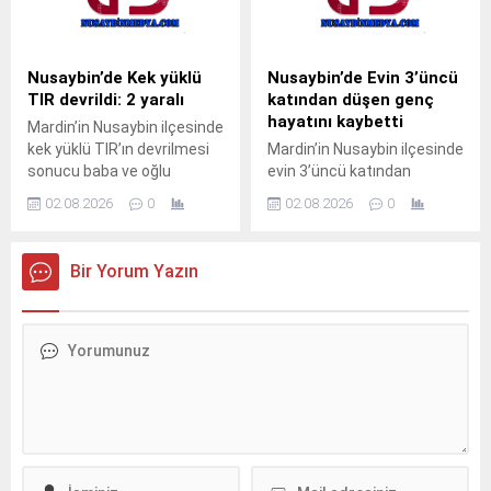
Bahçebaşı Mahallesi’nde
ve taşıdığı yük henüz
sulama kanalı çevresinde
öğrenilemeyen 33 BED 762
çıktı.Henüz belirlenemeyen
plakalı TIR, Nusaybin’den
nedenle başlayan kuru ot
Cizre istikametine seyir
Nusaybin’de Kek yüklü
Nusaybin’de Evin 3’üncü
yangını, rüzgarın etkisiyle
halindeyken kontrolden
TIR devrildi: 2 yaralı
katından düşen genç
çevredeki meyve ağaçlarına
çıkarak orta refüjdeki demir
hayatını kaybetti
Mardin’in Nusaybin ilçesinde
sıçradı. İhbar üzerine
bariyerlere çarpıp
kek yüklü TIR’ın devrilmesi
Mardin’in Nusaybin ilçesinde
bölgeye sevk edilen itfaiye
devrildi.Kazada araç içinde
sonucu baba ve oğlu
evin 3’üncü katından
ekipleri, yangını çevreye
mahsur kalan...
yaralandı.Kaza, akşam
düştüğü iddia edilen 23
yayılmadan...
02.08.2026
0
02.08.2026
0
saatlerinde Nusaybin
yaşındaki genç yaşamını
ilçesine bağlı kırsal Duruca
yitirdi.Olay, sabahın erken
Mahallesi mevkisindeki
saatlerinde Nusaybin
Bir Yorum Yazın
uluslararası İpekyolu’nda
ilçesine bağlı kırsal
meydana geldi.S.Y.
Bahçebaşı Mahallesi’nde
idaresindeki 31 AGT 99
meydana geldi.İddiaya göre,
plakalı kek yüklü TIR,
Şahin Kurt (23), henüz
Nusaybin’den Cizre
bilinmeyen nedenle evin
istikametine seyir
3’üncü katından düştü.
halindeyken sürücüsünün
Yakınlarının hareketsiz
direksiyon hakimiyetini
halde bulduğu Kurt için 112
kaybetmesi sonucu orta
Acil Çağrı Merkezi’ne
refüjdeki demir bariyerlere
ihbarda bulunuldu.İhbar