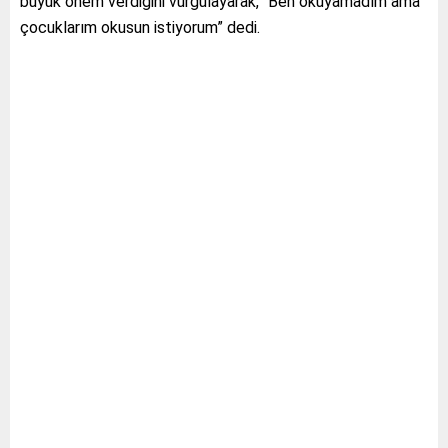
büyük önem verdiğini vurgulayarak, “Ben okuyamadım ama
çocuklarım okusun istiyorum” dedi.