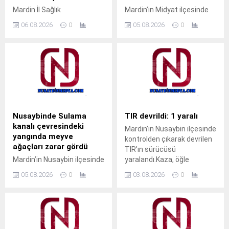
Mardin İl Sağlık
Mardin’in Midyat ilçesinde
Müdürlüğüne bağlı Nusaybin
pencerenin demir
06.08.2026
0
05.08.2026
0
Devlet Hastanesi’nde İç
korkulukları arasına kafası
Hastalıkları Uzmanı Uzm. Dr.
sıkışan çocuk, gazeteci
Ali Yiğit hasta kabulüne
Ahmet Akkuş’un
başladı. Muayene olmak
müdahalesiyle kurtarıldı.
isteyen vatandaşlar, ALO
Olay, akşam saatlerinde
182 çağrı merkezi veya
Cumhuriyet Mahallesi’nde
MHRS (Merkezi Hekim
meydana geldi.Akrabalarını
Randevu Sistemi)
ziyarete gelen M.T. isimli
üzerinden randevu alarak
çocuk, pencerenin demir
Nusaybinde Sulama
TIR devrildi: 1 yaralı
muayene olabilecek. Tap
korkulukları arasına kafasını
kanalı çevresindeki
Mardin’in Nusaybin ilçesinde
Simulator Codes
sokunca sıkışarak mahsur
yangında meyve
kontrolden çıkarak devrilen
kaldı. Çocuğun ağlama
ağaçları zarar gördü
TIR’ın sürücüsü
sesini duyan yakınları
Mardin’in Nusaybin ilçesinde
yaralandı.Kaza, öğle
yardıma koştu. Durumu fark
sulama kanalı çevresinde
saatlerinde Nusaybin
eden aile üyeleri, aynı evde...
05.08.2026
0
03.08.2026
0
çıkan kuru ot yangınında
ilçesine bağlı kırsal Girmeli
bazı meyve ağaçları zarar
Mahallesi mevkisindeki
gördü. Yangın, sabah
uluslararası İpekyolu’nda
saatlerinde Nusaybin
meydana
ilçesine bağlı kırsal
geldi.Sürücüsünün kimliği