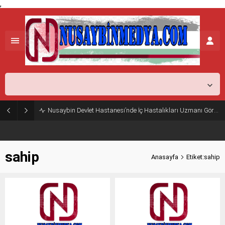
,
Mardin,
26
°C
Açık
Nusaybin Devlet Hastanesi’nde İç Hastalıkları Uzmanı Göreve Başladı
sahip
Anasayfa
Etiket:sahip