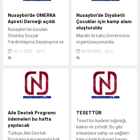
Nusaybin’de OMERKA
Nusaybin’de Diyabetli
Aşireti Derneği açıldı
Çocuklar için kamp alanı
oluşturuldu
Nusaybin'de kurulan
Omerka Sosyal
Mardin Artuklu Üniversitesi
Yardımlaşma Dayanışma ve
organizasyonunda,
Kültür Derneği'nin açılışı
Nusaybin Kaymakamlığı ve
13.11.2022
0
06.09.2022
0
büyük bir katılımla yapıldı.
Belediye Başkanlığı ev
sahipliğinde Diyabetli 56
Çocuk için kamp alanı
oluşturuldu. Nusaybin DSİ
Piknik Alanında 5 ile 8 Eylül
tarihlerinde düzenlenen
“Diyabet Kampı Farkındalık
Etkinliği”nde Diyabetli 56
çocuk kampa alındı.Mardin
Artuklu Üniversitesi Tıp
Aile Destek Programı
TESETTÜR
Fakültesinde görevli doktor,
ödemeleri bu hafta
Tesettür kadının sığınağı,
hemşire ve diyetisyenler
yapılacak
kalesi ve zırhıdır. Bu gibi
gözetiminde yapılan kampı
Türkiye Aile Destek
imkanlara sahip ve sağlam
ziyaret...
Programı kapsamında hak
kale içinde bulunan bayan