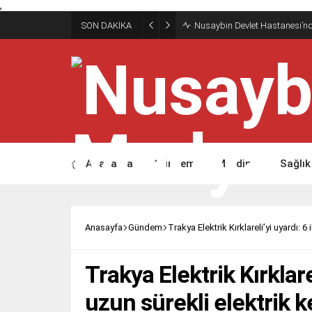
,
SON DAKİKA
Nusaybin Devlet Hastanesi’nd
Anasayfa
Gündem
Mardin
Sağlık
Anasayfa
Gündem
Trakya Elektrik Kırklareli’yi uyardı: 6
Trakya Elektrik Kırklare
uzun sürekli elektrik k