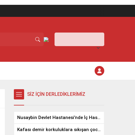
Mardin,
25
°C
Açık
SİZ İÇİN DERLEDİKLERİMİZ
Nusaybin Devlet Hastanesi’nde İç Hastalıkları Uzmanı Göreve Başladı
Kafası demir korkuluklara sıkışan çocuğu gazeteci kurtardı