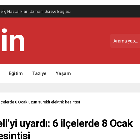
e İç Hastalıkları Uzmanı Göreve Başladı
Eğitim
Taziye
Yaşam
 ilçelerde 8 Ocak uzun sürekli elektrik kesintisi
li’yi uyardı: 6 ilçelerde 8 Ocak
esintisi