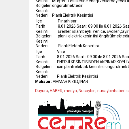
Kesinti
Müşteri Tesislerine enerji verilemeyecektir.
Bölgeleri
öngörülmektedir.
Kesinti
Nedeni
Planlı Elektrik Kesintisi
İlçe
Pınarhisar
Tarih
8.01.2026 Saati: 09:00 ile 8.01.2026 Saat
Kesinti
Erenler, islambeyli, Yenice, Evciler,Çayı
Bölgeleri
planlı elektrik kesintisi öngörülmektedir
Kesinti
Nedeni
Planlı Elektrik Kesintisi
İlçe
Vize
Tarih
8.01.2026 Saati: 09:00 ile 8.01.2026 Saati
Kesinti
ENERJİ KESİNTİSİNDEN AKPINAR KÖYÜ V
Bölgeleri
için planlı elektrik kesintisi öngörülmekt
Kesinti
Nedeni
Planlı Elektrik Kesintisi
Muhabir:
AMMAR KIZILÇINAR
Duyuru
,
HABER
,
medya
,
Nusaybin
,
nusaybinhaber
,
s