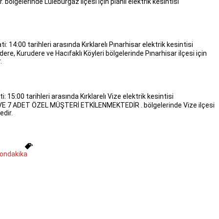
 bölgelerinde Lüleburgaz ilçesi için planlı elektrik kesintisi
i: 14:00 tarihleri arasında Kırklarelı Pınarhisar elektrik kesintisi
rdere, Kurudere ve Hacıfaklı Köyleri bölgelerinde Pınarhisar ilçesi için
.
: 15:00 tarihleri arasında Kırklarelı Vize elektrik kesintisi
E 7 ADET ÖZEL MÜŞTERİ ETKİLENMEKTEDİR . bölgelerinde Vize ilçesi
edir.
ondakika