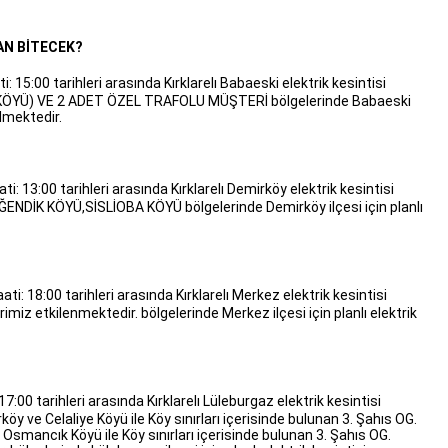
AN BİTECEK?
: 15:00 tarihleri arasında Kırklarelı Babaeski elektrik kesintisi
KÖYÜ) VE 2 ADET ÖZEL TRAFOLU MÜŞTERİ bölgelerinde Babaeski
ülmektedir.
ti: 13:00 tarihleri arasında Kırklarelı Demirköy elektrik kesintisi
İK KÖYÜ,SİSLİOBA KÖYÜ bölgelerinde Demirköy ilçesi için planlı
ati: 18:00 tarihleri arasında Kırklarelı Merkez elektrik kesintisi
imiz etkilenmektedir. bölgelerinde Merkez ilçesi için planlı elektrik
17:00 tarihleri arasında Kırklarelı Lüleburgaz elektrik kesintisi
arköy ve Celaliye Köyü ile Köy sınırları içerisinde bulunan 3. Şahıs OG.
, Osmancık Köyü ile Köy sınırları içerisinde bulunan 3. Şahıs OG.