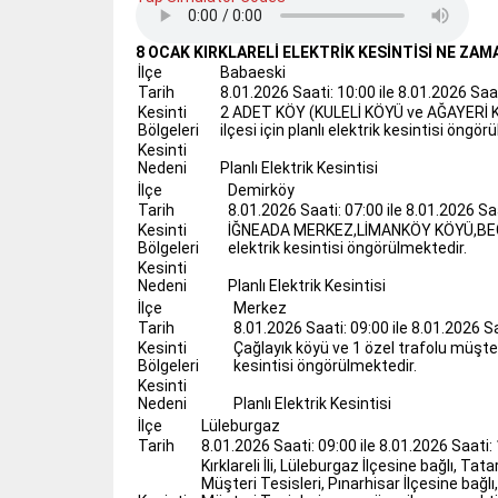
8 OCAK KIRKLARELİ ELEKTRİK KESİNTİSİ NE ZAM
İlçe
Babaeski
Tarih
8.01.2026 Saati: 10:00 ile 8.01.2026 Saati
Kesinti
2 ADET KÖY (KULELİ KÖYÜ ve AĞAYERİ 
Bölgeleri
ilçesi için planlı elektrik kesintisi öngör
Kesinti
Nedeni
Planlı Elektrik Kesintisi
İlçe
Demirköy
Tarih
8.01.2026 Saati: 07:00 ile 8.01.2026 Saa
Kesinti
İĞNEADA MERKEZ,LİMANKÖY KÖYÜ,BEĞEND
Bölgeleri
elektrik kesintisi öngörülmektedir.
Kesinti
Nedeni
Planlı Elektrik Kesintisi
İlçe
Merkez
Tarih
8.01.2026 Saati: 09:00 ile 8.01.2026 Sa
Kesinti
Çağlayık köyü ve 1 özel trafolu müşter
Bölgeleri
kesintisi öngörülmektedir.
Kesinti
Nedeni
Planlı Elektrik Kesintisi
İlçe
Lüleburgaz
Tarih
8.01.2026 Saati: 09:00 ile 8.01.2026 Saati: 
Kırklareli İli, Lüleburgaz İlçesine bağlı, Tat
Müşteri Tesisleri, Pınarhisar İlçesine bağlı