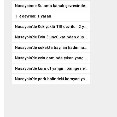
Nusaybinde Sulama kanalı çevresindeki yangında meyve ağaçları zarar gördü
TIR devrildi: 1 yaralı
Nusaybin’de Kek yüklü TIR devrildi: 2 yaralı
Nusaybin’de Evin 3’üncü katından düşen genç hayatını kaybetti
Nusaybin’de sokakta bayılan kadın hastaneye kaldırıldı
Nusaybin’de evin damında çıkan yangın söndürüldü
Nusaybin’de kuru ot yangını paniğe neden oldu
Nusaybin’de park halindeki kamyon yandı