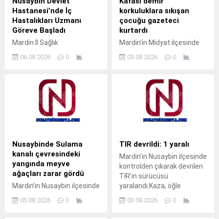
Nusaybin Devlet
Kafası demir
Hastanesi’nde İç
korkuluklara sıkışan
Hastalıkları Uzmanı
çocuğu gazeteci
Göreve Başladı
kurtardı
Mardin İl Sağlık
Mardin’in Midyat ilçesinde
Müdürlüğüne bağlı Nusaybin
pencerenin demir
06.08.2026
0
05.08.2026
0
Devlet Hastanesi’nde İç
korkulukları arasına kafası
Hastalıkları Uzmanı Uzm. Dr.
sıkışan çocuk, gazeteci
Ali Yiğit hasta kabulüne
Ahmet Akkuş’un
başladı. Muayene olmak
müdahalesiyle kurtarıldı.
isteyen vatandaşlar, ALO
Olay, akşam saatlerinde
182 çağrı merkezi veya
Cumhuriyet Mahallesi’nde
MHRS (Merkezi Hekim
meydana geldi.Akrabalarını
Randevu Sistemi)
ziyarete gelen M.T. isimli
üzerinden randevu alarak
çocuk, pencerenin demir
Nusaybinde Sulama
TIR devrildi: 1 yaralı
muayene olabilecek. Tap
korkulukları arasına kafasını
kanalı çevresindeki
Mardin’in Nusaybin ilçesinde
Simulator Codes
sokunca sıkışarak mahsur
yangında meyve
kontrolden çıkarak devrilen
kaldı. Çocuğun ağlama
ağaçları zarar gördü
TIR’ın sürücüsü
sesini duyan yakınları
Mardin’in Nusaybin ilçesinde
yaralandı.Kaza, öğle
yardıma koştu. Durumu fark
sulama kanalı çevresinde
saatlerinde Nusaybin
eden aile üyeleri, aynı evde...
05.08.2026
0
03.08.2026
0
çıkan kuru ot yangınında
ilçesine bağlı kırsal Girmeli
bazı meyve ağaçları zarar
Mahallesi mevkisindeki