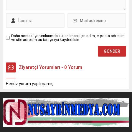
direksiyon hakimiyetini
halde bulduğu Kurt için 112
kaybetmesi sonucu orta
Acil Çağrı Merkezi’ne
refüjdeki demir bariyerlere
ihbarda bulunuldu.İhbar
çarparak devrildi. Kazada...
üzerine olay...
Daha sonraki yorumlarımda kullanılması için adım, e-posta adresim
ve site adresim bu tarayıcıya kaydedilsin.
Ziyaretçi Yorumları - 0 Yorum
Henüz yorum yapılmamış.