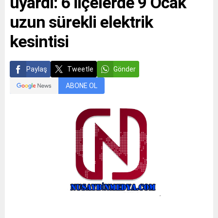
uyardı: 6 ilçelerde 9 Ocak
uzun sürekli elektrik
kesintisi
Paylaş
Tweetle
Gönder
ABONE OL