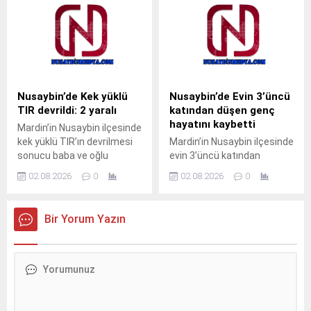
gördü. Yangın, sabah
uluslararası İpekyolu’nda
saatlerinde Nusaybin
meydana
ilçesine bağlı kırsal
geldi.Sürücüsünün kimliği
Bahçebaşı Mahallesi’nde
ve taşıdığı yük henüz
sulama kanalı çevresinde
öğrenilemeyen 33 BED 762
çıktı.Henüz belirlenemeyen
plakalı TIR, Nusaybin’den
nedenle başlayan kuru ot
Cizre istikametine seyir
Nusaybin’de Kek yüklü
Nusaybin’de Evin 3’üncü
yangını, rüzgarın etkisiyle
halindeyken kontrolden
TIR devrildi: 2 yaralı
katından düşen genç
çevredeki meyve ağaçlarına
çıkarak orta refüjdeki demir
hayatını kaybetti
Mardin’in Nusaybin ilçesinde
sıçradı. İhbar üzerine
bariyerlere çarpıp
kek yüklü TIR’ın devrilmesi
Mardin’in Nusaybin ilçesinde
bölgeye sevk edilen itfaiye
devrildi.Kazada araç içinde
sonucu baba ve oğlu
evin 3’üncü katından
ekipleri, yangını çevreye
mahsur kalan...
yaralandı.Kaza, akşam
düştüğü iddia edilen 23
yayılmadan...
02.08.2026
0
02.08.2026
0
saatlerinde Nusaybin
yaşındaki genç yaşamını
ilçesine bağlı kırsal Duruca
yitirdi.Olay, sabahın erken
Mahallesi mevkisindeki
saatlerinde Nusaybin
Bir Yorum Yazın
uluslararası İpekyolu’nda
ilçesine bağlı kırsal
meydana geldi.S.Y.
Bahçebaşı Mahallesi’nde
idaresindeki 31 AGT 99
meydana geldi.İddiaya göre,
plakalı kek yüklü TIR,
Şahin Kurt (23), henüz
Nusaybin’den Cizre
bilinmeyen nedenle evin
istikametine seyir
3’üncü katından düştü.
halindeyken sürücüsünün
Yakınlarının hareketsiz