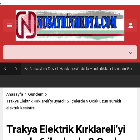
,
Mardin,
37
°C
Açık
Nusaybin Devlet Hastanesi’nde İç Hastalıkları Uzmanı Göreve Başladı
Anasayfa
Gündem
Trakya Elektrik Kırklareli’yi uyardı: 6 ilçelerde 9 Ocak uzun sürekli
elektrik kesintisi
Trakya Elektrik Kırklareli’yi