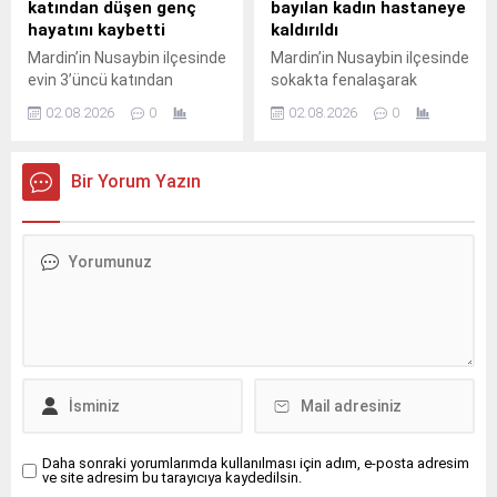
katından düşen genç
bayılan kadın hastaneye
çıkarak orta refüjdeki demir
direksiyon hakimiyetini
hayatını kaybetti
kaldırıldı
bariyerlere çarpıp
kaybetmesi sonucu orta
Mardin’in Nusaybin ilçesinde
Mardin’in Nusaybin ilçesinde
devrildi.Kazada araç içinde
refüjdeki demir bariyerlere
evin 3’üncü katından
sokakta fenalaşarak
mahsur kalan...
çarparak devrildi. Kazada...
düştüğü iddia edilen 23
bayılan kadın, sağlık
02.08.2026
0
02.08.2026
0
yaşındaki genç yaşamını
ekiplerinin müdahalesinin
yitirdi.Olay, sabahın erken
ardından hastaneye
saatlerinde Nusaybin
kaldırıldı. Olay, dün saat
Bir Yorum Yazın
ilçesine bağlı kırsal
23.30 sıralarında Yeni Turan
Bahçebaşı Mahallesi’nde
Mahallesi Akasya Sokak’ta
meydana geldi.İddiaya göre,
meydana geldi.Yaklaşık 60
Şahin Kurt (23), henüz
yaşındaki kadın, sokakta
bilinmeyen nedenle evin
yürüdüğü sırada aniden
3’üncü katından düştü.
fenalaşarak yere düştü.
Yakınlarının hareketsiz
Durumu fark eden
halde bulduğu Kurt için 112
çevredekilerin ihbarı üzerine
Acil Çağrı Merkezi’ne
olay yerine sağlık ekipleri
ihbarda bulunuldu.İhbar
sevk edildi.İlk müdahalesi
üzerine olay...
olay yerinde...
Daha sonraki yorumlarımda kullanılması için adım, e-posta adresim
ve site adresim bu tarayıcıya kaydedilsin.