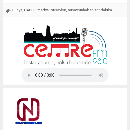
Dünya
HABER
medya
Nusaybin
nusaybinhaber
sondakika
,
,
,
,
,
Tap Simulator Codes