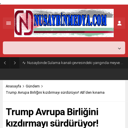
,
Mardin,
38
°C
Açık
Nusaybinde Sulama kanalı çevresindeki yangında meyve ağaçları zarar gördü
Anasayfa
Gündem
Trump Avrupa Birliğini kızdırmayı sürdürüyor! AB’den kınama
Trump Avrupa Birliğini
kızdırmayı sürdürüyor!