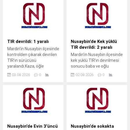
Ahmet Akkuş’un
gördü. Yangın, sabah
müdahalesiyle kurtarıldı.
saatlerinde Nusaybin
Olay, akşam saatlerinde
ilçesine bağlı kırsal
Cumhuriyet Mahallesi’nde
Bahçebaşı Mahallesi’nde
meydana geldi.Akrabalarını
sulama kanalı çevresinde
ziyarete gelen M.T. isimli
çıktı.Henüz belirlenemeyen
çocuk, pencerenin demir
nedenle başlayan kuru ot
TIR devrildi: 1 yaralı
Nusaybin’de Kek yüklü
korkulukları arasına kafasını
yangını, rüzgarın etkisiyle
TIR devrildi: 2 yaralı
Mardin’in Nusaybin ilçesinde
sokunca sıkışarak mahsur
çevredeki meyve ağaçlarına
kontrolden çıkarak devrilen
Mardin’in Nusaybin ilçesinde
kaldı. Çocuğun ağlama
sıçradı. İhbar üzerine
TIR’ın sürücüsü
kek yüklü TIR’ın devrilmesi
sesini duyan yakınları
bölgeye sevk edilen itfaiye
yaralandı.Kaza, öğle
sonucu baba ve oğlu
yardıma koştu. Durumu fark
ekipleri, yangını çevreye
saatlerinde Nusaybin
yaralandı.Kaza, akşam
eden aile üyeleri, aynı evde...
yayılmadan...
03.08.2026
0
02.08.2026
0
ilçesine bağlı kırsal Girmeli
saatlerinde Nusaybin
Mahallesi mevkisindeki
ilçesine bağlı kırsal Duruca
uluslararası İpekyolu’nda
Mahallesi mevkisindeki
meydana
uluslararası İpekyolu’nda
geldi.Sürücüsünün kimliği
meydana geldi.S.Y.
ve taşıdığı yük henüz
idaresindeki 31 AGT 99
öğrenilemeyen 33 BED 762
plakalı kek yüklü TIR,
plakalı TIR, Nusaybin’den
Nusaybin’den Cizre
Cizre istikametine seyir
istikametine seyir
Nusaybin’de Evin 3’üncü
Nusaybin’de sokakta
halindeyken kontrolden
halindeyken sürücüsünün