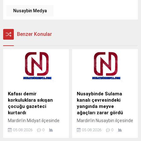
Nusaybin Medya
Benzer Konular
Kafası demir
Nusaybinde Sulama
korkuluklara sıkışan
kanalı çevresindeki
çocuğu gazeteci
yangında meyve
kurtardı
ağaçları zarar gördü
Mardin’in Midyat ilçesinde
Mardin’in Nusaybin ilçesinde
pencerenin demir
sulama kanalı çevresinde
05.08.2026
0
05.08.2026
0
korkulukları arasına kafası
çıkan kuru ot yangınında
sıkışan çocuk, gazeteci
bazı meyve ağaçları zarar