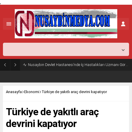
,
Mardin,
37
°C
Açık
Nusaybin Devlet Hastanesi’nde İç Hastalıkları Uzmanı Göreve Başladı
Anasayfa
Ekonomi
Türkiye de yakıtlı araç devrini kapatıyor
Türkiye de yakıtlı araç
devrini kapatıyor