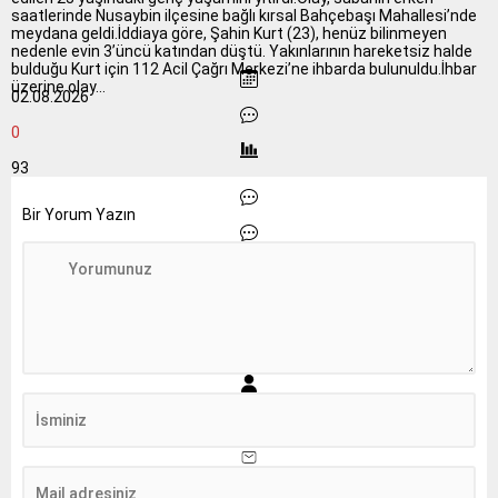
saatlerinde Nusaybin ilçesine bağlı kırsal Bahçebaşı Mahallesi’nde
meydana geldi.İddiaya göre, Şahin Kurt (23), henüz bilinmeyen
nedenle evin 3’üncü katından düştü. Yakınlarının hareketsiz halde
bulduğu Kurt için 112 Acil Çağrı Merkezi’ne ihbarda bulunuldu.İhbar
üzerine olay...
02.08.2026
0
93
Bir Yorum Yazın