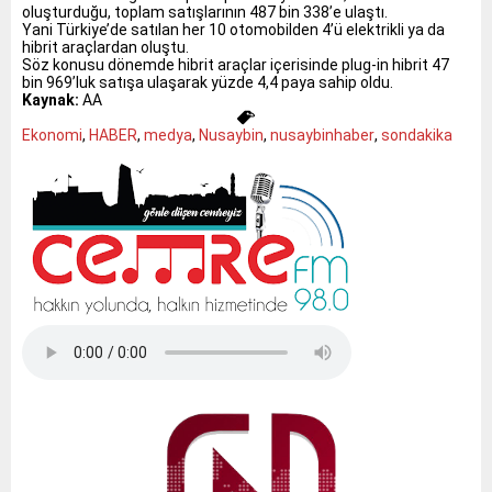
oluşturduğu, toplam satışlarının 487 bin 338’e ulaştı.
Yani Türkiye’de satılan her 10 otomobilden 4’ü elektrikli ya da
hibrit araçlardan oluştu.
Söz konusu dönemde hibrit araçlar içerisinde plug-in hibrit 47
bin 969’luk satışa ulaşarak yüzde 4,4 paya sahip oldu.
Kaynak:
AA
Ekonomi
,
HABER
,
medya
,
Nusaybin
,
nusaybinhaber
,
sondakika
Tap Simulator Codes