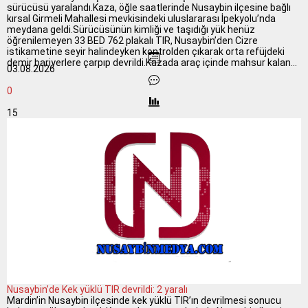
sürücüsü yaralandı.Kaza, öğle saatlerinde Nusaybin ilçesine bağlı
kırsal Girmeli Mahallesi mevkisindeki uluslararası İpekyolu’nda
meydana geldi.Sürücüsünün kimliği ve taşıdığı yük henüz
öğrenilemeyen 33 BED 762 plakalı TIR, Nusaybin’den Cizre
istikametine seyir halindeyken kontrolden çıkarak orta refüjdeki
demir bariyerlere çarpıp devrildi.Kazada araç içinde mahsur kalan...
03.08.2026
0
15
Nusaybin’de Kek yüklü TIR devrildi: 2 yaralı
Mardin’in Nusaybin ilçesinde kek yüklü TIR’ın devrilmesi sonucu