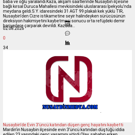
baba ve oğlu yaralandı.Kaza, akşam saatlerinde Nusaybin ilçesine
bağlı kırsal Duruca Mahallesi mevkisindeki uluslararası İpekyolu’nda
meydana geldi.S.Y. idaresindeki 31 AGT 99 plakalı kek yüklü TIR,
Nusaybin’den Cizre istikametine seyir halindeyken sürücüsünün
direksiyon hakimiyetini kaybetmesi sonucu orta refüjdeki demir
bariyerlere çarparak devrildi. Kazada...
02.08.2026
0
34
Nusaybin’de Evin 3’üncü katından düşen genç hayatını kaybetti
Mardin’in Nusaybin ilçesinde evin 3’üncü katından düştüğü iddia
edilen 23 yaşındaki genç yaşamını yitirdi.Olay, sabahın erken