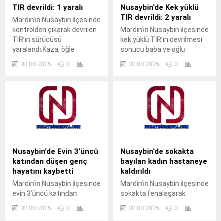
çocuk, pencerenin demir
nedenle başlayan kuru ot
TIR devrildi: 1 yaralı
Nusaybin’de Kek yüklü
korkulukları arasına kafasını
yangını, rüzgarın etkisiyle
TIR devrildi: 2 yaralı
Mardin’in Nusaybin ilçesinde
sokunca sıkışarak mahsur
çevredeki meyve ağaçlarına
kontrolden çıkarak devrilen
Mardin’in Nusaybin ilçesinde
kaldı. Çocuğun ağlama
sıçradı. İhbar üzerine
TIR’ın sürücüsü
kek yüklü TIR’ın devrilmesi
sesini duyan yakınları
bölgeye sevk edilen itfaiye
yaralandı.Kaza, öğle
sonucu baba ve oğlu
yardıma koştu. Durumu fark
ekipleri, yangını çevreye
saatlerinde Nusaybin
yaralandı.Kaza, akşam
eden aile üyeleri, aynı evde...
yayılmadan...
03.08.2026
0
02.08.2026
0
ilçesine bağlı kırsal Girmeli
saatlerinde Nusaybin
Mahallesi mevkisindeki
ilçesine bağlı kırsal Duruca
uluslararası İpekyolu’nda
Mahallesi mevkisindeki
meydana
uluslararası İpekyolu’nda
geldi.Sürücüsünün kimliği
meydana geldi.S.Y.
ve taşıdığı yük henüz
idaresindeki 31 AGT 99
öğrenilemeyen 33 BED 762
plakalı kek yüklü TIR,
plakalı TIR, Nusaybin’den
Nusaybin’den Cizre
Cizre istikametine seyir
istikametine seyir
Nusaybin’de Evin 3’üncü
Nusaybin’de sokakta
halindeyken kontrolden
halindeyken sürücüsünün
katından düşen genç
bayılan kadın hastaneye
çıkarak orta refüjdeki demir
direksiyon hakimiyetini
hayatını kaybetti
kaldırıldı
bariyerlere çarpıp
kaybetmesi sonucu orta
Mardin’in Nusaybin ilçesinde
Mardin’in Nusaybin ilçesinde
devrildi.Kazada araç içinde
refüjdeki demir bariyerlere
evin 3’üncü katından
sokakta fenalaşarak
mahsur kalan...
çarparak devrildi. Kazada...
düştüğü iddia edilen 23
bayılan kadın, sağlık
02.08.2026
0
02.08.2026
0
yaşındaki genç yaşamını
ekiplerinin müdahalesinin