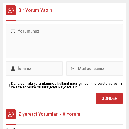
yitirdi.Olay, sabahın erken
ardından hastaneye
saatlerinde Nusaybin
kaldırıldı. Olay, dün saat
Bir Yorum Yazın
ilçesine bağlı kırsal
23.30 sıralarında Yeni Turan
Bahçebaşı Mahallesi’nde
Mahallesi Akasya Sokak’ta
meydana geldi.İddiaya göre,
meydana geldi.Yaklaşık 60
Şahin Kurt (23), henüz
yaşındaki kadın, sokakta
bilinmeyen nedenle evin
yürüdüğü sırada aniden
3’üncü katından düştü.
fenalaşarak yere düştü.
Yakınlarının hareketsiz
Durumu fark eden
halde bulduğu Kurt için 112
çevredekilerin ihbarı üzerine
Acil Çağrı Merkezi’ne
olay yerine sağlık ekipleri
ihbarda bulunuldu.İhbar
sevk edildi.İlk müdahalesi
üzerine olay...
olay yerinde...
Daha sonraki yorumlarımda kullanılması için adım, e-posta adresim
ve site adresim bu tarayıcıya kaydedilsin.
Ziyaretçi Yorumları - 0 Yorum