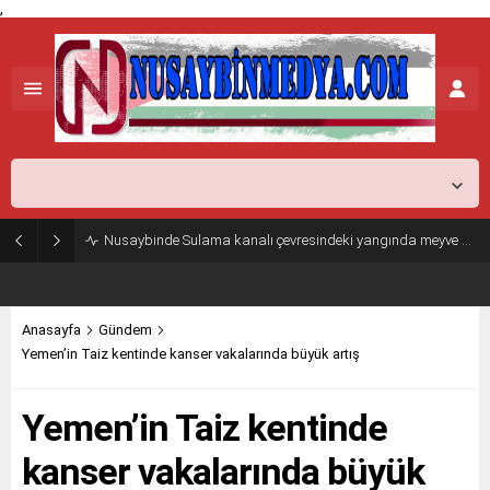
,
Mardin,
26
°C
Açık
Nusaybinde Sulama kanalı çevresindeki yangında meyve ağaçları zarar gördü
Anasayfa
Gündem
Yemen’in Taiz kentinde kanser vakalarında büyük artış
Yemen’in Taiz kentinde
kanser vakalarında büyük