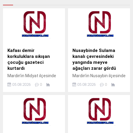
Kafası demir
Nusaybinde Sulama
korkuluklara sıkışan
kanalı çevresindeki
çocuğu gazeteci
yangında meyve
kurtardı
ağaçları zarar gördü
Mardin’in Midyat ilçesinde
Mardin’in Nusaybin ilçesinde
pencerenin demir
sulama kanalı çevresinde
05.08.2026
0
05.08.2026
0
korkulukları arasına kafası
çıkan kuru ot yangınında
sıkışan çocuk, gazeteci
bazı meyve ağaçları zarar
Ahmet Akkuş’un
gördü. Yangın, sabah
müdahalesiyle kurtarıldı.
saatlerinde Nusaybin
Olay, akşam saatlerinde
ilçesine bağlı kırsal
Cumhuriyet Mahallesi’nde
Bahçebaşı Mahallesi’nde
meydana geldi.Akrabalarını
sulama kanalı çevresinde
ziyarete gelen M.T. isimli
çıktı.Henüz belirlenemeyen