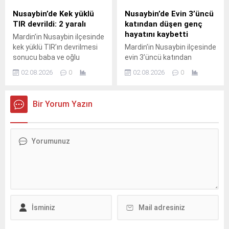
nedenle başlayan kuru ot
Cizre istikametine seyir
Nusaybin’de Kek yüklü
Nusaybin’de Evin 3’üncü
yangını, rüzgarın etkisiyle
halindeyken kontrolden
TIR devrildi: 2 yaralı
katından düşen genç
çevredeki meyve ağaçlarına
çıkarak orta refüjdeki demir
hayatını kaybetti
Mardin’in Nusaybin ilçesinde
sıçradı. İhbar üzerine
bariyerlere çarpıp
kek yüklü TIR’ın devrilmesi
Mardin’in Nusaybin ilçesinde
bölgeye sevk edilen itfaiye
devrildi.Kazada araç içinde
sonucu baba ve oğlu
evin 3’üncü katından
ekipleri, yangını çevreye
mahsur kalan...
yaralandı.Kaza, akşam
düştüğü iddia edilen 23
yayılmadan...
02.08.2026
0
02.08.2026
0
saatlerinde Nusaybin
yaşındaki genç yaşamını
ilçesine bağlı kırsal Duruca
yitirdi.Olay, sabahın erken
Mahallesi mevkisindeki
saatlerinde Nusaybin
Bir Yorum Yazın
uluslararası İpekyolu’nda
ilçesine bağlı kırsal
meydana geldi.S.Y.
Bahçebaşı Mahallesi’nde
idaresindeki 31 AGT 99
meydana geldi.İddiaya göre,
plakalı kek yüklü TIR,
Şahin Kurt (23), henüz
Nusaybin’den Cizre
bilinmeyen nedenle evin
istikametine seyir
3’üncü katından düştü.
halindeyken sürücüsünün
Yakınlarının hareketsiz
direksiyon hakimiyetini
halde bulduğu Kurt için 112
kaybetmesi sonucu orta
Acil Çağrı Merkezi’ne
refüjdeki demir bariyerlere
ihbarda bulunuldu.İhbar
çarparak devrildi. Kazada...
üzerine olay...