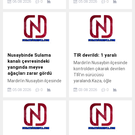
06.08.2026
0
05.08.2026
0
Devlet Hastanesi’nde İç
korkulukları arasına kafası
Hastalıkları Uzmanı Uzm. Dr.
sıkışan çocuk, gazeteci
Ali Yiğit hasta kabulüne
Ahmet Akkuş’un
başladı. Muayene olmak
müdahalesiyle kurtarıldı.
isteyen vatandaşlar, ALO
Olay, akşam saatlerinde
182 çağrı merkezi veya
Cumhuriyet Mahallesi’nde
MHRS (Merkezi Hekim
meydana geldi.Akrabalarını
Randevu Sistemi)
ziyarete gelen M.T. isimli
üzerinden randevu alarak
çocuk, pencerenin demir
Nusaybinde Sulama
TIR devrildi: 1 yaralı
muayene olabilecek. Tap
korkulukları arasına kafasını
kanalı çevresindeki
Mardin’in Nusaybin ilçesinde
Simulator Codes
sokunca sıkışarak mahsur
yangında meyve
kontrolden çıkarak devrilen
kaldı. Çocuğun ağlama
ağaçları zarar gördü
TIR’ın sürücüsü
sesini duyan yakınları
Mardin’in Nusaybin ilçesinde
yaralandı.Kaza, öğle
yardıma koştu. Durumu fark
sulama kanalı çevresinde
saatlerinde Nusaybin
eden aile üyeleri, aynı evde...
05.08.2026
0
03.08.2026
0
çıkan kuru ot yangınında
ilçesine bağlı kırsal Girmeli
bazı meyve ağaçları zarar
Mahallesi mevkisindeki
gördü. Yangın, sabah
uluslararası İpekyolu’nda
saatlerinde Nusaybin
meydana
ilçesine bağlı kırsal
geldi.Sürücüsünün kimliği
Bahçebaşı Mahallesi’nde
ve taşıdığı yük henüz
sulama kanalı çevresinde
öğrenilemeyen 33 BED 762
çıktı.Henüz belirlenemeyen
plakalı TIR, Nusaybin’den