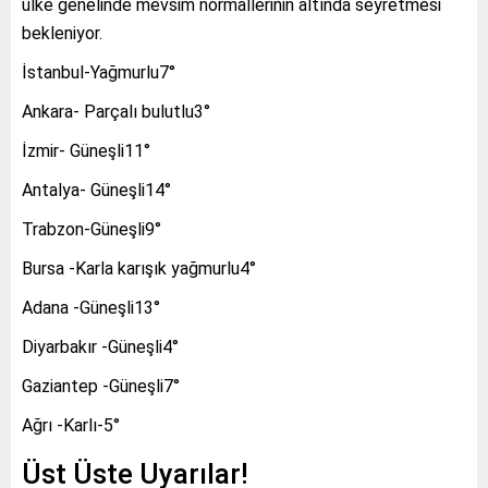
ülke genelinde mevsim normallerinin altında seyretmesi
bekleniyor.
İstanbul-Yağmurlu7°
Ankara- Parçalı bulutlu3°
İzmir- Güneşli11°
Antalya- Güneşli14°
Trabzon-Güneşli9°
Bursa -Karla karışık yağmurlu4°
Adana -Güneşli13°
Diyarbakır -Güneşli4°
Gaziantep -Güneşli7°
Ağrı -Karlı-5°
Üst Üste Uyarılar!