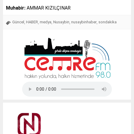
Muhabir:
AMMAR KIZILÇINAR
Güncel
HABER
medya
Nusaybin
nusaybinhaber
sondakika
,
,
,
,
,
Tap Simulator Codes