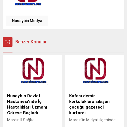
Nusaybin Medya
Benzer Konular
Nusaybin Devlet
Kafası demir
Hastanesi’nde İç
korkuluklara sıkışan
Hastalıkları Uzmanı
çocuğu gazeteci
Göreve Başladı
kurtardı
Mardin İl Sağlık
Mardin’in Midyat ilçesinde
Müdürlüğüne bağlı Nusaybin
pencerenin demir